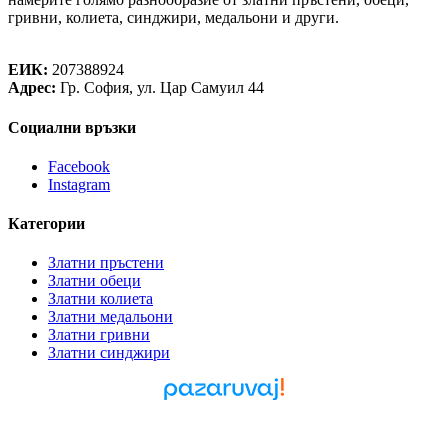
гривни, колиета, синджири, медальони и други.
Теорея Рент ООД
ЕИК:
207388924
Адрес:
Гр. София, ул. Цар Самуил 44
Социални връзки
Facebook
Instagram
Категории
Златни пръстени
Златни обеци
Златни колиета
Златни медальони
Златни гривни
Златни синджири
Pazaruvaj - Надежден
помощник за покупки