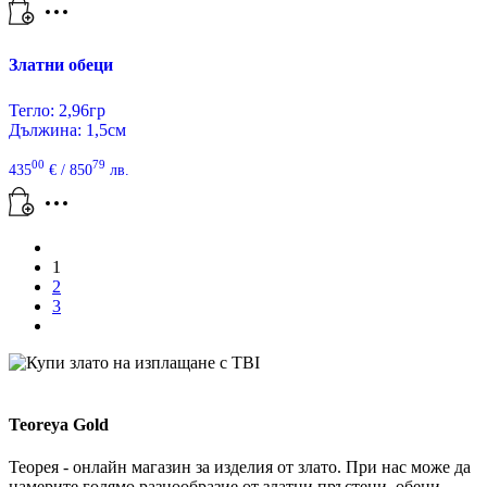
Златни обеци
Тегло: 2,96гр
Дължина: 1,5см
00
79
435
€
/ 850
лв.
1
2
3
Teoreya Gold
Теорея - онлайн магазин за изделия от злато. При нас може да
намерите голямо разнообразие от златни пръстени, обеци,