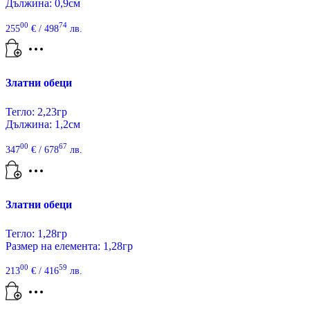
Дължина: 0,9см
00
74
255
€
/ 498
лв.
Златни обеци
Тегло: 2,23гр
Дължина: 1,2см
00
67
347
€
/ 678
лв.
Златни обеци
Тегло: 1,28гр
Размер на елемента: 1,28гр
00
59
213
€
/ 416
лв.