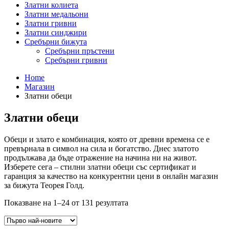
Златни колиета
Златни медальони
Златни гривни
Златни синджири
Сребърни бижута
Сребърни пръстени
Сребърни гривни
Home
Магазин
Златни обеци
Златни обеци
Обеци и злато е комбинация, която от древни времена се е
превърнала в символ на сила и богатство. Днес златото
продължава да бъде отражение на начина ни на живот.
Изберете сега – стилни златни обеци със сертификат и
гаранция за качество на конкурентни цени в онлайн магазин
за бижута Теорея Голд.
Sorted
Показване на 1–24 от 131 резултата
by
latest