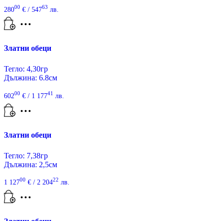
00
63
280
€
/ 547
лв.
Златни обеци
Тегло: 4,30гр
Дължина: 6.8см
00
41
602
€
/ 1 177
лв.
Златни обеци
Тегло: 7,38гр
Дължина: 2,5см
00
22
1 127
€
/ 2 204
лв.