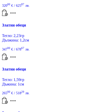
00
87
320
€
/ 625
лв.
Златни обеци
Тегло: 2,23гр
Дължина: 1,2см
00
67
347
€
/ 678
лв.
Златни обеци
Тегло: 1,59гр
Дъжина: 1см
00
29
265
€
/ 518
лв.