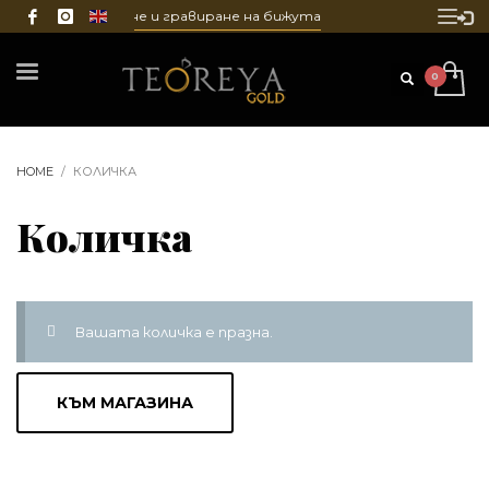
монт, почистване и гравиране на бижута
HOME
КОЛИЧКА
Количка
Вашата количка е празна.
КЪМ МАГАЗИНА