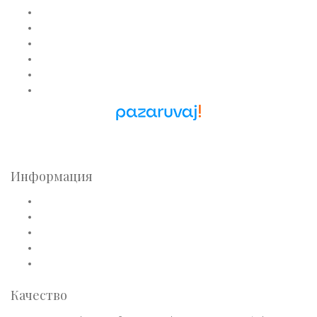
Златни пръстени
Златни обеци
Златни колиета
Златни медальони
Златни гривни
Златни синджири
Pazaruvaj - Надежден
помощник за покупки
Информация
Общи условия
Политика за лични данни
Плащане
Доставка
Политика на връщане
Качество