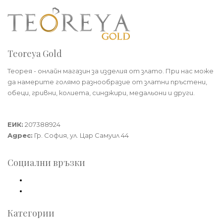
Teoreya Gold
Теорея - онлайн магазин за изделия от злато. При нас може
да намерите голямо разнообразие от златни пръстени,
обеци, гривни, колиета, синджири, медальони и други.
Теорея Рент ООД
ЕИК:
207388924
Адрес:
Гр. София, ул. Цар Самуил 44
Социални връзки
Facebook
Instagram
Категории