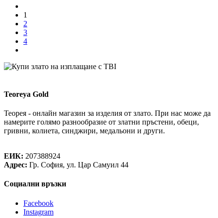
1
2
3
4
Teoreya Gold
Теорея - онлайн магазин за изделия от злато. При нас може да
намерите голямо разнообразие от златни пръстени, обеци,
гривни, колиета, синджири, медальони и други.
Теорея Рент ООД
ЕИК:
207388924
Адрес:
Гр. София, ул. Цар Самуил 44
Социални връзки
Facebook
Instagram