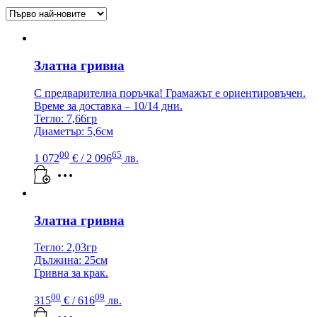
by
latest
Златна гривна
С предварителна поръчка! Грамажът е ориентировъчен.
Време за доставка – 10/14 дни.
Тегло: 7,66гр
Диаметър: 5,6см
00
65
1 072
€
/ 2 096
лв.
Златна гривна
Тегло: 2,03гр
Дължина: 25см
Гривна за крак.
00
09
315
€
/ 616
лв.