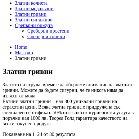
Златни колиета
Златни медальони
Златни гривни
Златни синджири
Сребърни бижута
Сребърни пръстени
Сребърни гривни
Home
Магазин
Златни гривни
Златни гривни
Златото си струва: време е да обърнете внимание на златните
гривни. Можете да бъдете сигурни, че те никога няма да
излязат от мода.
Евтини златни гривни – над 300 уникални гривни на
страхотни цени. Всяка златна гривна е придружена със
специален сертификат. 50% отстъпка от куриерската услуга за
поръчки над 1000 лв. Теорея Голд гарантира качеството на
всеки закупен продукт.
Sorted
Показване на 1–24 от 80 резултата