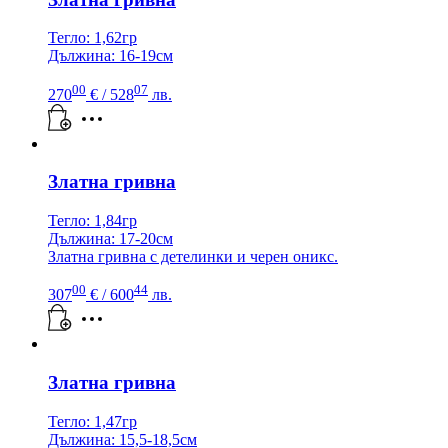
Тегло: 1,62гр
Дължина: 16-19см
00
07
270
€
/ 528
лв.
Златна гривна
Тегло: 1,84гр
Дължина: 17-20см
Златна гривна с детелинки и черен оникс.
00
44
307
€
/ 600
лв.
Златна гривна
Тегло: 1,47гр
Дължина: 15,5-18,5см