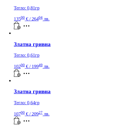
Тегло: 0,81гр
00
04
135
€
/ 264
лв.
Златна гривна
Тегло: 0,61гр
00
49
102
€
/ 199
лв.
Златна гривна
Тегло: 0,64гр
00
27
107
€
/ 209
лв.