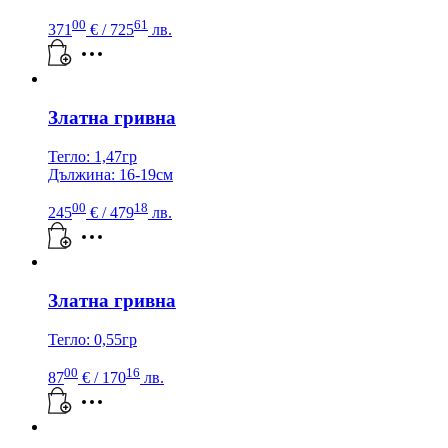
00
61
371
€
/ 725
лв.
Златна гривна
Тегло: 1,47гр
Дължина: 16-19см
00
18
245
€
/ 479
лв.
Златна гривна
Тегло: 0,55гр
00
16
87
€
/ 170
лв.