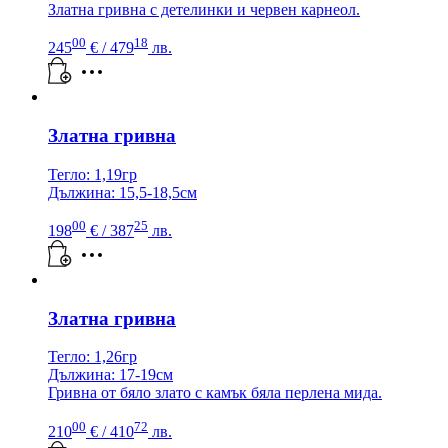
Златна гривна с детелинки и червен карнеол.
00
18
245
€
/ 479
лв.
Златна гривна
Тегло: 1,19гр
Дължина: 15,5-18,5см
00
25
198
€
/ 387
лв.
Златна гривна
Тегло: 1,26гр
Дължина: 17-19см
Гривна от бяло злато с камък бяла перлена мида.
00
72
210
€
/ 410
лв.