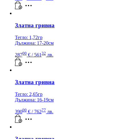
Златна гривна
Тегло: 1,72гр
Дължина: 17-20см
00
32
287
€
/ 561
лв.
Златна гривна
Тегло: 2,65гр
Дължина: 16-19см
00
77
390
€
/ 762
лв.
Златна гривна