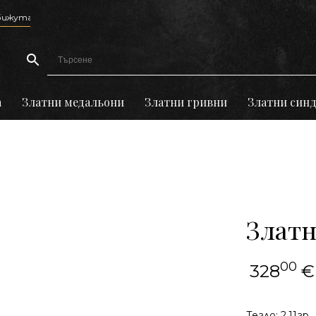
а
Златни медальони
Златни гривни
Златни син
Златн
00
328
€
Тегло: 2,11гр