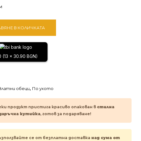
м
ВЯНЕ В КОЛИЧКАТА
0 (13 x 30.90 BGN)
Златни обеци
,
По ухото
еки продукт пристига красиво опакован в
стилна
даръчна кутийка
, готов за подаряване!
ъзползвайте се от безплатна доставка
над сума от