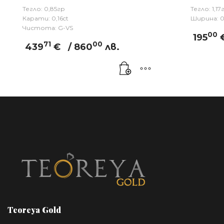
Тегло: 0,85гр
Тегло: 1,17
Карати: 0,16ct
Ширина: 0
Чистота: G-VS
00
195
71
00
439
€
/ 860
лв.
Teoreya Gold