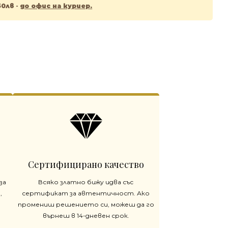
50лв
-
до офис на куриер.
Сертифицирано качество
за
Всяко златно бижу идва със
,
сертификат за автентичност. Ако
промениш решението си, можеш да го
върнеш в 14-дневен срок.