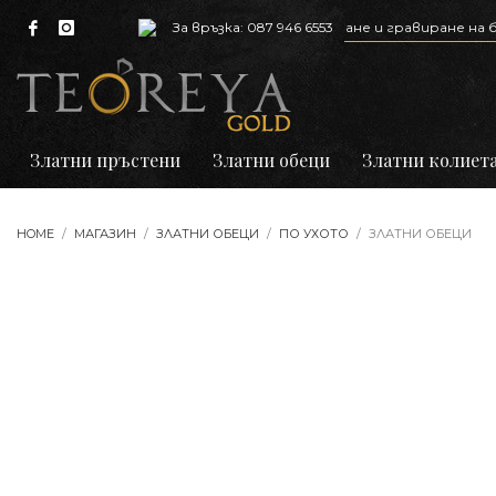
Предлагаме ремонт, почистване и гравиране на бижута
За връзка: 087 946 6553
Златни пръстени
Златни обеци
Златни колиет
HOME
МАГАЗИН
ЗЛАТНИ ОБЕЦИ
ПО УХОТО
ЗЛАТНИ ОБЕЦИ