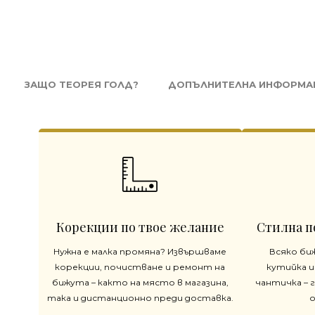
ЗАЩО ТЕОРЕЯ ГОЛД?
ДОПЪЛНИТЕЛНА ИНФОРМА
Корекции по твое желание
Стилна п
Нужна е малка промяна? Извършваме
Всяко би
корекции, почистване и ремонт на
кутийка и
бижута – както на място в магазина,
чантичка – 
така и дистанционно преди доставка.