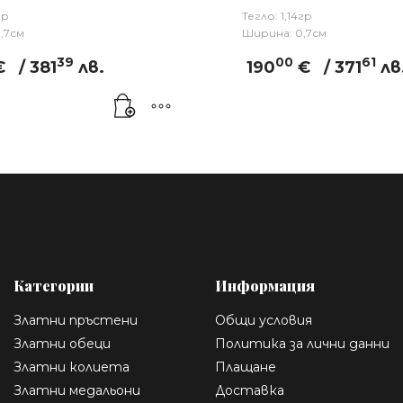
гр
Тегло: 1,14гр
,7см
Ширина: 0,7см
39
00
61
€
/ 381
лв.
190
€
/ 371
лв
Категории
Информация
Златни пръстени
Общи условия
Златни обеци
Политика за лични данни
Златни колиета
Плащане
Златни медальони
Доставка