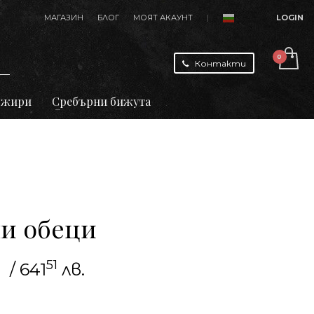
МАГАЗИН
БЛОГ
МОЯТ АКАУНТ
|
LOGIN
Контакти
джири
Сребърни бижута
и обеци
51
/ 641
лв.