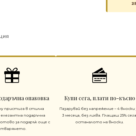
2
ЦИЯ
одаръчна опаковка
Купи сега, плати по-късно
жу пристига в стилна
Пазарувай без напрежение – 4 вноски 
 елегантна подаръчна
3 месеца, без лихва. Плащаш 25% сега
готово за подарък още с
останалото на вноски.
отварянето.