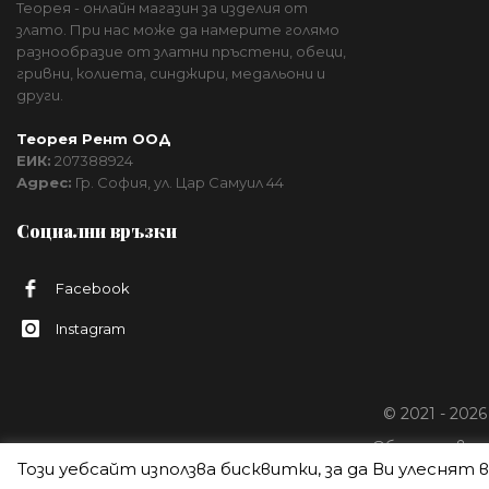
Теорея - онлайн магазин за изделия от
злато. При нас може да намерите голямо
разнообразие от златни пръстени, обеци,
гривни, колиета, синджири, медальони и
други.
Теорея Рент ООД
ЕИК:
207388924
Адрес:
Гр. София, ул. Цар Самуил 44
Социални връзки
Facebook
Instagram
© 2021 - 202
Общи условия
Този уебсайт използва бисквитки, за да Ви улеснят