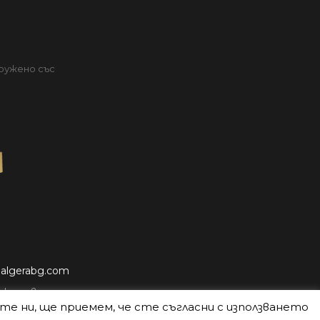
ружено със
т
algerabg.com
ка на връщане
ите ни, ще приемем, че сте съгласни с използването