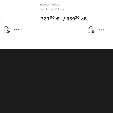
Тегло: 1,96гр
Дължина: 0,9см
00
56
.
327
€
/ 639
лв.