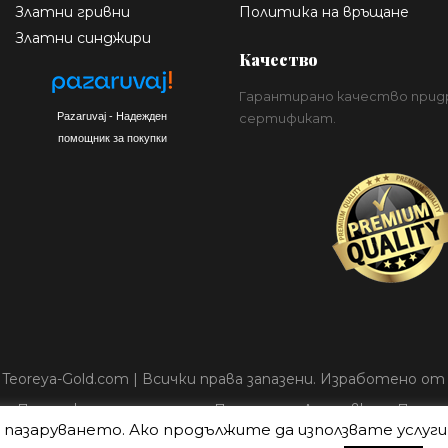
Златни гривни
Политика на връщане
Златни синджири
Качество
Гарантирано качество прид
Pazaruvaj - Надежден
сертификат.
помощник за покупки
6 Teoreya-Gold.com | Всички права запазени. Изработено о
Политика за лични данни
Плащане
Доставка
Полити
 в пазаруването. Ако продължите да използвате услуг