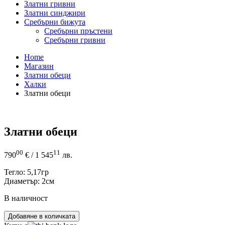
Златни гривни
Златни синджири
Сребърни бижута
Сребърни пръстени
Сребърни гривни
Home
Магазин
Златни обеци
Халки
Златни обеци
Златни обеци
00
11
790
€
/ 1 545
лв.
Тегло: 5,17гр
Диаметър: 2см
В наличност
количество
Добавяне в количката
за