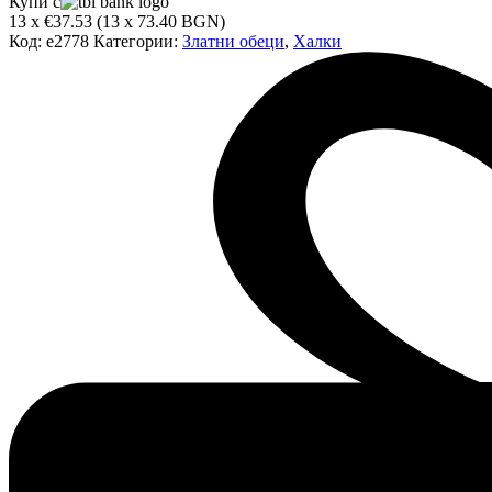
Купи с
Златни
13 x €37.53 (13 x 73.40 BGN)
обеци
Код:
e2778
Категории:
Златни обеци
,
Халки