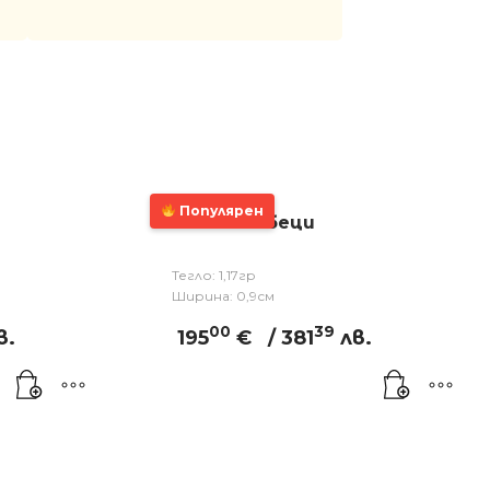
Популярен
Златни обеци
Тегло: 1,17гр
Ширина: 0,9см
00
39
в.
195
€
/ 381
лв.