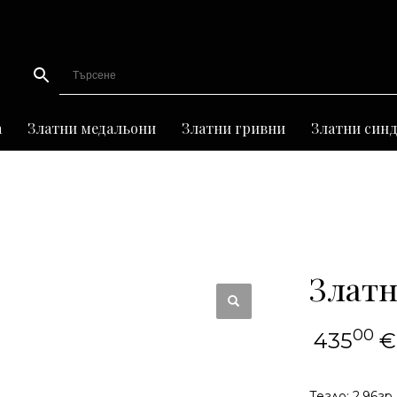
а
Златни медальони
Златни гривни
Златни син
Златн
00
435
€
Тегло: 2,96гр