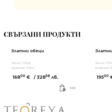
СВЪРЗАНИ ПРОДУКТИ
Златни обеци
Златни
Тегло: 1,01гр
Тегло: 1,17
Ширина: 0,5см
Ширина: 0
00
58
00
168
€
/ 328
лв.
195