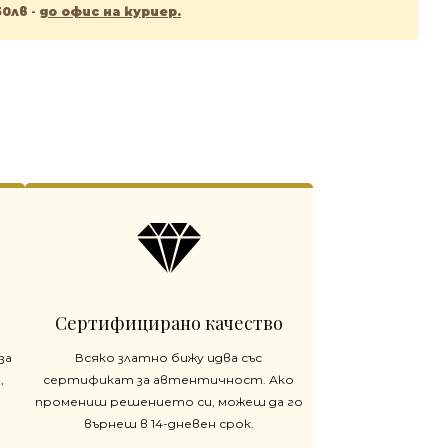
50лв
-
до офис на куриер.
Сертифицирано качество
за
Всяко златно бижу идва със
,
сертификат за автентичност. Ако
промениш решението си, можеш да го
върнеш в 14-дневен срок.