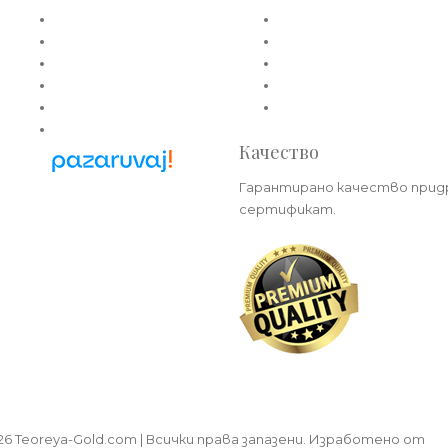
Златни пръстени
Общи условия
Златни обеци
Политика за лични данн
Златни колиета
Плащане
Златни медальони
Доставка
Златни гривни
Политика на връщане
Златни синджири
Качество
Гарантирано качество прид
Pazaruvaj - Надежден
сертификат.
помощник за покупки
2026 Teoreya-Gold.com | Всички права запазени. Изработено от
al