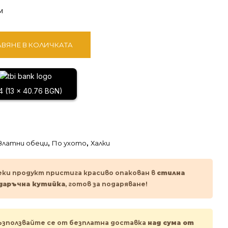
м
ВЯНЕ В КОЛИЧКАТА
4 (13 x 40.76 BGN)
Златни обеци
,
По ухото
,
Халки
еки продукт пристига красиво опакован в
стилна
даръчна кутийка
, готов за подаряване!
ъзползвайте се от безплатна доставка
над сума от