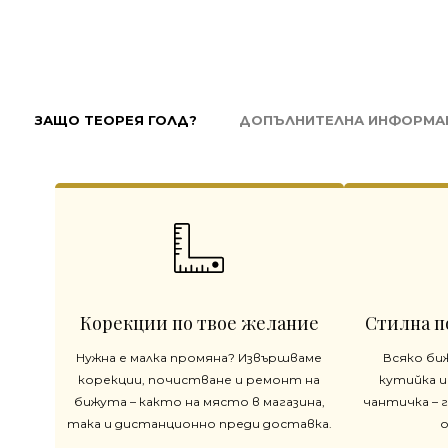
ЗАЩО ТЕОРЕЯ ГОЛД?
ДОПЪЛНИТЕЛНА ИНФОРМА
Корекции по твое желание
Стилна п
Нужна е малка промяна? Извършваме
Всяко би
корекции, почистване и ремонт на
кутийка и
бижута – както на място в магазина,
чантичка – 
така и дистанционно преди доставка.