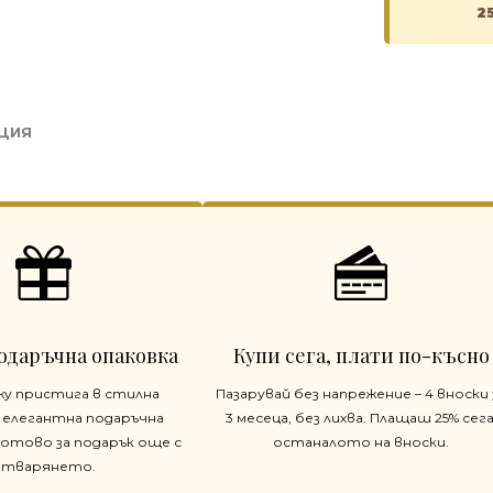
2
ЦИЯ
одаръчна опаковка
Купи сега, плати по-късно
жу пристига в стилна
Пазарувай без напрежение – 4 вноски 
 елегантна подаръчна
3 месеца, без лихва. Плащаш 25% сега
готово за подарък още с
останалото на вноски.
отварянето.