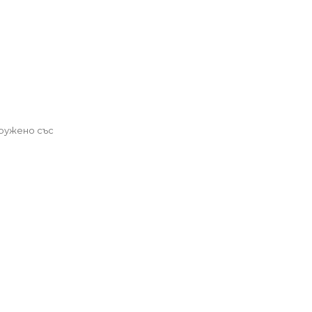
и
ружено със
gerabg.com