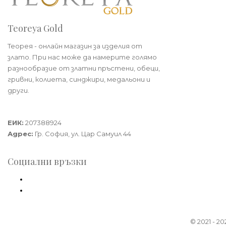
Teoreya Gold
Теорея - онлайн магазин за изделия от
злато. При нас може да намерите голямо
разнообразие от златни пръстени, обеци,
гривни, колиета, синджири, медальони и
други.
Теорея Рент ООД
ЕИК:
207388924
Адрес:
Гр. София, ул. Цар Самуил 44
Социални връзки
Facebook
Instagram
© 2021 - 