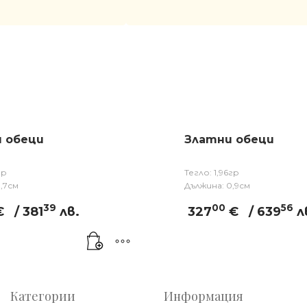
 обеци
Златни обеци
гр
Тегло: 1,96гр
,7см
Дължина: 0,9см
39
00
56
€
/ 381
лв.
327
€
/ 639
л
Категории
Информация