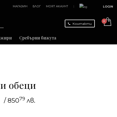
МАГАЗИН
БЛОГ
МОЯТ АКАУНТ
|
LOGIN
Контакти
джири
Сребърни бижута
и обеци
79
/ 850
лв.