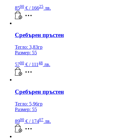
00
25
85
€
/ 166
лв.
Сребърен пръстен
Тегло: 3,83гр
Размер: 55
00
48
57
€
/ 111
лв.
Сребърен пръстен
Тегло: 5,96гр
Размер: 55
00
07
89
€
/ 174
лв.