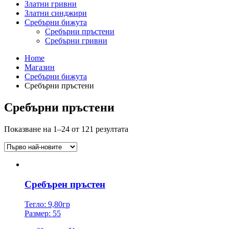
Златни гривни
Златни синджири
Сребърни бижута
Сребърни пръстени
Сребърни гривни
Home
Магазин
Сребърни бижута
Сребърни пръстени
Сребърни пръстени
Sorted
Показване на 1–24 от 121 резултата
by
latest
Сребърен пръстен
Тегло: 9,80гр
Размер: 55