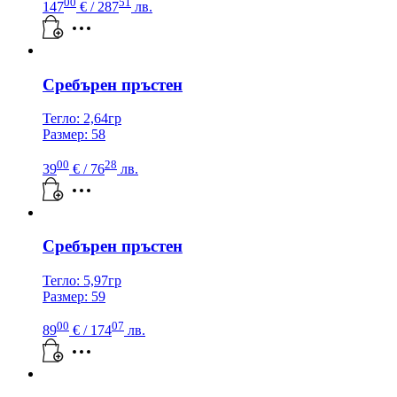
00
51
147
€
/ 287
лв.
Сребърен пръстен
Тегло: 2,64гр
Размер: 58
00
28
39
€
/ 76
лв.
Сребърен пръстен
Тегло: 5,97гр
Размер: 59
00
07
89
€
/ 174
лв.