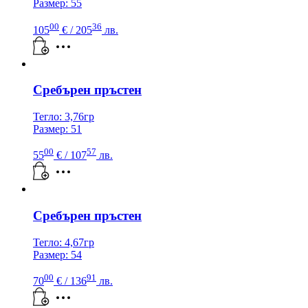
Размер: 55
00
36
105
€
/ 205
лв.
Сребърен пръстен
Тегло: 3,76гр
Размер: 51
00
57
55
€
/ 107
лв.
Сребърен пръстен
Тегло: 4,67гр
Размер: 54
00
91
70
€
/ 136
лв.