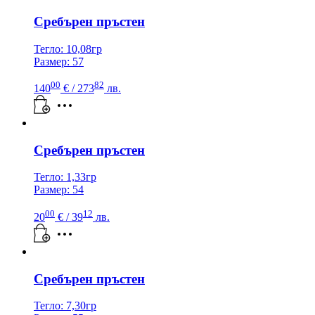
Сребърен пръстен
Тегло: 10,08гр
Размер: 57
00
82
140
€
/ 273
лв.
Сребърен пръстен
Тегло: 1,33гр
Размер: 54
00
12
20
€
/ 39
лв.
Сребърен пръстен
Тегло: 7,30гр