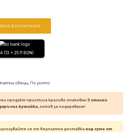
ВЯНЕ В КОЛИЧКАТА
4 (13 x 25.11 BGN)
Златни обеци
,
По ухото
еки продукт пристига красиво опакован в
стилна
даръчна кутийка
, готов за подаряване!
ъзползвайте се от безплатна доставка
над сума от