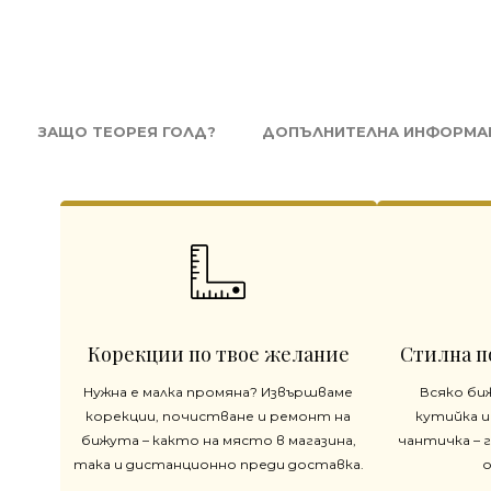
ЗАЩО ТЕОРЕЯ ГОЛД?
ДОПЪЛНИТЕЛНА ИНФОРМА
Корекции по твое желание
Стилна п
Нужна е малка промяна? Извършваме
Всяко би
корекции, почистване и ремонт на
кутийка и
бижута – както на място в магазина,
чантичка – 
така и дистанционно преди доставка.