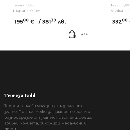
Тегло: 1,17гр
Тегло: 1,9
Ширина: 0,9см
Дължина: 1
00
39
00
195
€
/ 381
лв.
332
Teoreya Gold
Теорея - онлайн магазин за изделия от
злато. При нас може да намерите голямо
разнообразие от златни пръстени, обеци,
гривни, колиета, синджири, медальони и
други.