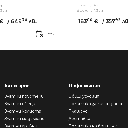
9гр
Тегло: 1,10гр
,3см
Дължина: 1,3см
34
00
92
€
/ 649
лв.
183
€
/ 357
лв
Категории
Информация
Златни пръстени
Общи условия
Златни обеци
Политика за лични данни
Златни колиета
Плащане
Златни медальони
Доставка
Златни гривни
Политика на връщане