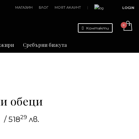
МАГАЗИН
БЛОГ
МОЯТ АКАУНТ
|
LOGIN
Контакти
джири
Сребърни бижута
и обеци
29
/ 518
лв.