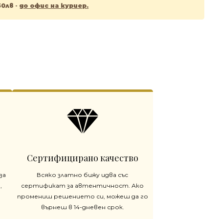
50лв
-
до офис на куриер.
Сертифицирано качество
за
Всяко златно бижу идва със
,
сертификат за автентичност. Ако
промениш решението си, можеш да го
върнеш в 14-дневен срок.