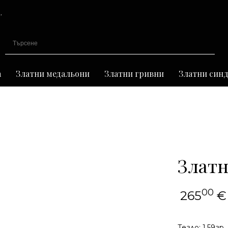
,
иране
а
Златни медальони
Златни гривни
Златни син
Златн
00
265
€
Тегло: 1,59гр