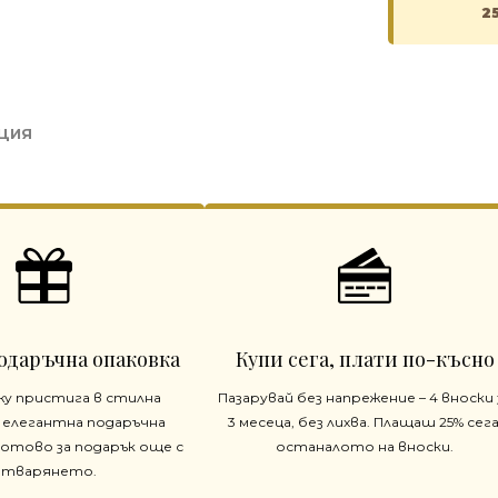
2
ЦИЯ
одаръчна опаковка
Купи сега, плати по-късно
жу пристига в стилна
Пазарувай без напрежение – 4 вноски 
 елегантна подаръчна
3 месеца, без лихва. Плащаш 25% сега
готово за подарък още с
останалото на вноски.
отварянето.