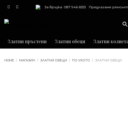
За връзка: 087 946 6553
Предлагаме ремонт
почистване и грав
на бижута
Златни пръстени
Златни обеци
Златни колиет
HOME
МАГАЗИН
ЗЛАТНИ ОБЕЦИ
ПО УХОТО
ЗЛАТНИ ОБЕЦИ