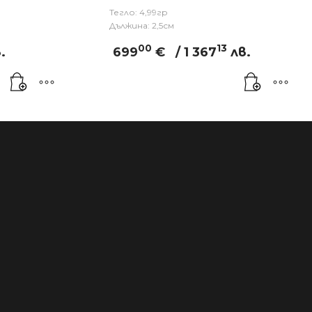
Тегло: 4,99гр
Дължина: 2,5см
00
13
.
699
€
/ 1 367
лв.