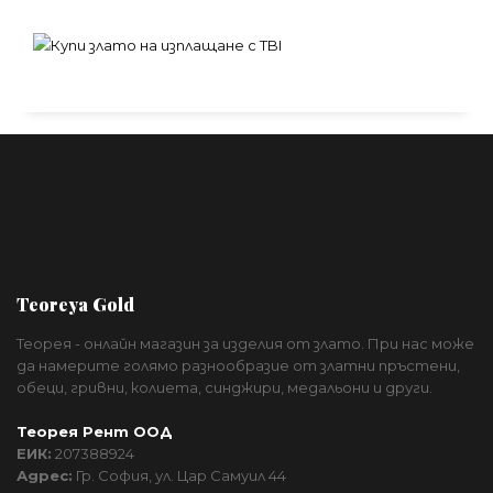
Teoreya Gold
Теорея - онлайн магазин за изделия от злато. При нас може
да намерите голямо разнообразие от златни пръстени,
обеци, гривни, колиета, синджири, медальони и други.
Теорея Рент ООД
ЕИК:
207388924
Адрес:
Гр. София, ул. Цар Самуил 44