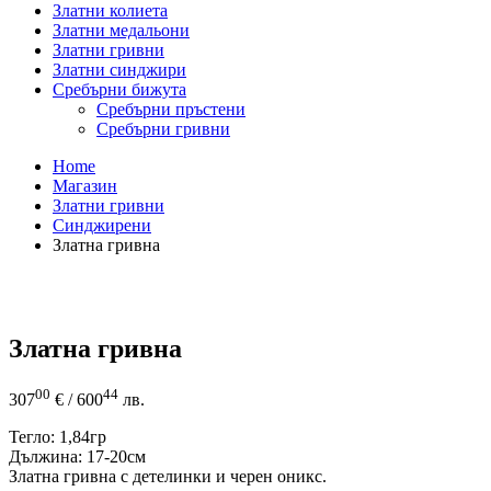
Златни колиета
Златни медальони
Златни гривни
Златни синджири
Сребърни бижута
Сребърни пръстени
Сребърни гривни
Home
Магазин
Златни гривни
Синджирени
Златна гривна
Златна гривна
00
44
307
€
/ 600
лв.
Тегло: 1,84гр
Дължина: 17-20см
Златна гривна с детелинки и черен оникс.