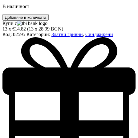
В наличност
количество
Добавяне в количката
за
Купи с
Златна
13 x €14.82 (13 x 28.99 BGN)
гривна
Код:
b2595
Категории:
Златни гривни
,
Синджирени