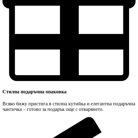
Стилна подаръчна опаковка
Всяко бижу пристига в стилна кутийка и елегантна подаръчна
чантичка – готово за подарък още с отварянето.