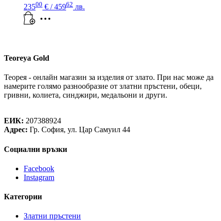
00
62
235
€
/ 459
лв.
Teoreya Gold
Теорея - онлайн магазин за изделия от злато. При нас може да
намерите голямо разнообразие от златни пръстени, обеци,
гривни, колиета, синджири, медальони и други.
Теорея Рент ООД
ЕИК:
207388924
Адрес:
Гр. София, ул. Цар Самуил 44
Социални връзки
Facebook
Instagram
Категории
Златни пръстени