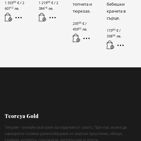
00
00
1 333
€
/ 2
1 219
€
/ 2
топчета и
бебешки
12
16
607
лв.
384
лв.
тюркоаз.
крачета в
сърце.
00
235
€
/
62
459
лв.
00
173
€
/
36
338
лв.
Teoreya Gold
Теорея - онлайн магазин за изделия от злато. При нас може да
намерите голямо разнообразие от златни пръстени, обеци,
гривни, колиета, синджири, медальони и други.