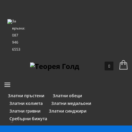
За
връзка:
087
946
6553
Златни пръстени
Златни обеци
Златни колиета
Златни медальони
Златни гривни
Златни синджири
Сребърни бижута