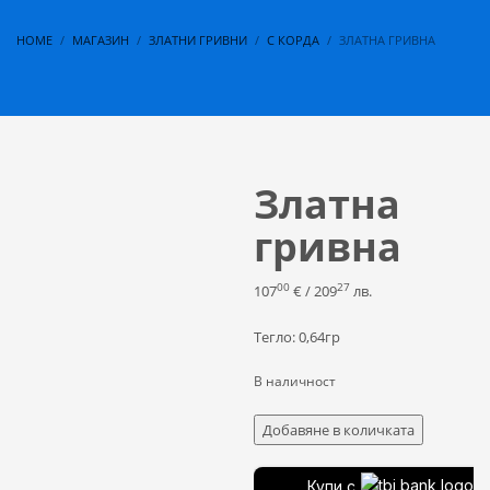
HOME
МАГАЗИН
ЗЛАТНИ ГРИВНИ
С КОРДА
ЗЛАТНА ГРИВНА
Златна
гривна
00
27
107
€
/ 209
лв.
Тегло: 0,64гр
В наличност
количество
Добавяне в количката
за
Златна
Купи с