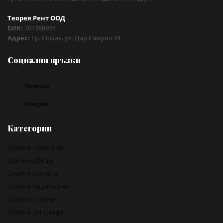
Теорея Рент ООД
ЕИК:
207388924
Адрес:
Гр. София, ул. Цар Самуил 44
Социални връзки
Facebook
Instagram
Категории
Златни пръстени
Златни обеци
Златни колиета
Златни медальони
Златни гривни
Златни синджири