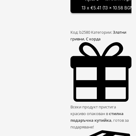
гривна
13 x €5.41 (13 x 10.58 BGN)
Код:
b2580
Категории:
Златни
гривни
,
С корда
Всеки продукт пристига
красиво опакован в
стилна
подаръчна кутийка
, готов за
подаряване!