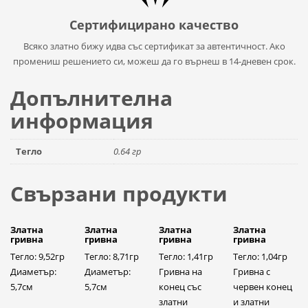
Сертифицирано качество
Всяко златно бижу идва със сертификат за автентичност. Ако
промениш решението си, можеш да го върнеш в 14-дневен срок.
Допълнителна
информация
Тегло
0.64 гр
Свързани продукти
Златна
Златна
Златна
Златна
гривна
гривна
гривна
гривна
Тегло: 9,52гр
Тегло: 8,71гр
Тегло: 1,41гр
Тегло: 1,04гр
Диаметър:
Диаметър:
Гривна на
Гривна с
5,7см
5,7см
конец със
червен конец
златни
и златни