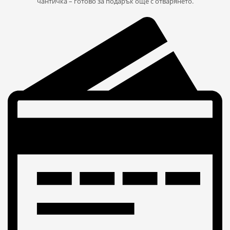
чантичка – готово за подарък още с отварянето.