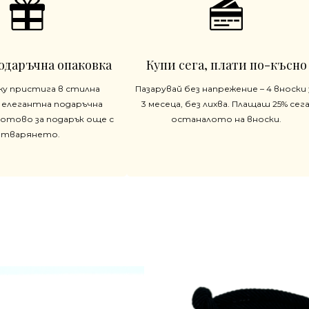
одаръчна опаковка
Купи сега, плати по-късно
жу пристига в стилна
Пазарувай без напрежение – 4 вноски 
 елегантна подаръчна
3 месеца, без лихва. Плащаш 25% сега
готово за подарък още с
останалото на вноски.
отварянето.