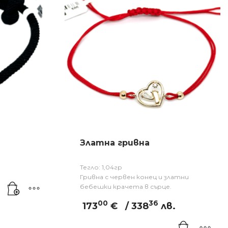
Златна гривна
.
Тегло: 1,04гр
Гривна с червен конец и златни
бебешки крачета в сърце.
00
36
173
€
/ 338
лв.