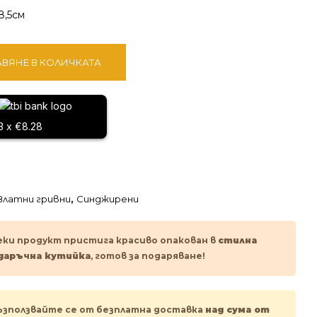
8,5см
ВЯНЕ В КОЛИЧКАТА
3 x €8.28
Златни гривни
,
Синджирени
еки продукт пристига красиво опакован в
стилна
даръчна кутийка
, готов за подаряване!
ъзползвайте се от безплатна доставка
над сума от