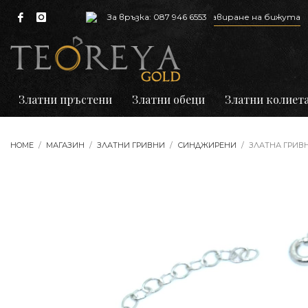
редлагаме ремонт, почистване и гравиране на бижута
За връзка: 087 946 6553
Златни пръстени
Златни обеци
Златни колиет
HOME
МАГАЗИН
ЗЛАТНИ ГРИВНИ
СИНДЖИРЕНИ
ЗЛАТНА ГРИВ