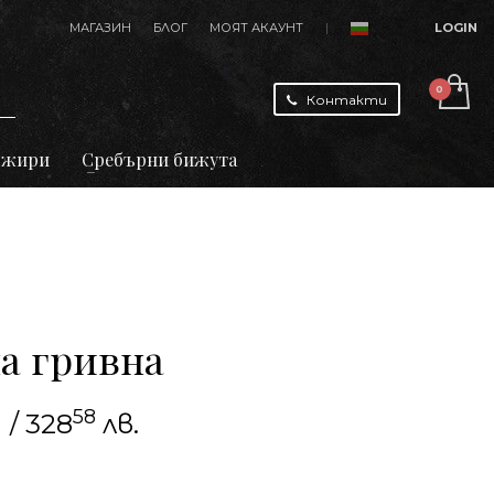
МАГАЗИН
БЛОГ
МОЯТ АКАУНТ
|
LOGIN
Контакти
джири
Сребърни бижута
а гривна
58
/ 328
лв.