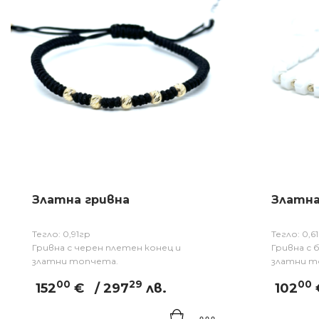
Златна гривна
Златна
Тегло: 0,91гр
Тегло: 0,6
Гривна с черен плетен конец и
Гривна с 
златни топчета.
златни т
00
29
00
152
€
/ 297
лв.
102