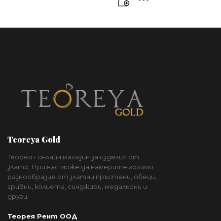
Teoreya Gold
Теорея - онлайн магазин за изделия от
злато. При нас може да намерите голямо
разнообразие от златни пръстени, обеци,
гривни, колиета, синджири, медальони и
други.
Теорея Рент ООД