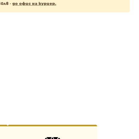
50лв
-
до офис на куриер.