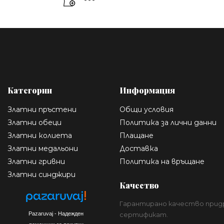
Категории
Информация
Златни пръстени
Общи условия
Златни обеци
Политика за лични данни
Златни колиета
Плащане
Златни медальони
Доставка
Златни гривни
Политика на връщане
Златни синджири
Качество
Гарантирано качество прид
Pazaruvaj - Надежден
сертификат.