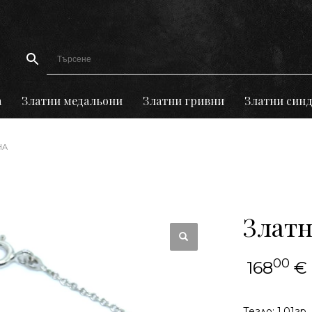
а
Златни медальони
Златни гривни
Златни син
НА
Златн
00
168
€
Тегло: 1,01гр