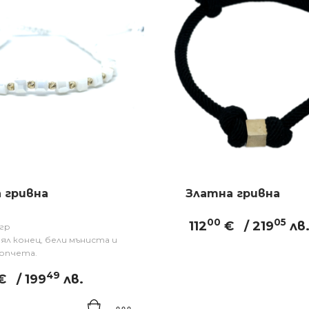
 гривна
Златна гривна
00
05
112
€
/ 219
лв
1гр
бял конец, бели мъниста и
опчета.
49
€
/ 199
лв.