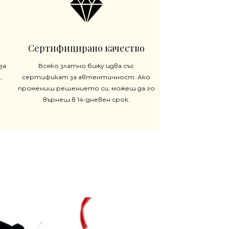
Сертифицирано качество
за
Всяко златно бижу идва със
,
сертификат за автентичност. Ако
промениш решението си, можеш да го
върнеш в 14-дневен срок.