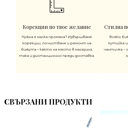
Корекции по твое желание
Стилна п
Нужна е малка промяна? Извършваме
Всяко би
корекции, почистване и ремонт на
кутийка и
бижута – както на място в магазина,
чантичка – 
така и дистанционно преди доставка.
СВЪРЗАНИ ПРОДУКТИ