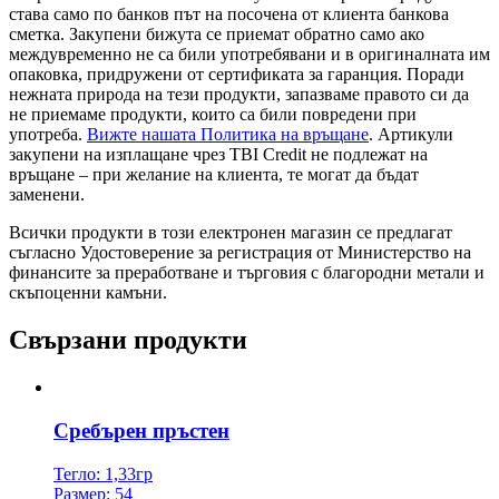
става само по банков път на посочена от клиента банкова
сметка. Закупени бижута се приемат обратно само ако
междувременно не са били употребявани и в оригиналната им
опаковка, придружени от сертификата за гаранция. Поради
нежната природа на тези продукти, запазваме правото си да
не приемаме продукти, които са били повредени при
употреба.
Вижте нашата Политика на връщане
. Артикули
закупени на изплащане чрез TBI Credit не подлежат на
връщане – при желание на клиента, те могат да бъдат
заменени.
Всички продукти в този електронен магазин се предлагат
съгласно Удостоверение за регистрация от Министерство на
финансите за преработване и търговия с благородни метали и
скъпоценни камъни.
Свързани продукти
Сребърен пръстен
Тегло: 1,33гр
Размер: 54