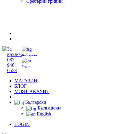
Сребърни гривни
За
връзка:
Български
087
946
English
6553
МАГАЗИН
БЛОГ
МОЯТ АКАУНТ
|
Български
Български
English
LOGIN