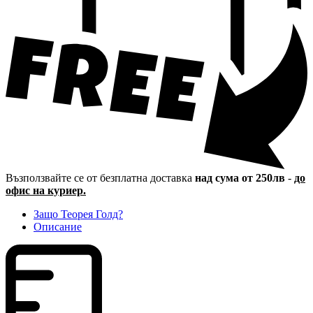
Възползвайте се от безплатна доставка
над сума от 250лв
-
до
офис на куриер.
Защо Теорея Голд?
Описание