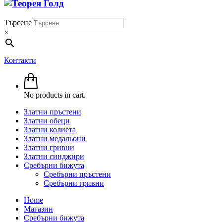
Търсене
×
Контакти
No products in cart.
Златни пръстени
Златни обеци
Златни колиета
Златни медальони
Златни гривни
Златни синджири
Сребърни бижута
Сребърни пръстени
Сребърни гривни
Home
Магазин
Сребърни бижута