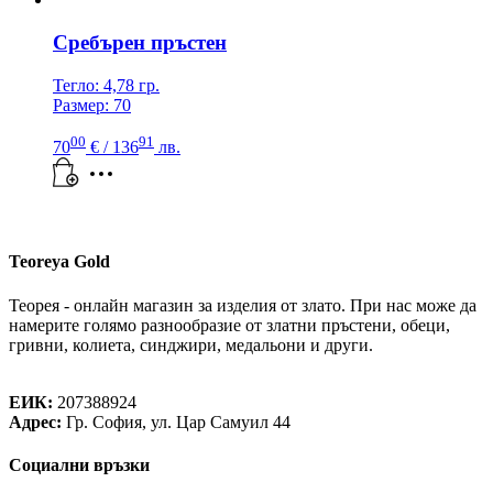
Сребърен пръстен
Тегло: 4,78 гр.
Размер: 70
00
91
70
€
/ 136
лв.
Teoreya Gold
Теорея - онлайн магазин за изделия от злато. При нас може да
намерите голямо разнообразие от златни пръстени, обеци,
гривни, колиета, синджири, медальони и други.
Теорея Рент ООД
ЕИК:
207388924
Адрес:
Гр. София, ул. Цар Самуил 44
Социални връзки