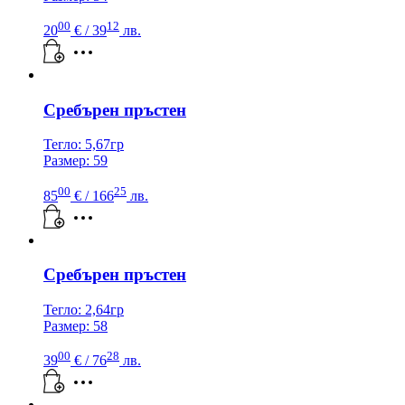
00
12
20
€
/ 39
лв.
Сребърен пръстен
Тегло: 5,67гр
Размер: 59
00
25
85
€
/ 166
лв.
Сребърен пръстен
Тегло: 2,64гр
Размер: 58
00
28
39
€
/ 76
лв.