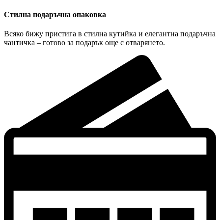
Стилна подаръчна опаковка
Всяко бижу пристига в стилна кутийка и елегантна подаръчна
чантичка – готово за подарък още с отварянето.