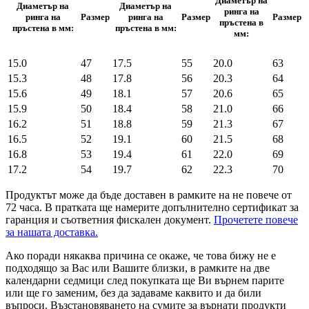
Диаметър на
Диаметър на
Диаметър на
ринга на
ринга на
Размер
ринга на
Размер
Размер
пръстена в
пръстена в мм:
пръстена в мм:
мм:
15.0
47
17.5
55
20.0
63
15.3
48
17.8
56
20.3
64
15.6
49
18.1
57
20.6
65
15.9
50
18.4
58
21.0
66
16.2
51
18.8
59
21.3
67
16.5
52
19.1
60
21.5
68
16.8
53
19.4
61
22.0
69
17.2
54
19.7
62
22.3
70
Продуктът може да бъде доставен в рамките на не повече от
72 часа. В пратката ще намерите допълнително сертификат за
гаранция и съответния фискален документ.
Прочетете повече
за нашата доставка.
Ако поради някаква причина се окаже, че това бижу не е
подходящо за Вас или Вашите близки, в рамките на две
календарни седмици след покупката ще Ви върнем парите
или ще го заменим, без да задаваме каквито и да били
въпроси. Възстановяването на сумите за върнати продукти