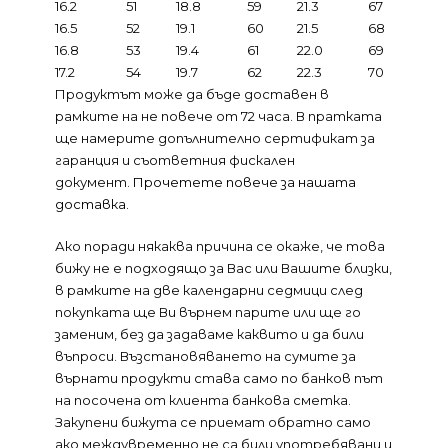
16.2
51
18.8
59
21.3
67
16.5
52
19.1
60
21.5
68
16.8
53
19.4
61
22.0
69
17.2
54
19.7
62
22.3
70
Продуктът може да бъде доставен в
рамките на не повече от 72 часа. В пратката
ще намерите допълнително сертификат за
гаранция и съответния фискален
документ.
Прочетете повече за нашата
доставка.
Ако поради някаква причина се окаже, че това
бижу не е подходящо за Вас или Вашите близки,
в рамките на две календарни седмици след
покупката ще Ви върнем парите или ще го
заменим, без да задаваме каквито и да били
въпроси. Възстановяването на сумите за
върнати продукти става само по банков път
на посочена от клиента банкова сметка.
Закупени бижута се приемат обратно само
ако междувременно не са били употребявани и