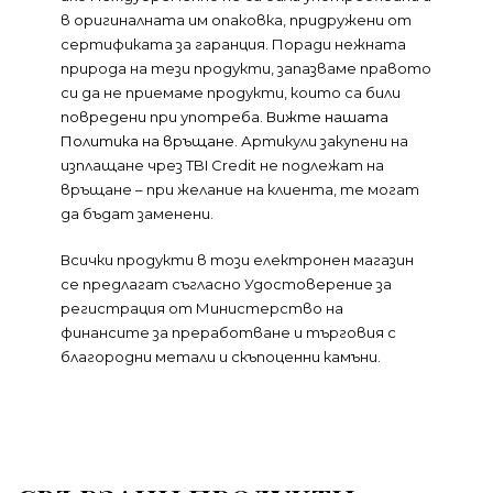
в оригиналната им опаковка, придружени от
сертификата за гаранция. Поради нежната
природа на тези продукти, запазваме правото
си да не приемаме продукти, които са били
повредени при употреба.
Вижте нашата
Политика на връщане
. Артикули закупени на
изплащане чрез TBI Credit не подлежат на
връщане – при желание на клиента, те могат
да бъдат заменени.
Всички продукти в този електронен магазин
се предлагат съгласно Удостоверение за
регистрация от Министерство на
финансите за преработване и търговия с
благородни метали и скъпоценни камъни.