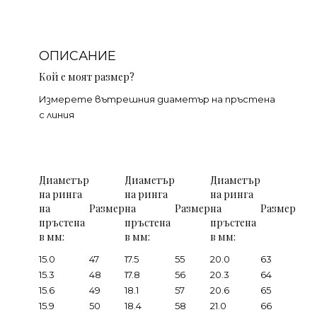
ОПИСАНИЕ
Кой е моят размер?
Измерете вътрешния диаметър на пръстена
с линия
Диаметър
Диаметър
Диаметър
на ринга
на ринга
на ринга
на
Размер
на
Размер
на
Размер
пръстена
пръстена
пръстена
в мм:
в мм:
в мм:
15.0
47
17.5
55
20.0
63
15.3
48
17.8
56
20.3
64
15.6
49
18.1
57
20.6
65
15.9
50
18.4
58
21.0
66