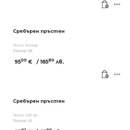
Сребърен пръстен
Тегло: 6,04гр
Размер: 58
00
80
95
€
/ 185
лв.
Сребърен пръстен
Тегло: 2,81 гр.
Размер: 55