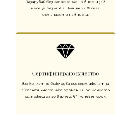
Пазарувай без напрежение – 4 вноски за 3
месеца, без лихва. Плащаш 25% сега,
останалото на вноски.
Сертифицирано качество
Всяко златно бижу идва със сертификат за
автентичност. Ако промениш решението
си, можеш да го върнеш в 14-дневен срок.