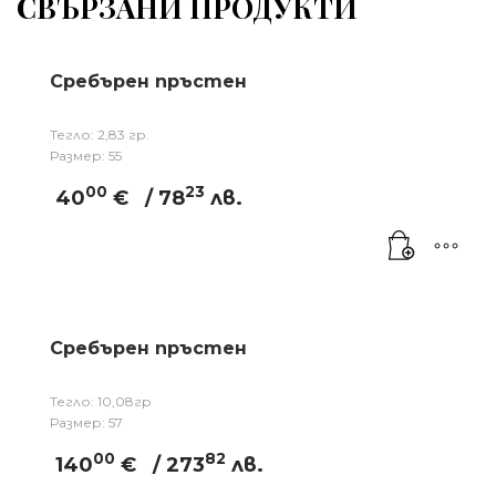
СВЪРЗАНИ ПРОДУКТИ
Сребърен пръстен
Тегло: 2,83 гр.
Размер: 55
00
23
40
€
/ 78
лв.
Сребърен пръстен
Тегло: 10,08гр
Размер: 57
00
82
140
€
/ 273
лв.