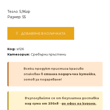
Тегло: 5,96гр
Размер: 55
количество
ДОБАВЯНЕ В КОЛИЧКАТА
за
Сребърен
пръстен
Код:
sr126
Категория:
Сребърни пръстени
Всеки продукт пристига красиво
опакован в
стилна подаръчна кутийка
,
готов за подаряване!
Възползвайте се от безплатна доставка
над сума от 250лв
-
до офис на куриер.