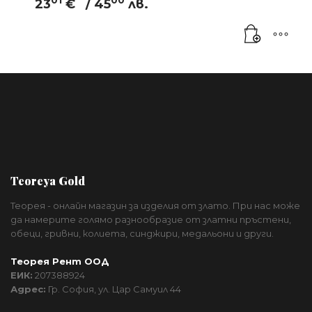
01
00
23
€
/ 45
лв.
Teoreya Gold
Теорея - онлайн магазин за изделия от злато. При нас може
да намерите голямо разнообразие от златни пръстени,
обеци, гривни, колиета, синджири, медальони и други.
Теорея Рент ООД
ЕИК:
207388924
Адрес:
Гр. София, ул. Цар Самуил 44