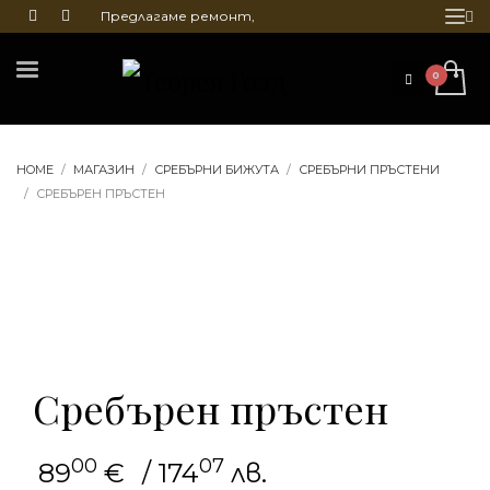
Предлагаме ремонт,
почистване и гравиране
на бижута
HOME
МАГАЗИН
СРЕБЪРНИ БИЖУТА
СРЕБЪРНИ ПРЪСТЕНИ
СРЕБЪРЕН ПРЪСТЕН
Сребърен пръстен
00
07
89
€
/ 174
лв.