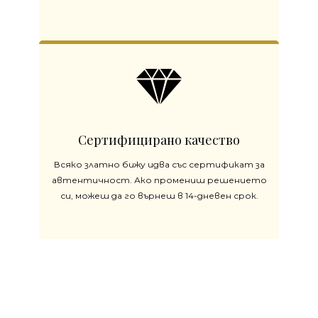
Сертифицирано качество
Всяко златно бижу идва със сертификат за
автентичност. Ако промениш решението
си, можеш да го върнеш в 14-дневен срок.