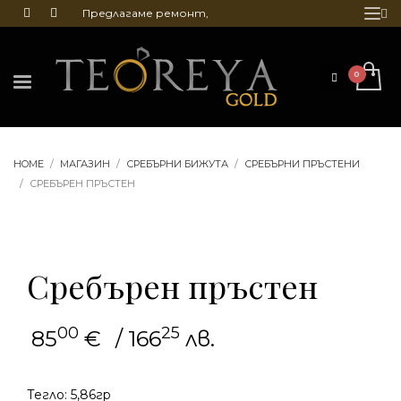
Предлагаме ремонт,
почистване и гравиране
на бижута
HOME
МАГАЗИН
СРЕБЪРНИ БИЖУТА
СРЕБЪРНИ ПРЪСТЕНИ
СРЕБЪРЕН ПРЪСТЕН
Сребърен пръстен
00
25
85
€
/ 166
лв.
Тегло: 5,86гр