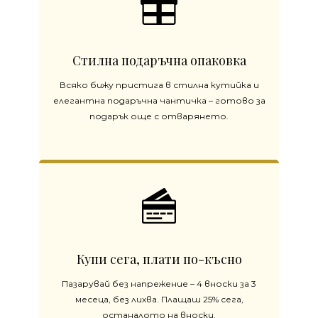
Стилна подаръчна опаковка
Всяко бижу пристига в стилна кутийка и
елегантна подаръчна чантичка – готово за
подарък още с отварянето.
Купи сега, плати по-късно
Пазарувай без напрежение – 4 вноски за 3
месеца, без лихва. Плащаш 25% сега,
останалото на вноски.