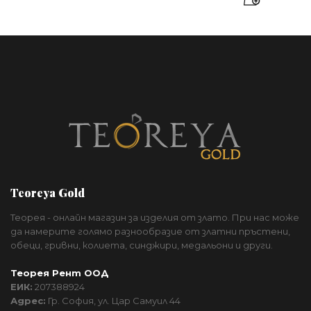
Teoreya Gold
Теорея - онлайн магазин за изделия от злато. При нас може
да намерите голямо разнообразие от златни пръстени,
обеци, гривни, колиета, синджири, медальони и други.
Теорея Рент ООД
ЕИК:
207388924
Адрес:
Гр. София, ул. Цар Самуил 44