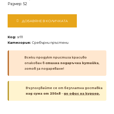
Размер: 52
количество
ДОБАВЯНЕ В КОЛИЧКАТА
за
Сребърен
пръстен
Код:
sr111
Категория:
Сребърни пръстени
Всеки продукт пристига красиво
опакован в
стилна подаръчна кутийка
,
готов за подаряване!
Възползвайте се от безплатна доставка
над сума от 250лв
-
до офис на куриер.