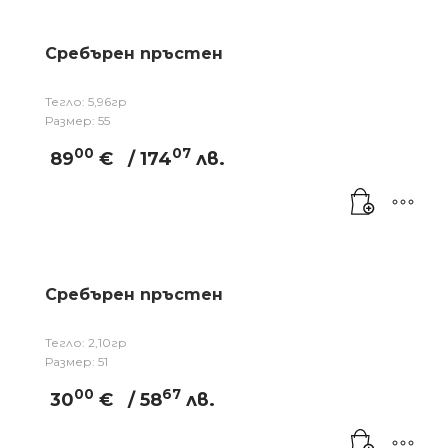
Сребърен пръстен
Тегло: 5,96гр
Размер: 55
00
07
89
€
/ 174
лв.
Сребърен пръстен
Тегло: 2,10гр
Размер: 51
00
67
30
€
/ 58
лв.