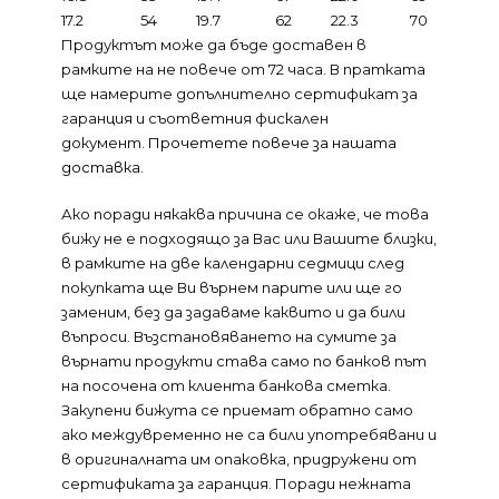
17.2
54
19.7
62
22.3
70
Продуктът може да бъде доставен в
рамките на не повече от 72 часа. В пратката
ще намерите допълнително сертификат за
гаранция и съответния фискален
документ.
Прочетете повече за нашата
доставка.
Ако поради някаква причина се окаже, че това
бижу не е подходящо за Вас или Вашите близки,
в рамките на две календарни седмици след
покупката ще Ви върнем парите или ще го
заменим, без да задаваме каквито и да били
въпроси. Възстановяването на сумите за
върнати продукти става само по банков път
на посочена от клиента банкова сметка.
Закупени бижута се приемат обратно само
ако междувременно не са били употребявани и
в оригиналната им опаковка, придружени от
сертификата за гаранция. Поради нежната