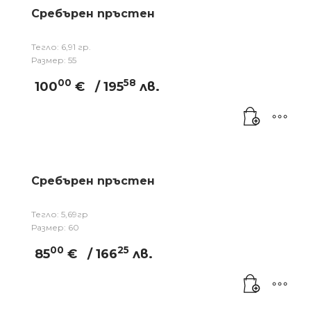
Сребърен пръстен
Тегло: 6,91 гр.
Размер: 55
00
58
100
€
/ 195
лв.
Сребърен пръстен
Тегло: 5,69гр
Размер: 60
00
25
85
€
/ 166
лв.