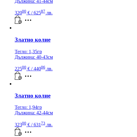
Дължина: 41-44см
00
87
320
€
/ 625
лв.
Златно колие
Тегло: 1,35гр
Дължина: 40-43см
00
06
225
€
/ 440
лв.
Златно колие
Тегло: 1,94гр
Дължина: 42-44см
00
73
323
€
/ 631
лв.