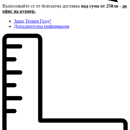
Възползвайте се от безплатна доставка
над сума от 250лв
-
до
офис на куриер.
Защо Теорея Голд?
Допълнителна информация