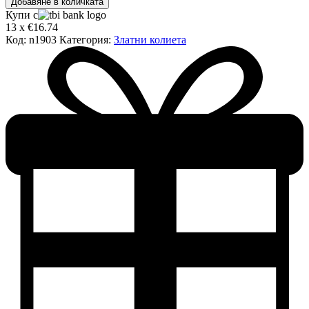
Добавяне в количката
за
Купи с
Златно
13 x €16.74
колие
Код:
n1903
Категория:
Златни колиета