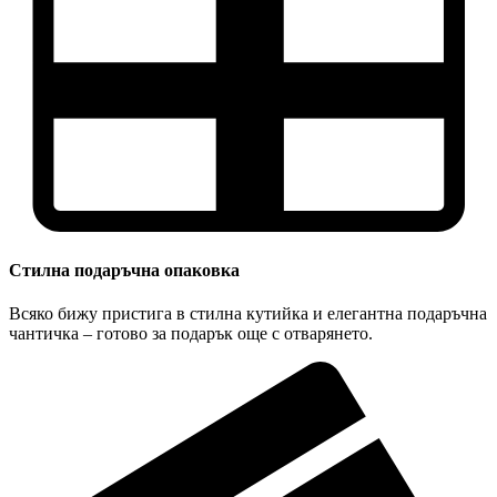
Стилна подаръчна опаковка
Всяко бижу пристига в стилна кутийка и елегантна подаръчна
чантичка – готово за подарък още с отварянето.