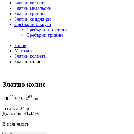
Златни колиета
Златни медальони
Златни гривни
Златни синджири
Сребърни бижута
Сребърни пръстени
Сребърни гривни
Home
Магазин
Златни колиета
Златно колие
Златно колие
00
63
348
€
/ 680
лв.
Тегло: 2,24гр
Дължина: 41-44см
В наличност
количество