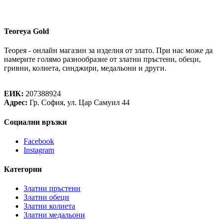
Teoreya Gold
Теорея - онлайн магазин за изделия от злато. При нас може да
намерите голямо разнообразие от златни пръстени, обеци,
гривни, колиета, синджири, медальони и други.
Теорея Рент ООД
ЕИК:
207388924
Адрес:
Гр. София, ул. Цар Самуил 44
Социални връзки
Facebook
Instagram
Категории
Златни пръстени
Златни обеци
Златни колиета
Златни медальони