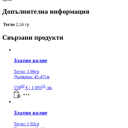
Допълнителна информация
Тегло
2.24 гр
Свързани продукти
Златно колие
Тегло: 3,99гр
Дължина: 45-47см
00
31
559
€
/ 1 093
лв.
Златно колие
Тегло: 1,92гр