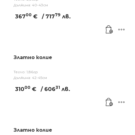
Дължина: 40-43см
00
79
367
€
/ 717
лв.
Златно колие
Тегло: 1,86гр
Дължина: 42-45см
00
31
310
€
/ 606
лв.
Златно колие