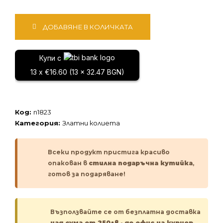
количество
ДОБАВЯНЕ В КОЛИЧКАТА
за
Златно
колие
Купи с
13 x €16.60 (13 x 32.47 BGN)
Код:
n1823
Категория:
Златни колиета
Всеки продукт пристига красиво
опакован в
стилна подаръчна кутийка
,
готов за подаряване!
Възползвайте се от безплатна доставка
над сума от 250лв
-
до офис на куриер.