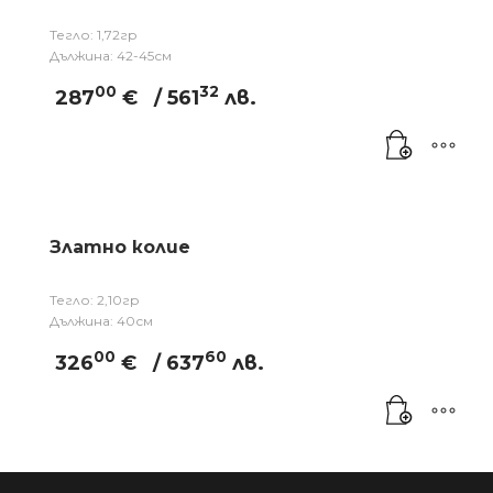
Тегло: 1,72гр
Дължина: 42-45см
00
32
287
€
/ 561
лв.
Златно колие
Тегло: 2,10гр
Дължина: 40см
00
60
326
€
/ 637
лв.