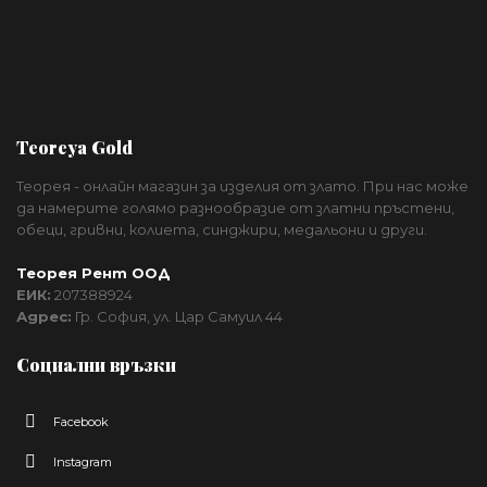
Teoreya Gold
Теорея - онлайн магазин за изделия от злато. При нас може
да намерите голямо разнообразие от златни пръстени,
обеци, гривни, колиета, синджири, медальони и други.
Теорея Рент ООД
ЕИК:
207388924
Адрес:
Гр. София, ул. Цар Самуил 44
Социални връзки
Facebook
Instagram