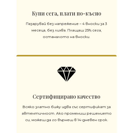
Купи сега, плати по-късно
Пазарувай без напрежение – 4 вноски за 3
месеца, без лихва. Плащаш 25% сега,
останалото на вноски.
Сертифицирано качество
Всяко златно бижу идва със сертификат за
автентичност. Ако промениш решението
си, можеш да го върнеш в 14-дневен срок.