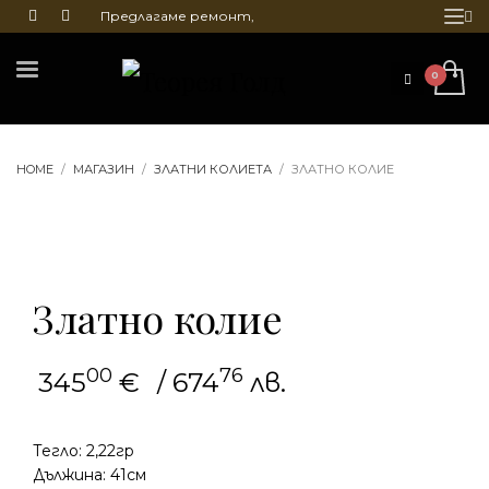
Предлагаме ремонт,
почистване и гравиране
на бижута
HOME
МАГАЗИН
ЗЛАТНИ КОЛИЕТА
ЗЛАТНО КОЛИЕ
Златно колие
00
76
345
€
/ 674
лв.
Тегло: 2,22гр
Дължина: 41см