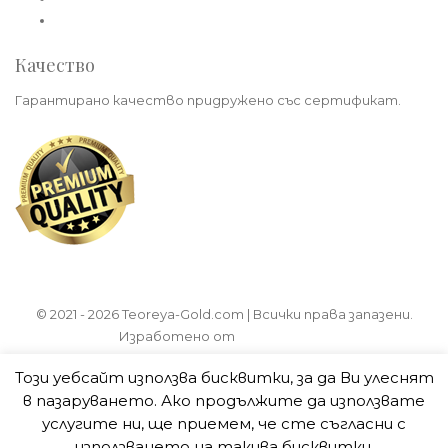
Политика на връщане
Качество
Гарантирано качество придружено със сертификат.
© 2021 - 2026 Teoreya-Gold.com | Всички права запазени.
Изработено от
algerabg.com
Общи условия
Този уебсайт използва бисквитки, за да Ви улеснят
Политика за лични данни
в пазаруването. Ако продължите да използвате
Плащане
услугите ни, ще приемем, че сте съгласни с
Доставка
използването на такива бисквитки.
Политика на връщане