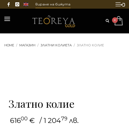
истване и гравиране на бижута
HOME
МАГАЗИН
ЗЛАТНИ КОЛИЕТА
ЗЛАТНО КОЛИЕ
Златно колие
00
79
616
€
/ 1 204
лв.