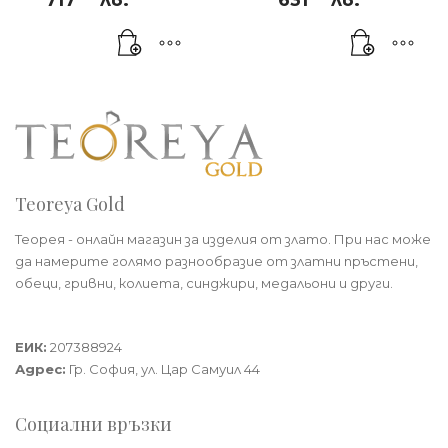
717
лв.
631
лв.
Teoreya Gold
Теорея - онлайн магазин за изделия от злато. При нас може
да намерите голямо разнообразие от златни пръстени,
обеци, гривни, колиета, синджири, медальони и други.
Теорея Рент ООД
ЕИК:
207388924
Адрес:
Гр. София, ул. Цар Самуил 44
Социални връзки