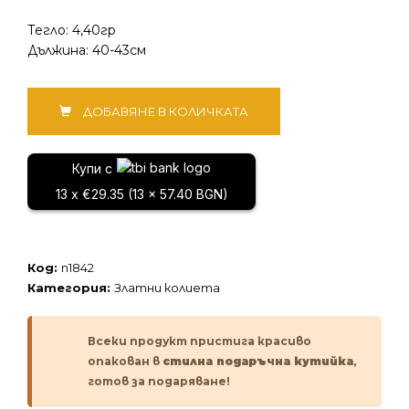
Тегло: 4,40гр
Дължина: 40-43см
количество
ДОБАВЯНЕ В КОЛИЧКАТА
за
Златно
колие
Купи с
13 x €29.35 (13 x 57.40 BGN)
Код:
n1842
Категория:
Златни колиета
Всеки продукт пристига красиво
опакован в
стилна подаръчна кутийка
,
готов за подаряване!