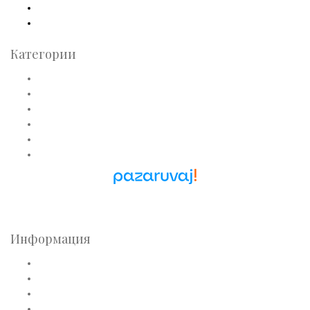
Facebook
Instagram
Категории
Златни пръстени
Златни обеци
Златни колиета
Златни медальони
Златни гривни
Златни синджири
Pazaruvaj - Надежден
помощник за покупки
Информация
Общи условия
Политика за лични данни
Плащане
Доставка