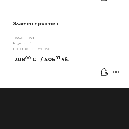
Златен пръстен
Тегло: 1.25гр
Размер: 13
Пръстен с пеперуда.
00
81
208
€
/ 406
лв.