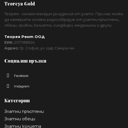
Teoreya Gold
Теорея - онлайн магазин за изделия от злато. При нас може
да намерите голямо разнообразие от златни пръстени,
обеци, гривни, колиета, синджири, медальони и други.
Теорея Рент ООД
ЕИК:
207388924
Адрес:
Гр. София, ул. Цар Самуил 44
Социални връзки
Facebook
Instagram
Категории
Златни пръстени
Златни обеци
Златни колиета