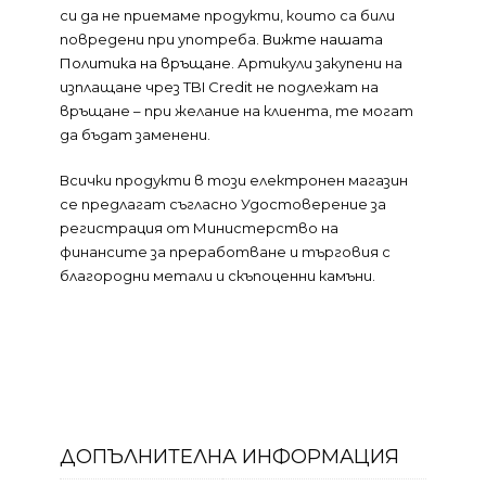
си да не приемаме продукти, които са били
повредени при употреба.
Вижте нашата
Политика на връщане
. Артикули закупени на
изплащане чрез TBI Credit не подлежат на
връщане – при желание на клиента, те могат
да бъдат заменени.
Всички продукти в този електронен магазин
се предлагат съгласно Удостоверение за
регистрация от Министерство на
финансите за преработване и търговия с
благородни метали и скъпоценни камъни.
ДОПЪЛНИТЕЛНА ИНФОРМАЦИЯ