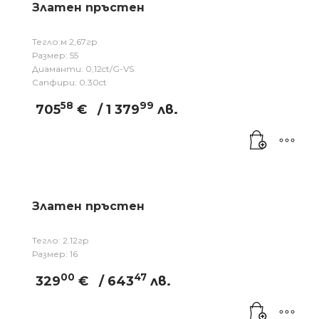
Златен пръстен
Тегло:м 2,67гр
Размер: 55
Диаманти: 0,12ct/G-VS
Сапфири: 0.30ct
58
99
705
€
/ 1 379
лв.
Златен пръстен
Тегло: 2.12гр
Размер: 16
00
47
329
€
/ 643
лв.