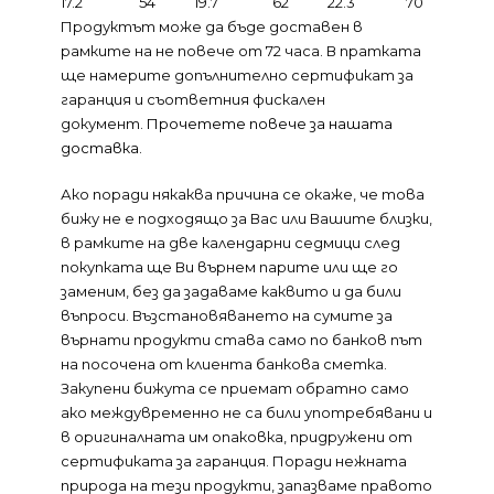
17.2
54
19.7
62
22.3
70
Продуктът може да бъде доставен в
рамките на не повече от 72 часа. В пратката
ще намерите допълнително сертификат за
гаранция и съответния фискален
документ.
Прочетете повече за нашата
доставка.
Ако поради някаква причина се окаже, че това
бижу не е подходящо за Вас или Вашите близки,
в рамките на две календарни седмици след
покупката ще Ви върнем парите или ще го
заменим, без да задаваме каквито и да били
въпроси. Възстановяването на сумите за
върнати продукти става само по банков път
на посочена от клиента банкова сметка.
Закупени бижута се приемат обратно само
ако междувременно не са били употребявани и
в оригиналната им опаковка, придружени от
сертификата за гаранция. Поради нежната
природа на тези продукти, запазваме правото