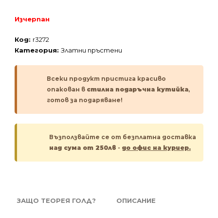
Изчерпан
Код:
r3272
Категория:
Златни пръстени
Всеки продукт пристига красиво
опакован в
стилна подаръчна кутийка
,
готов за подаряване!
Възползвайте се от безплатна доставка
над сума от 250лв
-
до офис на куриер.
ЗАЩО ТЕОРЕЯ ГОЛД?
ОПИСАНИЕ