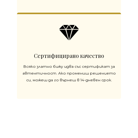
Сертифицирано качество
Всяко златно бижу идва със сертификат за
автентичност. Ако промениш решението
си, можеш да го върнеш в 14-дневен срок.