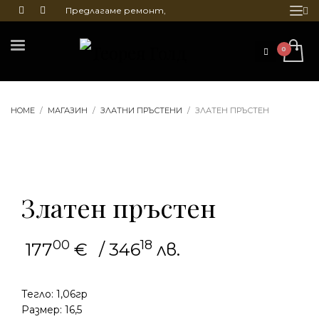
Предлагаме ремонт,
почистване и гравиране
на бижута
HOME
МАГАЗИН
ЗЛАТНИ ПРЪСТЕНИ
ЗЛАТЕН ПРЪСТЕН
Златен пръстен
00
18
177
€
/ 346
лв.
Тегло: 1,06гр
Размер: 16,5