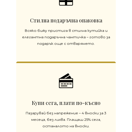
Стилна подаръчна опаковка
Всяко бижу пристига в стилна кутийка и
елегантна подаръчна чантичка – готово за
подарък още с отварянето.
Купи сега, плати по-късно
Пазарувай без напрежение – 4 вноски за 3
месеца, без лихва. Плащаш 25% сега,
останалото на вноски.