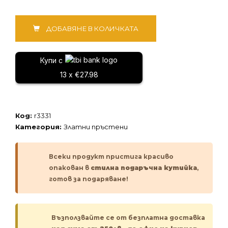
количество
ДОБАВЯНЕ В КОЛИЧКАТА
за
Златен
пръстен
Купи с
13 x €27.98
Код:
r3331
Категория:
Златни пръстени
Всеки продукт пристига красиво
опакован в
стилна подаръчна кутийка
,
готов за подаряване!
Възползвайте се от безплатна доставка