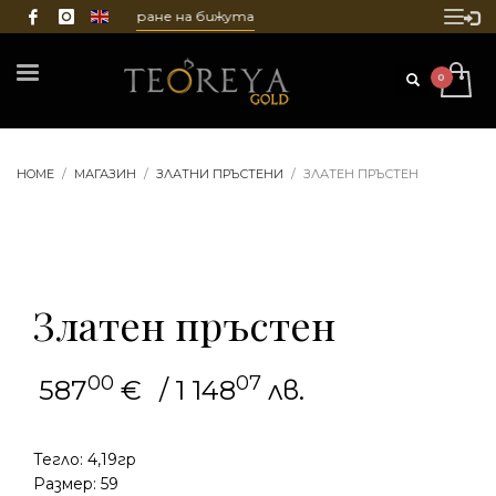
ване и гравиране на бижута
HOME
МАГАЗИН
ЗЛАТНИ ПРЪСТЕНИ
ЗЛАТЕН ПРЪСТЕН
Златен пръстен
00
07
587
€
/ 1 148
лв.
Тегло: 4,19гр
Размер: 59