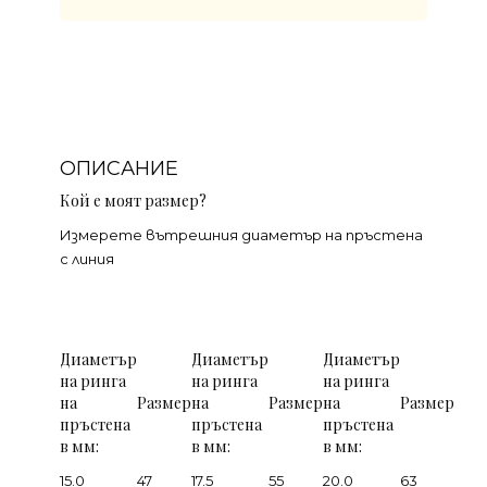
ОПИСАНИЕ
Кой е моят размер?
Измерете вътрешния диаметър на пръстена
с линия
Диаметър
Диаметър
Диаметър
на ринга
на ринга
на ринга
на
Размер
на
Размер
на
Размер
пръстена
пръстена
пръстена
в мм:
в мм:
в мм:
15.0
47
17.5
55
20.0
63