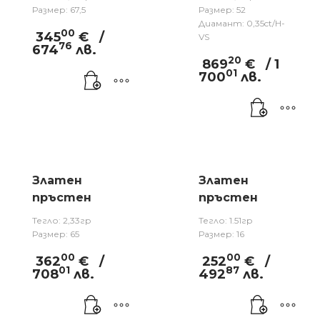
Размер: 67,5
Размер: 52
Диамант: 0,35ct/H-
00
345
€
/
VS
76
674
лв.
20
869
€
/ 1
01
700
лв.
Златен
Златен
пръстен
пръстен
Тегло: 2,33гр
Тегло: 1.51гр
Размер: 65
Размер: 16
00
00
362
€
/
252
€
/
01
87
708
лв.
492
лв.