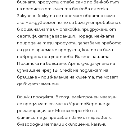
върнати продукти става само по банков път
на посочена от клиента банкова сметка.
Закупени бижута се приемат обратно само
ако междувременно не са били употребявани и
в оригиналната им опаковка, придружени от
сертификата за гаранция. Поради нежната
природа на тези продукти, запазваме правото
си да не приемаме продукти, които са били
повредени при употреба.
Вижте нашата
Политика на връщане
. Артикули закупени на
изплащане чрез TBI Credit не подлежат на
връщане – при желание на клиента, те могат
да бъдат заменени.
Всички продукти в този електронен магазин
се предлагат съгласно Удостоверение за
регистрация от Министерство на
финансите за преработване и търговия с
благородни метали и скъпоценни камъни.