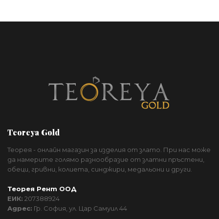
Teoreya Gold
Теорея - онлайн магазин за изделия от злато. При нас може
да намерите голямо разнообразие от златни пръстени,
обеци, гривни, колиета, синджири, медальони и други.
Теорея Рент ООД
ЕИК:
207388924
Адрес:
Гр. София, ул. Цар Самуил 44