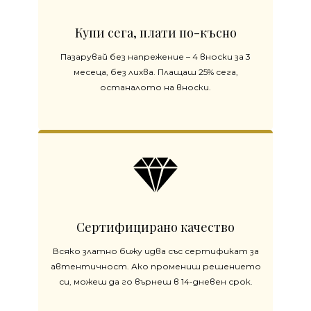
Купи сега, плати по-късно
Пазарувай без напрежение – 4 вноски за 3
месеца, без лихва. Плащаш 25% сега,
останалото на вноски.
Сертифицирано качество
Всяко златно бижу идва със сертификат за
автентичност. Ако промениш решението
си, можеш да го върнеш в 14-дневен срок.