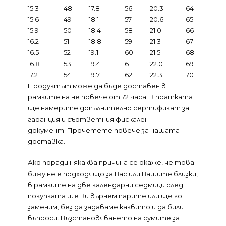
15.3
48
17.8
56
20.3
64
15.6
49
18.1
57
20.6
65
15.9
50
18.4
58
21.0
66
16.2
51
18.8
59
21.3
67
16.5
52
19.1
60
21.5
68
16.8
53
19.4
61
22.0
69
17.2
54
19.7
62
22.3
70
Продуктът може да бъде доставен в
рамките на не повече от 72 часа. В пратката
ще намерите допълнително сертификат за
гаранция и съответния фискален
документ.
Прочетете повече за нашата
доставка.
Ако поради някаква причина се окаже, че това
бижу не е подходящо за Вас или Вашите близки,
в рамките на две календарни седмици след
покупката ще Ви върнем парите или ще го
заменим, без да задаваме каквито и да били
въпроси. Възстановяването на сумите за