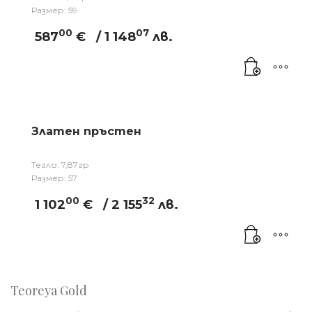
Размер: 59
00
07
587
€
/ 1 148
лв.
Златен пръстен
Тегло: 7,87гр
Размер: 57
00
32
1 102
€
/ 2 155
лв.
Teoreya Gold