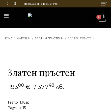
Предлагаме ремонт,
почистване и гравиране
на бижута
HOME
МАГАЗИН
ЗЛАТНИ ПРЪСТЕНИ
ЗЛАТЕН ПРЪСТЕН
Златен пръстен
00
48
193
€
/ 377
лв.
Тегло: 1.16гр
Размер: 15