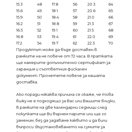
15.3
48
17.8
56
20.3
64
15.6
49
18.1
57
20.6
65
15.9
50
18.4
58
21.0
66
16.2
51
18.8
59
21.3
67
16.5
52
19.1
60
21.5
68
16.8
53
19.4
61
22.0
69
17.2
54
19.7
62
22.3
70
Продуктът може да бъде доставен в
рамките на не повече от 72 часа. В пратката
ще намерите допълнително сертификат за
гаранция и съответния фискален
документ.
Прочетете повече за нашата
доставка.
Ако поради някаква причина се окаже, че това
бижу не е подходящо за Вас или Вашите близки,
в рамките на две календарни седмици след
покупката ще Ви върнем парите или ще го
заменим, без да задаваме каквито и да били
въпроси. Възстановяването на сумите за