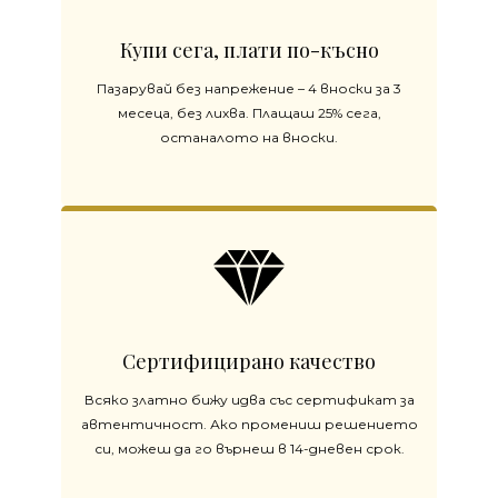
Купи сега, плати по-късно
Пазарувай без напрежение – 4 вноски за 3
месеца, без лихва. Плащаш 25% сега,
останалото на вноски.
Сертифицирано качество
Всяко златно бижу идва със сертификат за
автентичност. Ако промениш решението
си, можеш да го върнеш в 14-дневен срок.