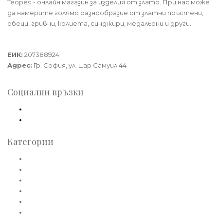
Теорея - онлайн магазин за изделия от злато. При нас може
да намерите голямо разнообразие от златни пръстени,
обеци, гривни, колиета, синджири, медальони и други.
Теорея Рент ООД
ЕИК:
207388924
Адрес:
Гр. София, ул. Цар Самуил 44
Социални връзки
Facebook
Instagram
Категории
Златни пръстени
Златни обеци
Златни колиета
Златни медальони
Златни гривни
Златни синджири