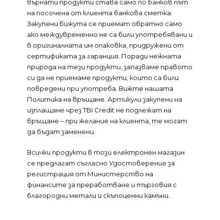
върнати продукти става само по банков път
на посочена от клиента банкова сметка.
Закупени бижута се приемат обратно само
ако междувременно не са били употребявани и
в оригиналната им опаковка, придружени от
сертификата за гаранция. Поради нежната
природа на тези продукти, запазваме правото
си да не приемаме продукти, които са били
повредени при употреба.
Вижте нашата
Политика на връщане
. Артикули закупени на
изплащане чрез TBI Credit не подлежат на
връщане – при желание на клиента, те могат
да бъдат заменени.
Всички продукти в този електронен магазин
се предлагат съгласно Удостоверение за
регистрация от Министерство на
финансите за преработване и търговия с
благородни метали и скъпоценни камъни.