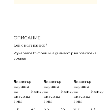
ОПИСАНИЕ
Кой е моят размер?
Измерете вътрешния диаметър на пръстена
с линия
Диаметър
Диаметър
Диаметър
на ринга
на ринга
на ринга
на
Размер
на
Размер
на
Размер
пръстена
пръстена
пръстена
в мм:
в мм:
в мм:
15.0
47
17.5
55
20.0
63