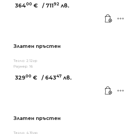
00
92
364
€
/ 711
лв.
Златен пръстен
Тегло: 2.12гр
Размер: 16
00
47
329
€
/ 643
лв.
Златен пръстен
Тегло: 4,19гр