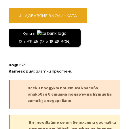
количество
ДОБАВЯНЕ В КОЛИЧКАТА
за
Златен
пръстен
Купи с
13 x €9.45 (13 x 18.48 BGN)
Код:
r3211
Категория:
Златни пръстени
Всеки продукт пристига красиво
опакован в
стилна подаръчна кутийка
,
готов за подаряване!
Възползвайте се от безплатна доставка
над сума от 250лв
-
до офис на куриер.