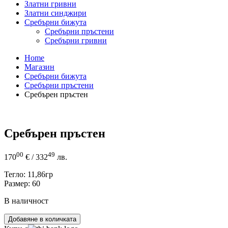
Златни гривни
Златни синджири
Сребърни бижута
Сребърни пръстени
Сребърни гривни
Home
Магазин
Сребърни бижута
Сребърни пръстени
Сребърен пръстен
Сребърен пръстен
00
49
170
€
/ 332
лв.
Тегло: 11,86гр
Размер: 60
В наличност
количество
Добавяне в количката
за