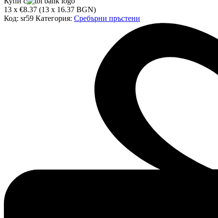
Купи с
Сребърен
13 x €8.37 (13 x 16.37 BGN)
пръстен
Код:
sr59
Категория:
Сребърни пръстени