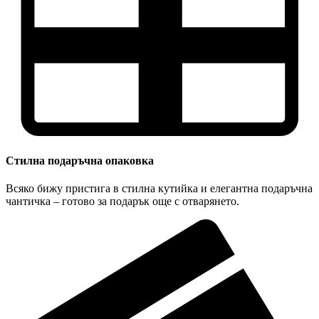
Стилна подаръчна опаковка
Всяко бижу пристига в стилна кутийка и елегантна подаръчна
чантичка – готово за подарък още с отварянето.