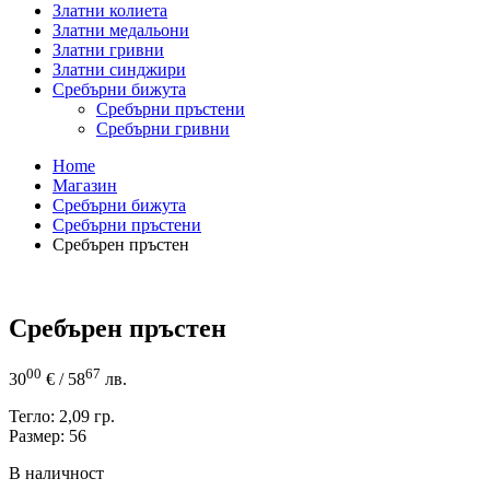
Златни колиета
Златни медальони
Златни гривни
Златни синджири
Сребърни бижута
Сребърни пръстени
Сребърни гривни
Home
Магазин
Сребърни бижута
Сребърни пръстени
Сребърен пръстен
Сребърен пръстен
00
67
30
€
/ 58
лв.
Тегло: 2,09 гр.
Размер: 56
В наличност