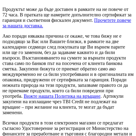
Продуктът може да бъде доставен в рамките на не повече от
72 часа. В пратката ще намерите допълнително сертификат за
гаранция и съответния фискален документ.
Прочетете повече
за нашата доставка.
Ако поради някаква причина се окаже, че това бижу не е
подходящо за Вас или Вашите близки, в рамките на две
календарни седмици след покупката ще Ви върнем парите
или ще го заменим, без да задаваме каквито и да били
въпроси. Възстановяването на сумите за върнати продукти
става само по банков път на посочена от клиента банкова
сметка. Закупени бижута се приемат обратно само ако
междувременно не са били употребявани и в оригиналната им
опаковка, придружени от сертификата за гаранция. Поради
нежната природа на тези продукти, запазваме правото си да
не приемаме продукти, които са били повредени при
употреба.
Вижте нашата Политика на връщане
. Артикули
закупени на изплащане чрез TBI Credit не подлежат на
връщане – при желание на клиента, те могат да бъдат
заменени.
Всички продукти в този електронен магазин се предлагат
съгласно Удостоверение за регистрация от Министерство на
финансите за преработване и търговия с благородни метали и