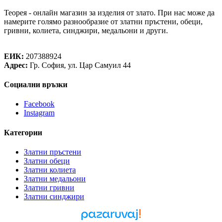
Теорея - онлайн магазин за изделия от злато. При нас може да
намерите голямо разнообразие от златни пръстени, обеци,
гривни, колиета, синджири, медальони и други.
Теорея Рент ООД
ЕИК:
207388924
Адрес:
Гр. София, ул. Цар Самуил 44
Социални връзки
Facebook
Instagram
Категории
Златни пръстени
Златни обеци
Златни колиета
Златни медальони
Златни гривни
Златни синджири