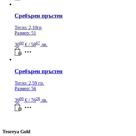
Сребърен пръстен
Тегло: 2,10гр
Размер: 51
00
67
30
€
/ 58
лв.
Сребърен пръстен
Тегло: 2,59 гр.
Размер: 56
00
28
39
€
/ 76
лв.
Teoreya Gold