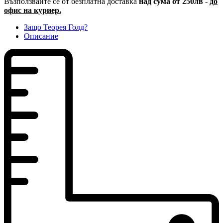
Възползвайте се от безплатна доставка
над сума от 250лв
-
до
офис на куриер.
Защо Теорея Голд?
Описание