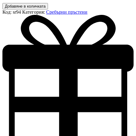
количество
Добавяне в количката
за
Код:
sr94
Категория:
Сребърни пръстени
Сребърен
пръстен