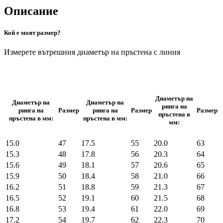
Описание
Кой е моят размер?
Измерете вътрешния диаметър на пръстена с линия
Диаметър на
Диаметър на
Диаметър на
ринга на
ринга на
Размер
ринга на
Размер
Размер
пръстена в
пръстена в мм:
пръстена в мм:
мм:
15.0
47
17.5
55
20.0
63
15.3
48
17.8
56
20.3
64
15.6
49
18.1
57
20.6
65
15.9
50
18.4
58
21.0
66
16.2
51
18.8
59
21.3
67
16.5
52
19.1
60
21.5
68
16.8
53
19.4
61
22.0
69
17.2
54
19.7
62
22.3
70