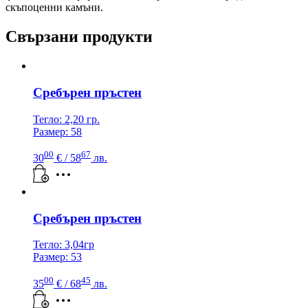
скъпоценни камъни.
Свързани продукти
Сребърен пръстен
Тегло: 2,20 гр.
Размер: 58
00
67
30
€
/ 58
лв.
Сребърен пръстен
Тегло: 3,04гр
Размер: 53
00
45
35
€
/ 68
лв.