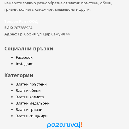
намерите голямо разнообразие от златни пръстени, обеци,
гривни, колиета, синджири, медальони и други.
Теорея Рент ООД
ЕИК:
207388924
Адрес:
Гр. София, ул. Цар Самуил 44
Социални връзки
Facebook
Instagram
Категории
Златни пръстени
Златни обеци
Златни колиета
Златни медальони
Златни гривни
Златни синджири