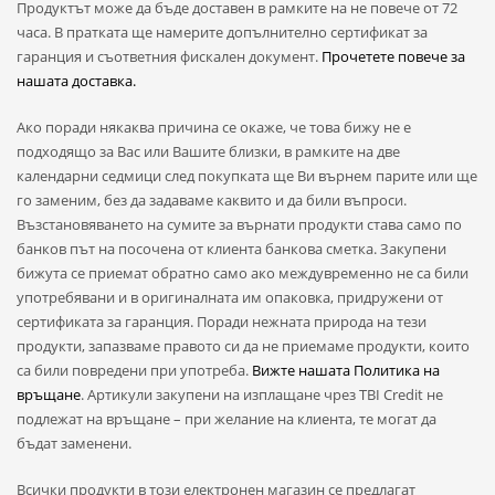
Продуктът може да бъде доставен в рамките на не повече от 72
часа. В пратката ще намерите допълнително сертификат за
гаранция и съответния фискален документ.
Прочетете повече за
нашата доставка.
Ако поради някаква причина се окаже, че това бижу не е
подходящо за Вас или Вашите близки, в рамките на две
календарни седмици след покупката ще Ви върнем парите или ще
го заменим, без да задаваме каквито и да били въпроси.
Възстановяването на сумите за върнати продукти става само по
банков път на посочена от клиента банкова сметка. Закупени
бижута се приемат обратно само ако междувременно не са били
употребявани и в оригиналната им опаковка, придружени от
сертификата за гаранция. Поради нежната природа на тези
продукти, запазваме правото си да не приемаме продукти, които
са били повредени при употреба.
Вижте нашата Политика на
връщане
. Артикули закупени на изплащане чрез TBI Credit не
подлежат на връщане – при желание на клиента, те могат да
бъдат заменени.
Всички продукти в този електронен магазин се предлагат