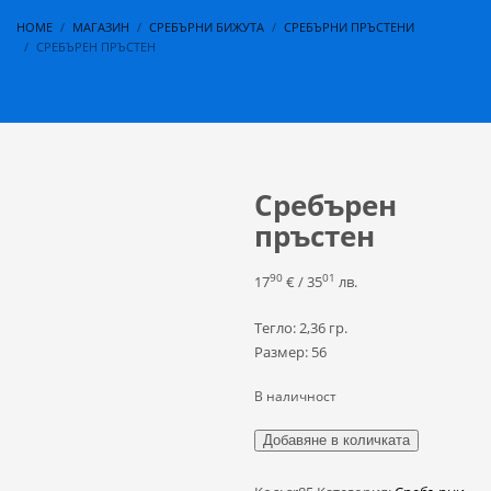
HOME
МАГАЗИН
СРЕБЪРНИ БИЖУТА
СРЕБЪРНИ ПРЪСТЕНИ
СРЕБЪРЕН ПРЪСТЕН
Сребърен
пръстен
90
01
17
€
/ 35
лв.
Тегло: 2,36 гр.
Размер: 56
В наличност
количество
Добавяне в количката
за
Сребърен