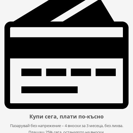
Купи сега, плати по-късно
Пазарувай без напрежение – 4 вноски за 3 месеца, без лихва.
Плащаш 25% сега, останалото на вноски.