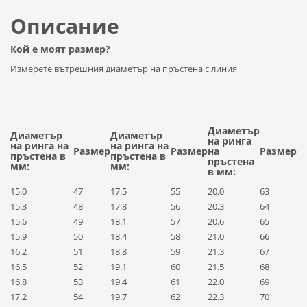
Описание
Кой е моят размер?
Измерете вътрешния диаметър на пръстена с линия
Диаметър
Диаметър
Диаметър
на ринга
на ринга на
на ринга на
Размер
Размер
на
Размер
пръстена в
пръстена в
пръстена
мм:
мм:
в мм:
15.0
47
17.5
55
20.0
63
15.3
48
17.8
56
20.3
64
15.6
49
18.1
57
20.6
65
15.9
50
18.4
58
21.0
66
16.2
51
18.8
59
21.3
67
16.5
52
19.1
60
21.5
68
16.8
53
19.4
61
22.0
69
17.2
54
19.7
62
22.3
70