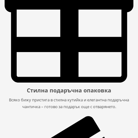
Стилна подаръчна опаковка
Всяко бижу пристига в стилна кутийка и елегантна подаръчна
чантичка – готово за подарък още с отварянето.