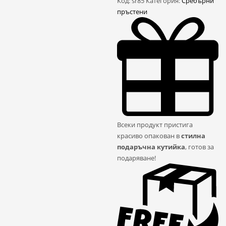
Код:
sr85
Категория:
Сребърни
пръстен
пръстени
Всеки продукт пристига
красиво опакован в
стилна
подаръчна кутийка
, готов за
подаряване!