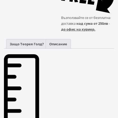
Възползвайте се от безплатна
доставка
над сума от 250лв
-
до офис на куриер.
Защо Теорея Голд?
Описание