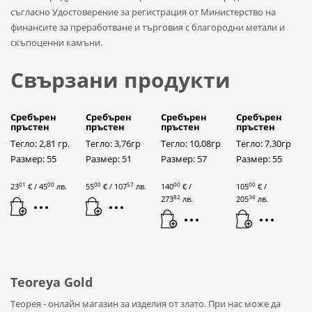
съгласно Удостоверение за регистрация от Министерство на
финансите за преработване и търговия с благородни метали и
скъпоценни камъни.
Свързани продукти
Сребърен
Сребърен
Сребърен
Сребърен
пръстен
пръстен
пръстен
пръстен
Тегло: 2,81 гр.
Тегло: 3,76гр
Тегло: 10,08гр
Тегло: 7,30гр
Размер: 55
Размер: 51
Размер: 57
Размер: 55
01
00
00
57
00
00
23
€
/ 45
лв.
55
€
/ 107
лв.
140
€
/
105
€
/
82
36
273
лв.
205
лв.
Teoreya Gold
Теорея - онлайн магазин за изделия от злато. При нас може да