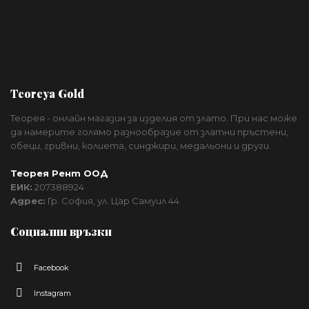
Teoreya Gold
Теорея - онлайн магазин за изделия от злато. При нас може
да намерите голямо разнообразие от златни пръстени,
обеци, гривни, колиета, синджири, медальони и други.
Теорея Рент ООД
ЕИК:
207388924
Адрес:
Гр. София, ул. Цар Самуил 44
Социални връзки
Facebook
Instagram