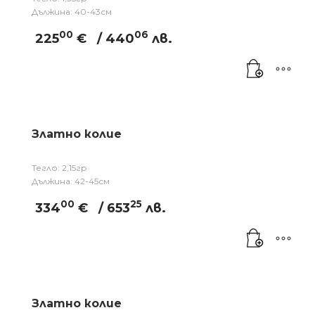
Дължина: 40-43см
00
06
225
€
/ 440
лв.
Златно колие
Тегло: 2,15гр
Дължина: 42-45см
00
25
334
€
/ 653
лв.
Златно колие