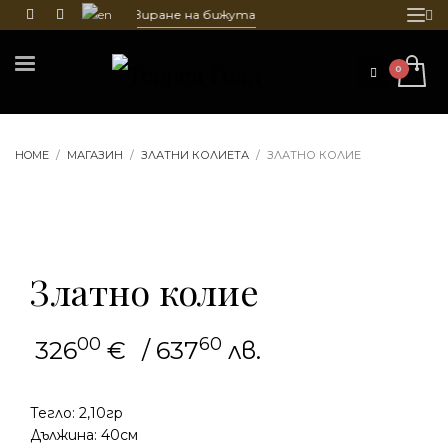
чистване и гравиране на бижута
HOME
МАГАЗИН
ЗЛАТНИ КОЛИЕТА
ЗЛАТНО КОЛИЕ
Златно колие
00
60
326
€
/ 637
лв.
Тегло: 2,10гр
Дължина: 40см