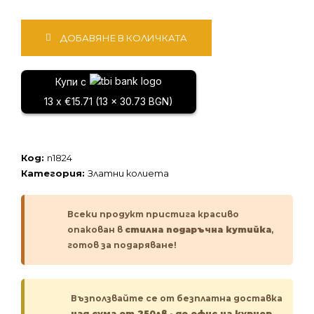
количество
ДОБАВЯНЕ В КОЛИЧКАТА
за
Златно
колие
Купи с
13 x €15.71 (13 x 30.73 BGN)
Код:
n1824
Категория:
Златни колиета
Всеки продукт пристига красиво
опакован в
стилна подаръчна кутийка
,
готов за подаряване!
Възползвайте се от безплатна доставка
над сума от 250лв
-
до офис на куриер.