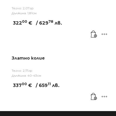
Тегло: 2,07гр
Дължина: 1,81см
00
78
322
€
/ 629
лв.
Златно колие
Тегло: 2,17гр
Дължина: 40-43см
00
11
337
€
/ 659
лв.