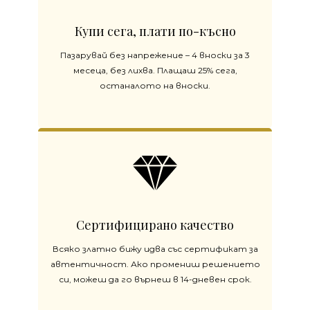
Купи сега, плати по-късно
Пазарувай без напрежение – 4 вноски за 3
месеца, без лихва. Плащаш 25% сега,
останалото на вноски.
Сертифицирано качество
Всяко златно бижу идва със сертификат за
автентичност. Ако промениш решението
си, можеш да го върнеш в 14-дневен срок.