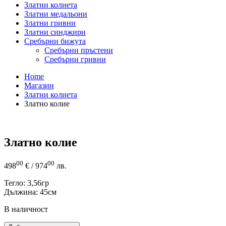
Златни колиета
Златни медальони
Златни гривни
Златни синджири
Сребърни бижута
Сребърни пръстени
Сребърни гривни
Home
Магазин
Златни колиета
Златно колие
Златно колие
00
00
498
€
/ 974
лв.
Тегло: 3,56гр
Дължина: 45см
В наличност
количество