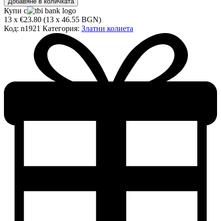
Добавяне в количката
за
Купи с
Златно
13 x €23.80 (13 x 46.55 BGN)
колие
Код:
n1921
Категория:
Златни колиета