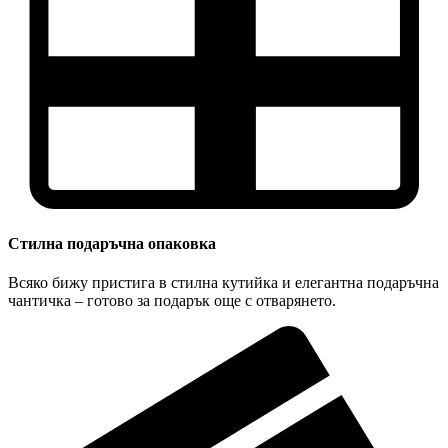
Стилна подаръчна опаковка
Всяко бижу пристига в стилна кутийка и елегантна подаръчна
чантичка – готово за подарък още с отварянето.