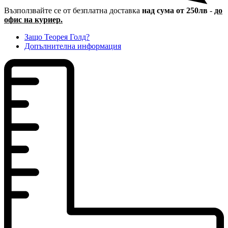
Възползвайте се от безплатна доставка
над сума от 250лв
-
до
офис на куриер.
Защо Теорея Голд?
Допълнителна информация