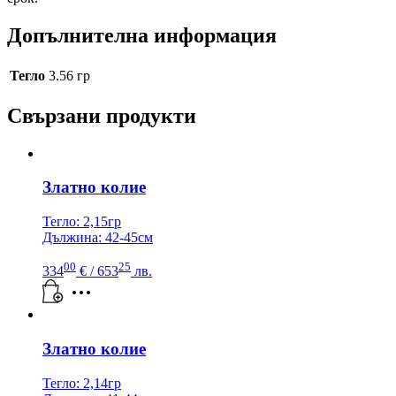
Допълнителна информация
Тегло
3.56 гр
Свързани продукти
Златно колие
Тегло: 2,15гр
Дължина: 42-45см
00
25
334
€
/ 653
лв.
Златно колие
Тегло: 2,14гр