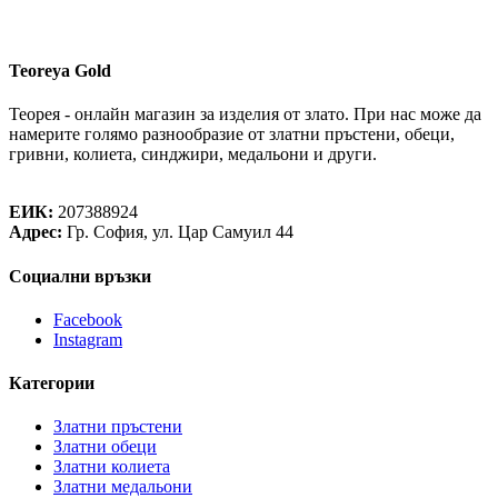
Teoreya Gold
Теорея - онлайн магазин за изделия от злато. При нас може да
намерите голямо разнообразие от златни пръстени, обеци,
гривни, колиета, синджири, медальони и други.
Теорея Рент ООД
ЕИК:
207388924
Адрес:
Гр. София, ул. Цар Самуил 44
Социални връзки
Facebook
Instagram
Категории
Златни пръстени
Златни обеци
Златни колиета
Златни медальони