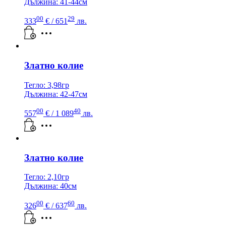
Дължина: 41-44см
00
29
333
€
/ 651
лв.
Златно колие
Тегло: 3,98гр
Дължина: 42-47см
00
40
557
€
/ 1 089
лв.
Златно колие
Тегло: 2,10гр
Дължина: 40см
00
60
326
€
/ 637
лв.