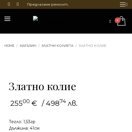
Предлагаме ремонт,
почистване и гравиране
на бижута
HOME
МАГАЗИН
ЗЛАТНИ КОЛИЕТА
ЗЛАТНО КОЛИЕ
Златно колие
00
74
255
€
/ 498
лв.
Тегло: 1,53гр
Дължина: 41см