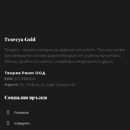
Teoreya Gold
Теорея - онлайн магазин за изделия от злато. При нас може
да намерите голямо разнообразие от златни пръстени,
обеци, гривни, колиета, синджири, медальони и други.
Теорея Рент ООД
ЕИК:
207388924
Адрес:
Гр. София, ул. Цар Самуил 44
Социални връзки
Facebook
Instagram