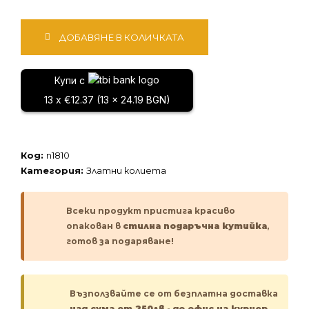
количество
ДОБАВЯНЕ В КОЛИЧКАТА
за
Златно
колие
Купи с
13 x €12.37 (13 x 24.19 BGN)
Код:
n1810
Категория:
Златни колиета
Всеки продукт пристига красиво
опакован в
стилна подаръчна кутийка
,
готов за подаряване!
Възползвайте се от безплатна доставка
над сума от 250лв
-
до офис на куриер.