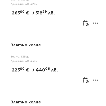
Дължина: 40-42см
00
29
265
€
/ 518
лв.
Златно колие
Тегло: 1,35гр
Дължина: 40-43см
00
06
225
€
/ 440
лв.
Златно колие