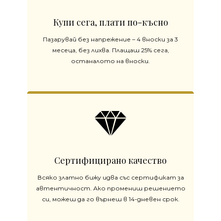
Купи сега, плати по-късно
Пазарувай без напрежение – 4 вноски за 3
месеца, без лихва. Плащаш 25% сега,
останалото на вноски.
Сертифицирано качество
Всяко златно бижу идва със сертификат за
автентичност. Ако промениш решението
си, можеш да го върнеш в 14-дневен срок.