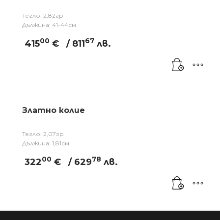
Тегло: 2,82гр
Дължина: 41-44см
00
67
415
€
/ 811
лв.
Златно колие
Тегло: 2,07гр
Дължина: 1,81см
00
78
322
€
/ 629
лв.