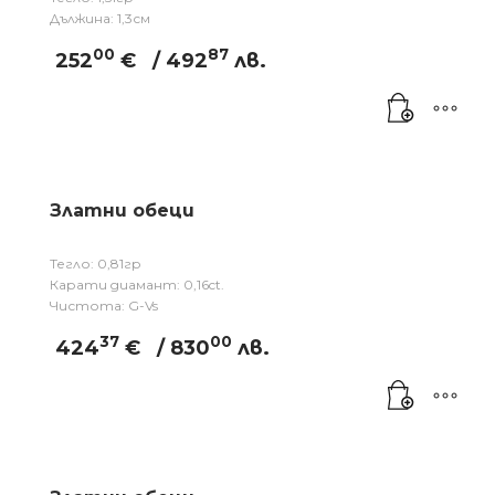
Дължина: 1,3см
00
87
252
€
/ 492
лв.
Златни обеци
Тегло: 0,81гр
Карати диамант: 0,16ct.
Чистота: G-Vs
37
00
424
€
/ 830
лв.