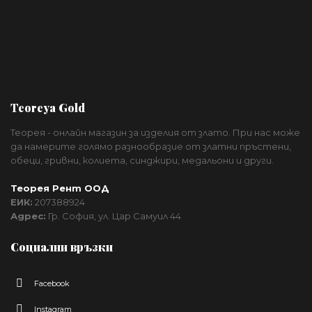
Teoreya Gold
Теорея - онлайн магазин за изделия от злато. При нас може
да намерите голямо разнообразие от златни пръстени,
обеци, гривни, колиета, синджири, медальони и други.
Теорея Рент ООД
ЕИК:
207388924
Адрес:
Гр. София, ул. Цар Самуил 44
Социални връзки
Facebook
Instagram