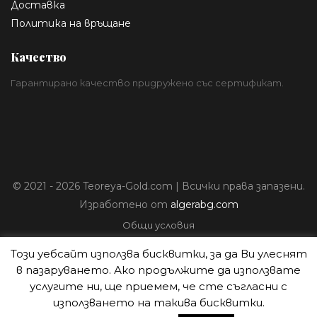
Доставка
Политика на връщане
Качество
Гарантирано качество придружено със сертификат.
© 2021 - 2026 Teoreya-Gold.com | Всички права запазени.
Изработено от
algerabg.com
Общи условия
Политика за лични данни
Този уебсайт използва бисквитки, за да Ви улеснят
Плащане
в пазаруването. Ако продължите да използвате
Доставка
услугите ни, ще приемем, че сте съгласни с
Политика на връщане
използването на такива бисквитки.