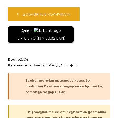
количество
ДОБАВЯНЕ В КОЛИЧКАТА
за
Златни
обеци
Купи с
13 x €15.76 (13 x 30.82 BGN)
Код:
e2704
Категории:
Златни обеци
,
С щифт
Всеки продукт пристига красиво
опакован в
стилна подаръчна кутийка
,
готов за подаряване!
Възползвайте се от безплатна доставка
над сума от 250лв
-
до офис на куриер.