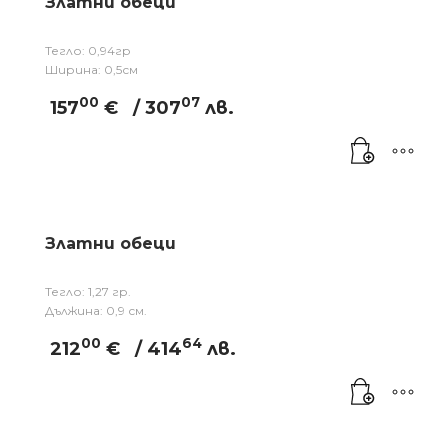
Златни обеци
Тегло: 0,94гр
Ширина: 0,5см
00
07
157
€
/ 307
лв.
Златни обеци
Тегло: 1,27 гр.
Дължина: 0,9 см.
00
64
212
€
/ 414
лв.