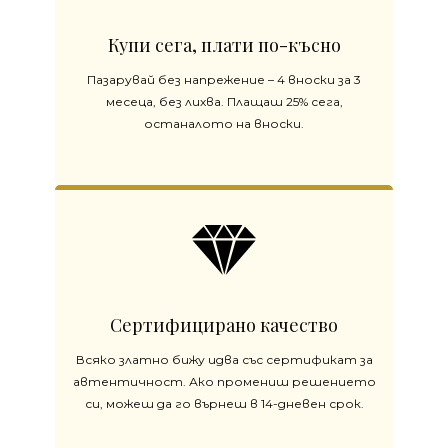
Купи сега, плати по-късно
Пазарувай без напрежение – 4 вноски за 3
месеца, без лихва. Плащаш 25% сега,
останалото на вноски.
Сертифицирано качество
Всяко златно бижу идва със сертификат за
автентичност. Ако промениш решението
си, можеш да го върнеш в 14-дневен срок.