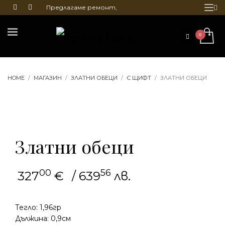
Предлагаме ремонт,
почистване и гравиране
на бижута
HOME
МАГАЗИН
ЗЛАТНИ ОБЕЦИ
С ЩИФТ
ЗЛАТНИ ОБЕЦИ
Златни обеци
00
56
327
€
/ 639
лв.
Тегло: 1,96гр
Дължина: 0,9см