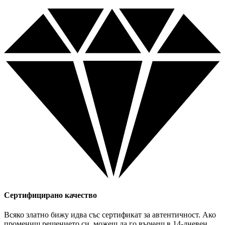
Сертифицирано качество
Всяко златно бижу идва със сертификат за автентичност. Ако
промениш решението си, можеш да го върнеш в 14-дневен