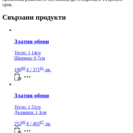
срок.
Свързани продукти
Златни обеци
Тегло: 1,14гр
Ширина: 0,7см
00
61
190
€
/ 371
лв.
Златни обеци
Тегло: 1,51гр
Дължина: 1,3см
00
87
252
€
/ 492
лв.