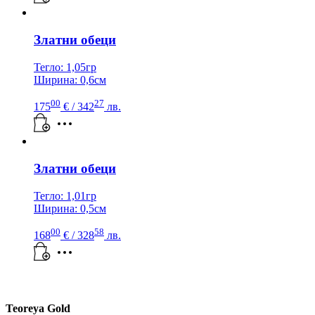
Златни обеци
Тегло: 1,05гр
Ширина: 0,6см
00
27
175
€
/ 342
лв.
Златни обеци
Тегло: 1,01гр
Ширина: 0,5см
00
58
168
€
/ 328
лв.
Teoreya Gold