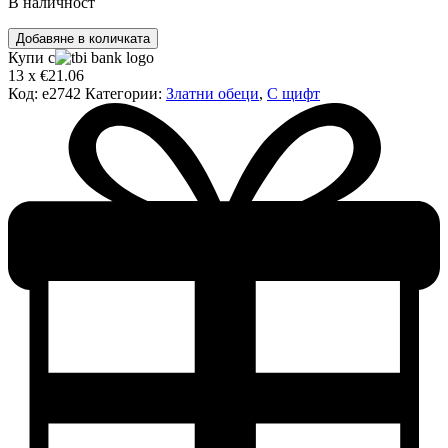
В наличност
количество
Добавяне в количката
за
Купи с
Златни
13 x €21.06
обеци
Код:
e2742
Категории:
Златни обеци
,
С щифт