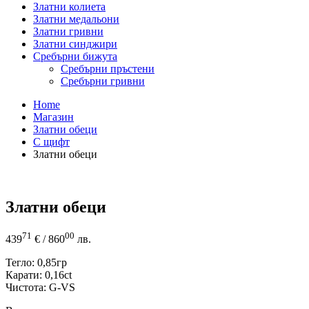
Златни колиета
Златни медальони
Златни гривни
Златни синджири
Сребърни бижута
Сребърни пръстени
Сребърни гривни
Home
Магазин
Златни обеци
С щифт
Златни обеци
Златни обеци
71
00
439
€
/ 860
лв.
Тегло: 0,85гр
Карати: 0,16ct
Чистота: G-VS