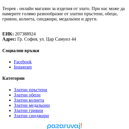
Теорея - онлайн магазин за изделия от злато. При нас може да
намерите голямо разнообразие от златни пръстени, обеци,
гривни, колиета, синджири, медальони и други.
Теорея Рент ООД
ЕИК:
207388924
Адрес:
Гр. София, ул. Цар Самуил 44
Социални връзки
Facebook
Instagram
Категории
Златни пръстени
Златни обеци
Златни колиета
Златни медальони
Златни гривни
Златни синджири