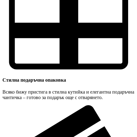
Стилна подаръчна опаковка
Всяко бижу пристига в стилна кутийка и елегантна подаръчна
чантичка – готово за подарък още с отварянето.