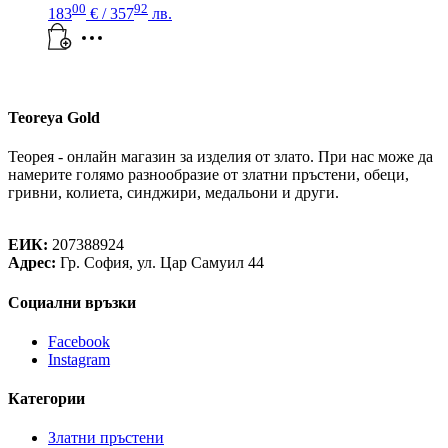
00
92
183
€
/ 357
лв.
Teoreya Gold
Теорея - онлайн магазин за изделия от злато. При нас може да
намерите голямо разнообразие от златни пръстени, обеци,
гривни, колиета, синджири, медальони и други.
Теорея Рент ООД
ЕИК:
207388924
Адрес:
Гр. София, ул. Цар Самуил 44
Социални връзки
Facebook
Instagram
Категории
Златни пръстени