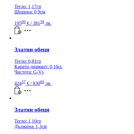
Тегло: 1,17гр
Ширина: 0,9см
00
39
195
€
/ 381
лв.
Златни обеци
Тегло: 0,81гр
Карати диамант: 0,16ct.
Чистота: G-Vs
37
00
424
€
/ 830
лв.
Златни обеци
Тегло: 1,10гр
Дължина: 1,3см