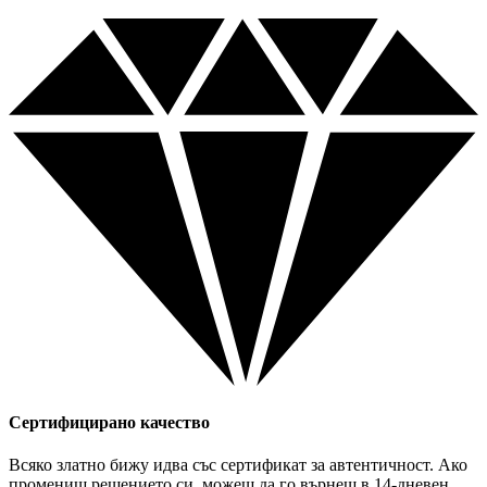
Сертифицирано качество
Всяко златно бижу идва със сертификат за автентичност. Ако
промениш решението си, можеш да го върнеш в 14-дневен