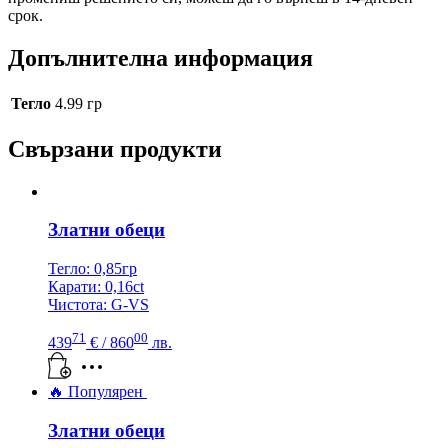
срок.
Допълнителна информация
Тегло
4.99 гр
Свързани продукти
Златни обеци
Тегло: 0,85гр
Карати: 0,16ct
Чистота: G-VS
71
00
439
€
/ 860
лв.
🔥 Популярен
Златни обеци