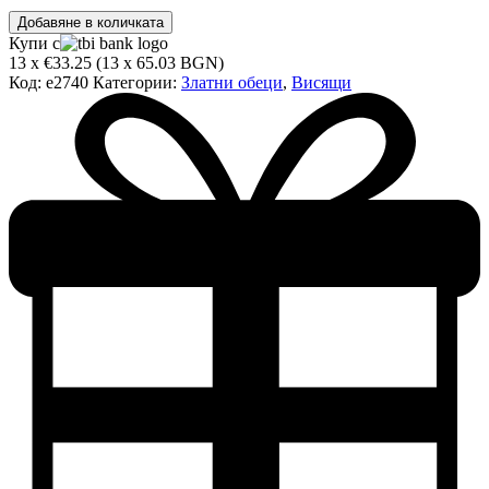
количество
Добавяне в количката
за
Купи с
Златни
13 x €33.25 (13 x 65.03 BGN)
обеци
Код:
e2740
Категории:
Златни обеци
,
Висящи