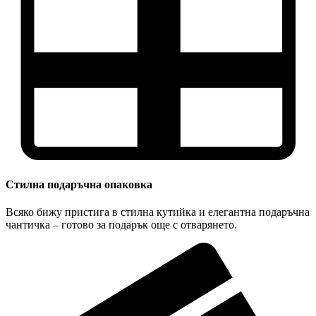
Стилна подаръчна опаковка
Всяко бижу пристига в стилна кутийка и елегантна подаръчна
чантичка – готово за подарък още с отварянето.