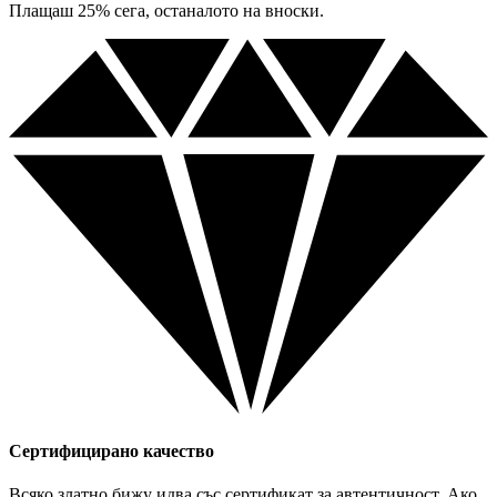
Плащаш 25% сега, останалото на вноски.
Сертифицирано качество
Всяко златно бижу идва със сертификат за автентичност. Ако