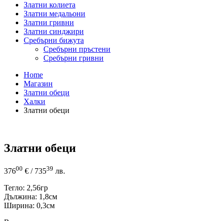
Златни колиета
Златни медальони
Златни гривни
Златни синджири
Сребърни бижута
Сребърни пръстени
Сребърни гривни
Home
Магазин
Златни обеци
Халки
Златни обеци
Златни обеци
00
39
376
€
/ 735
лв.
Тегло: 2,56гр
Дължина: 1,8см
Ширина: 0,3см