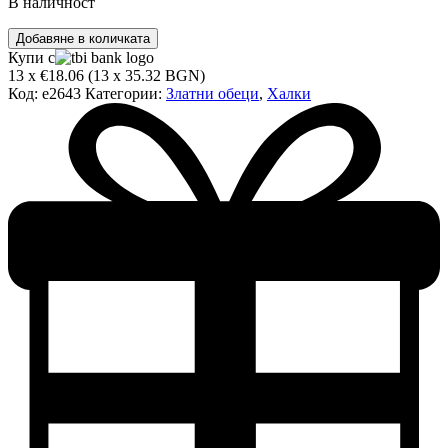
В наличност
количество
Добавяне в количката
за
Купи с
Златни
13 x €18.06 (13 x 35.32 BGN)
обеци
Код:
e2643
Категории:
Златни обеци
,
Халки