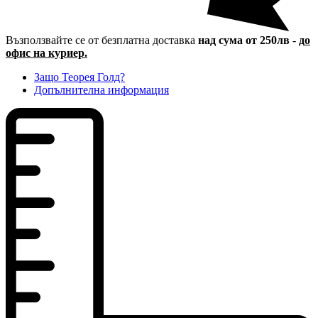
Възползвайте се от безплатна доставка
над сума от 250лв
-
до
офис на куриер.
Защо Теорея Голд?
Допълнителна информация