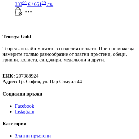
00
29
333
€
/ 651
лв.
Teoreya Gold
Теорея - онлайн магазин за изделия от злато. При нас може да
намерите голямо разнообразие от златни пръстени, обеци,
гривни, колиета, синджири, медальони и други.
Теорея Рент ООД
ЕИК:
207388924
Адрес:
Гр. София, ул. Цар Самуил 44
Социални връзки
Facebook
Instagram
Категории
Златни пръстени