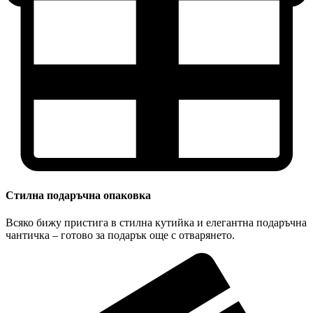
Стилна подаръчна опаковка
Всяко бижу пристига в стилна кутийка и елегантна подаръчна
чантичка – готово за подарък още с отварянето.