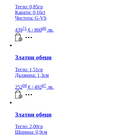
Тегло: 0,85гр
Карати: 0,16ct
Чистота: G-VS
71
00
439
€
/ 860
лв.
Златни обеци
Тегло: 1,51гр
Дължина: 1,3см
00
87
252
€
/ 492
лв.
Златни обеци
Тегло: 2,00гр
Ширина: 0,9см