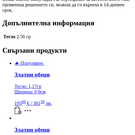
промениш решението си, можеш да го върнеш в 14-дневен
срок.
Допълнителна информация
Тегло
2.56 гр
Свързани продукти
🔥 Популярен
Златни обеци
Тегло: 1,17гр
Ширина: 0,9см
00
39
195
€
/ 381
лв.
Златни обеци