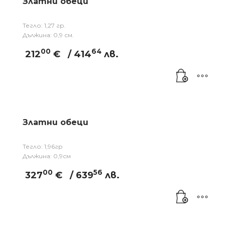
Златни обеци
Тегло: 1,27 гр.
Дължина: 0,9 см.
00
64
212
€
/ 414
лв.
Златни обеци
Тегло: 1,96гр
Дължина: 0,9см
00
56
327
€
/ 639
лв.