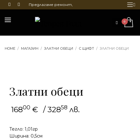
Предлагаме ремонт,
почистване и гравиране
на бижута
HOME
МАГАЗИН
ЗЛАТНИ ОБЕЦИ
С ЩИФТ
ЗЛАТНИ ОБЕЦИ
Златни обеци
00
58
168
€
/ 328
лв.
Тегло: 1,01гр
Ширина: 0,5см