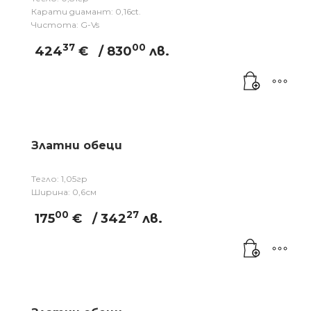
Карати диамант: 0,16ct.
Чистота: G-Vs
37
00
424
€
/ 830
лв.
Златни обеци
Тегло: 1,05гр
Ширина: 0,6см
00
27
175
€
/ 342
лв.