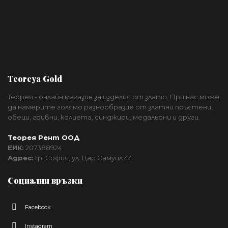
Teoreya Gold
Теорея - онлайн магазин за изделия от злато. При нас може
да намерите голямо разнообразие от златни пръстени,
обеци, гривни, колиета, синджири, медальони и други.
Теорея Рент ООД
ЕИК:
207388924
Адрес:
Гр. София, ул. Цар Самуил 44
Социални връзки
Facebook
Instagram