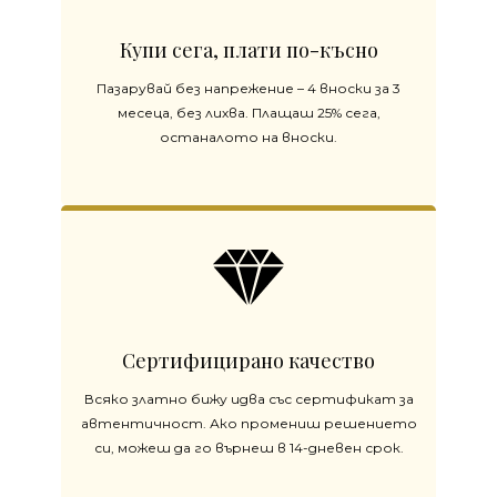
Купи сега, плати по-късно
Пазарувай без напрежение – 4 вноски за 3
месеца, без лихва. Плащаш 25% сега,
останалото на вноски.
Сертифицирано качество
Всяко златно бижу идва със сертификат за
автентичност. Ако промениш решението
си, можеш да го върнеш в 14-дневен срок.