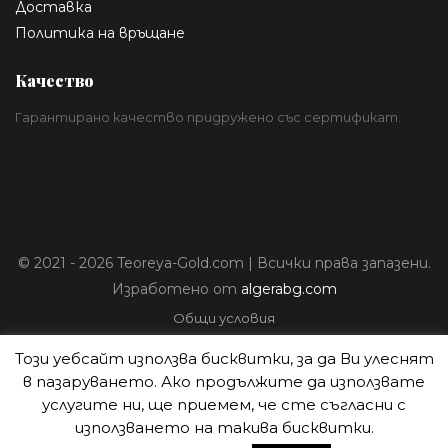
Доставка
Политика на връщане
Качество
Гарантирано качество придружено със сертификат.
© 2021 - 2026 Teoreya-Gold.com | Всички права запазени.
Изработено от
algerabg.com
Общи условия
Политика за лични данни
Този уебсайт използва бисквитки, за да Ви улеснят
Плащане
в пазаруването. Ако продължите да използвате
Доставка
услугите ни, ще приемем, че сте съгласни с
Политика на връщане
използването на такива бисквитки.