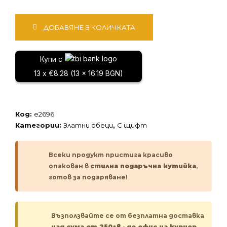
количество
ДОБАВЯНЕ В КОЛИЧКАТА
за
Златни
обеци
Купи с
13 x €8.28 (13 x 16.19 BGN)
Код:
e2696
Категории:
Златни обеци
,
С щифт
Всеки продукт пристига красиво
опакован в
стилна подаръчна кутийка
,
готов за подаряване!
Възползвайте се от безплатна доставка
над сума от 250лв
-
до офис на куриер.