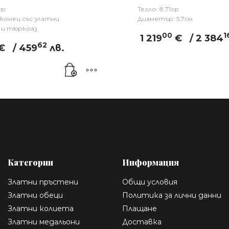
гр
Тегло: 8,71гр
 конец със златни
Диаметър: 5,7см
и тюркоаз.
00
1
1 219
€
/ 2 384
62
€
/ 459
лв.
Категории
Информация
Златни пръстени
Общи условия
Златни обеци
Политика за лични данни
Златни колиета
Плащане
Златни медальони
Доставка