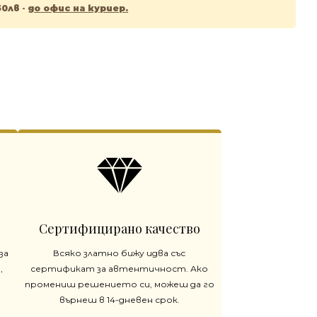
50лв
-
до офис на куриер.
Сертифицирано качество
за
Всяко златно бижу идва със
,
сертификат за автентичност. Ако
промениш решението си, можеш да го
върнеш в 14-дневен срок.