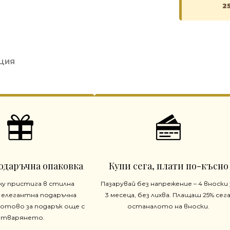
2
ЦИЯ
одаръчна опаковка
Купи сега, плати по-късно
жу пристига в стилна
Пазарувай без напрежение – 4 вноски 
 елегантна подаръчна
3 месеца, без лихва. Плащаш 25% сега
готово за подарък още с
останалото на вноски.
отварянето.