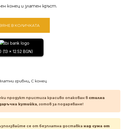
вен конец и златен кръст.
ВЯНЕ В КОЛИЧКАТА
0 (13 x 12.52 BGN)
Златни гривни
,
С конец
еки продукт пристига красиво опакован в
стилна
даръчна кутийка
, готов за подаряване!
ъзползвайте се от безплатна доставка
над сума от