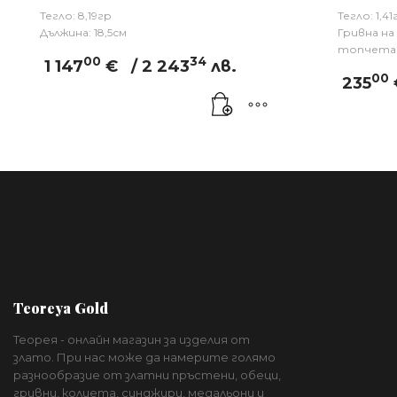
Тегло: 8,19гр
Тегло: 1,41
Дължина: 18,5см
Гривна на
топчета 
00
34
1 147
€
/ 2 243
лв.
00
235
Teoreya Gold
Теорея - онлайн магазин за изделия от
злато. При нас може да намерите голямо
разнообразие от златни пръстени, обеци,
гривни, колиета, синджири, медальони и