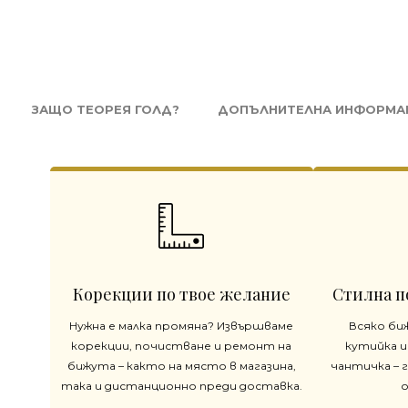
ЗАЩО ТЕОРЕЯ ГОЛД?
ДОПЪЛНИТЕЛНА ИНФОРМА
Корекции по твое желание
Стилна п
Нужна е малка промяна? Извършваме
Всяко би
корекции, почистване и ремонт на
кутийка и
бижута – както на място в магазина,
чантичка – 
така и дистанционно преди доставка.