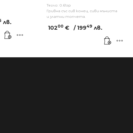
Тегло: 0.61гр
Гривна със сив конец, сиви мъниста
и златни топчета.
6
лв.
00
49
102
€
/ 199
лв.