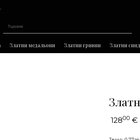
,
иране
а
Златни медальони
Златни гривни
Златни син
Златн
00
128
€
Тегло: 0,77гр