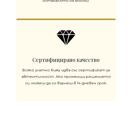
останалото на вноски.
Сертифицирано качество
Всяко златно бижу идва със сертификат за
автентичност. Ако промениш решението
си, можеш да го върнеш в 14-дневен срок.