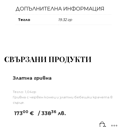
ДОПЪЛНИТЕЛНА ИНФОРМАЦИЯ
Тегло
19.32 гр
СВЪРЗАНИ ПРОДУКТИ
Златна гривна
Тегло: 1,04гр
Гривна с червен конец и златни бебешки крачета в
сърце.
00
36
173
€
/ 338
лв.