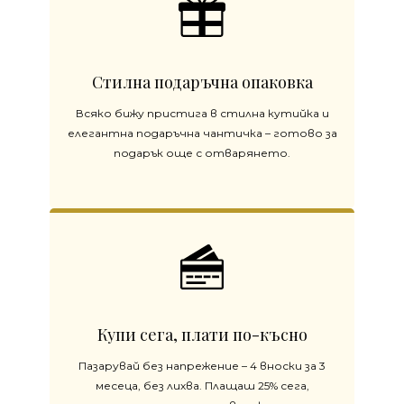
Стилна подаръчна опаковка
Всяко бижу пристига в стилна кутийка и
елегантна подаръчна чантичка – готово за
подарък още с отварянето.
Купи сега, плати по-късно
Пазарувай без напрежение – 4 вноски за 3
месеца, без лихва. Плащаш 25% сега,