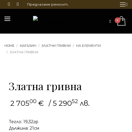
Предлагаме ремонт,
почистване и гравиране
на бижута
HOME
МАГАЗИН
ЗЛАТНИ ГРИВНИ
НА ЕЛЕМЕНТИ
ЗЛАТНА ГРИВНА
Златна гривна
00
52
2 705
€
/ 5 290
лв.
Тегло: 19,32гр
Дължина: 21см