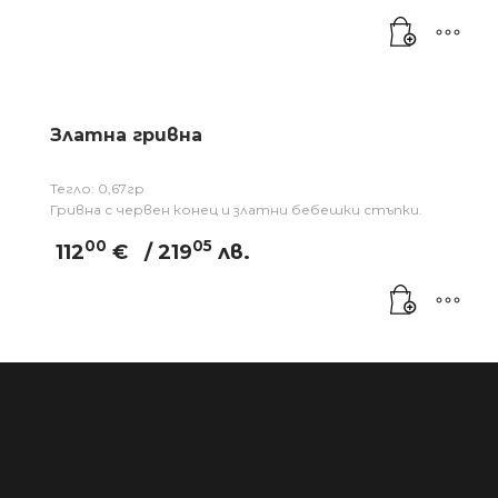
Златна гривна
Тегло: 0,67гр
Гривна с червен конец и златни бебешки стъпки.
00
05
112
€
/ 219
лв.