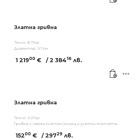
Златна гривна
Тегло: 8,71гр
Диаметър: 5,7см
00
16
1 219
€
/ 2 384
лв.
Златна гривна
Тегло: 0,91гр
Гривна с черен плетен конец и златни топчета.
00
29
152
€
/ 297
лв.