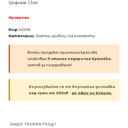
Ширина: 1,1см
Изчерпан
Код:
b2536
Категории:
Златни гривни
,
На елементи
Всеки продукт пристига красиво
опакован в
стилна подаръчна кутийка
,
готов за подаряване!
Възползвайте се от безплатна доставка
над сума от 250лв
-
до офис на куриер.
ЗАЩО ТЕОРЕЯ ГОЛД?