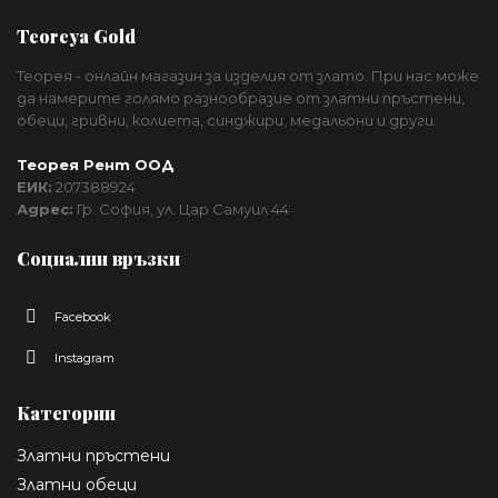
Teoreya Gold
Теорея - онлайн магазин за изделия от злато. При нас може
да намерите голямо разнообразие от златни пръстени,
обеци, гривни, колиета, синджири, медальони и други.
Теорея Рент ООД
ЕИК:
207388924
Адрес:
Гр. София, ул. Цар Самуил 44
Социални връзки
Facebook
Instagram
Категории
Златни пръстени
Златни обеци