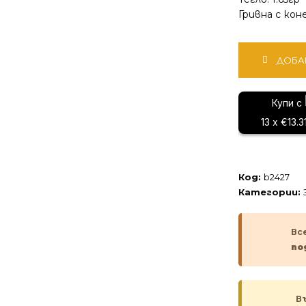
Гривна с кон
количество
ДОБА
за
Златна
гривна
Купи с
13 x €13.3
Код:
b2427
Категории:
Вс
по
В