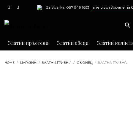
Предлагаме ремонт, почистване и гравиране на бижут
За връзка: 087 946 6553
Златни пръстени
Златни обеци
Златни колиет
HOME
МАГАЗИН
ЗЛАТНИ ГРИВНИ
С КОНЕЦ
ЗЛАТНА ГРИВНА