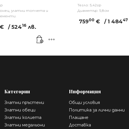
гр
Тегло: 5,42гр
конец, златни топчета и
Диаметър: 5,8см
лементи.
00
47
759
€
/ 1 484
16
€
/ 524
лв.
Категории
Информация
Златни пръстени
Общи условия
Златни обеци
Политика за лични данни
Златни колиета
Плащане
Златни медальони
Доставка