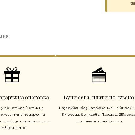
2
ЦИЯ
одаръчна опаковка
Купи сега, плати по-късно
жу пристига в стилна
Пазарувай без напрежение – 4 вноски 
 елегантна подаръчна
3 месеца, без лихва. Плащаш 25% сега
готово за подарък още с
останалото на вноски.
отварянето.