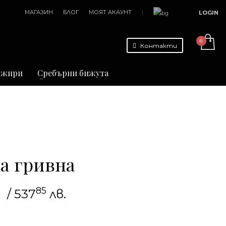
МАГАЗИН
БЛОГ
МОЯТ АКАУНТ
|
LOGIN
Контакти
джири
Сребърни бижута
а гривна
85
/ 537
лв.