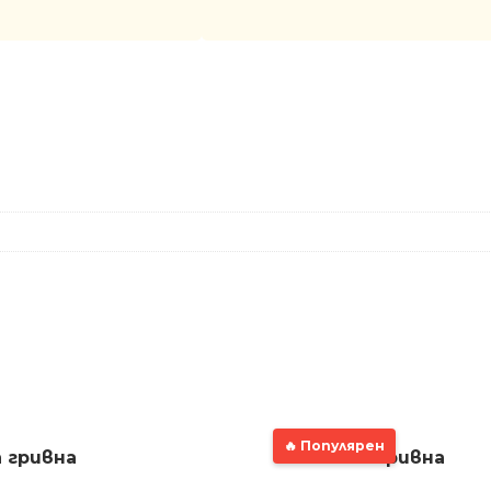
🔥 Популярен
 гривна
Златна гривна