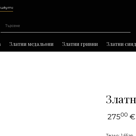
а
а
Златни медальони
Златни гривни
Златни син
Златн
00
275
€
Тегло: 1.65гр