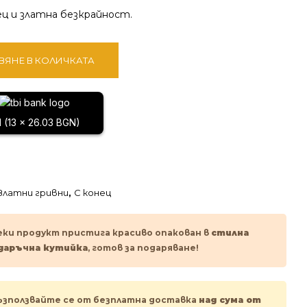
ец и златна безкрайност.
ВЯНЕ В КОЛИЧКАТА
1 (13 x 26.03 BGN)
Златни гривни
,
С конец
еки продукт пристига красиво опакован в
стилна
даръчна кутийка
, готов за подаряване!
ъзползвайте се от безплатна доставка
над сума от