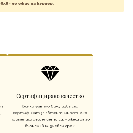
50лв
-
до офис на куриер.
Сертифицирано качество
за
Всяко златно бижу идва със
,
сертификат за автентичност. Ако
промениш решението си, можеш да го
върнеш в 14-дневен срок.