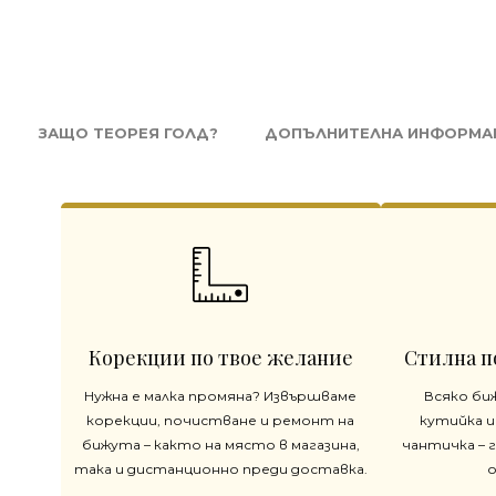
ЗАЩО ТЕОРЕЯ ГОЛД?
ДОПЪЛНИТЕЛНА ИНФОРМА
Корекции по твое желание
Стилна п
Нужна е малка промяна? Извършваме
Всяко би
корекции, почистване и ремонт на
кутийка и
бижута – както на място в магазина,
чантичка – 
така и дистанционно преди доставка.