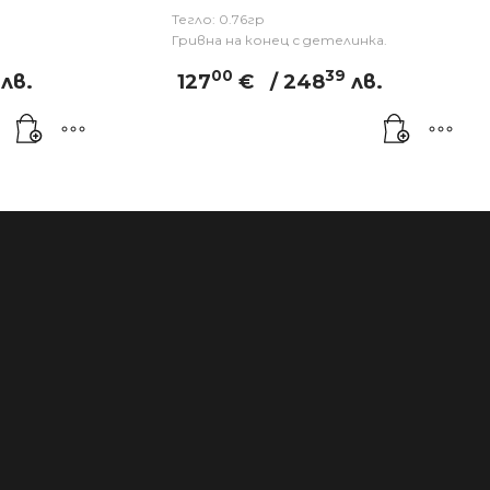
Тегло: 0.76гр
Гривна на конец с детелинка.
00
39
лв.
127
€
/ 248
лв.