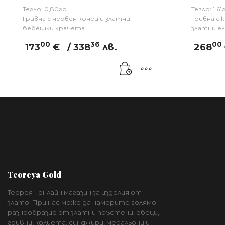
Тегло: 0,80гр
Тегло: 1.61
Гривна с червен конец и златни
Гривна с 
бебешки крачета.
златни е
00
36
00
173
€
/ 338
лв.
268
Teoreya Gold
Теорея - онлайн магазин за изделия от
злато. При нас може да намерите голямо
разнообразие от златни пръстени, обеци,
гривни, колиета, синджири, медальони и