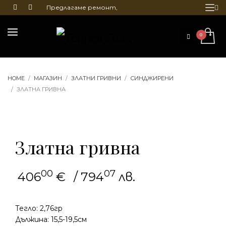
Предлагаме ремонт,
почистване и гравиране
на бижута
HOME
МАГАЗИН
ЗЛАТНИ ГРИВНИ
СИНДЖИРЕНИ
ЗЛАТНА ГРИВНА
Златна гривна
00
07
406
€
/ 794
лв.
Тегло: 2,76гр
Дължина: 15,5-19,5см