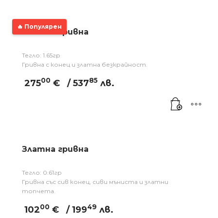
🔥 Популярен
Златна гривна
Тегло: 1.65гр
Гривна с конец и златна безкрайност.
00
85
275
€
/ 537
лв.
Златна гривна
Тегло: 0.61гр
Гривна със сив конец, сиви мъниста и златни
топчета.
00
49
102
€
/ 199
лв.