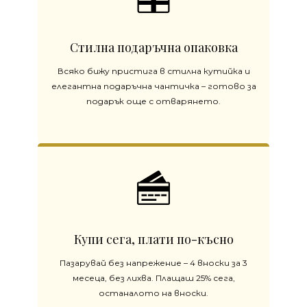
Стилна подаръчна опаковка
Всяко бижу пристига в стилна кутийка и
елегантна подаръчна чантичка – готово за
подарък още с отварянето.
Купи сега, плати по-късно
Пазарувай без напрежение – 4 вноски за 3
месеца, без лихва. Плащаш 25% сега,
останалото на вноски.