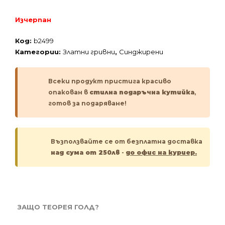
Изчерпан
Код:
b2499
Категории:
Златни гривни
,
Синджирени
Всеки продукт пристига красиво
опакован в
стилна подаръчна кутийка
,
готов за подаряване!
Възползвайте се от безплатна доставка
над сума от 250лв
-
до офис на куриер.
ЗАЩО ТЕОРЕЯ ГОЛД?