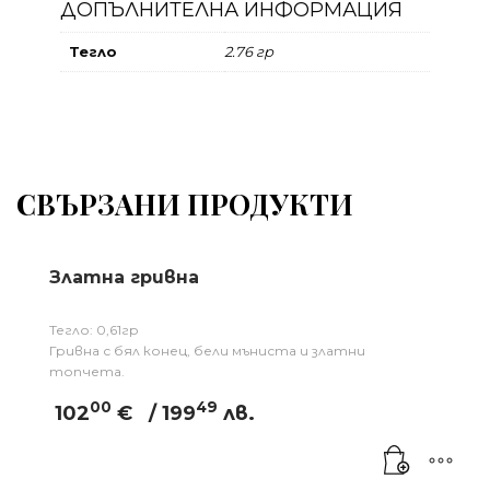
ДОПЪЛНИТЕЛНА ИНФОРМАЦИЯ
Тегло
2.76 гр
СВЪРЗАНИ ПРОДУКТИ
Златна гривна
Тегло: 0,61гр
Гривна с бял конец, бели мъниста и златни
топчета.
00
49
102
€
/ 199
лв.