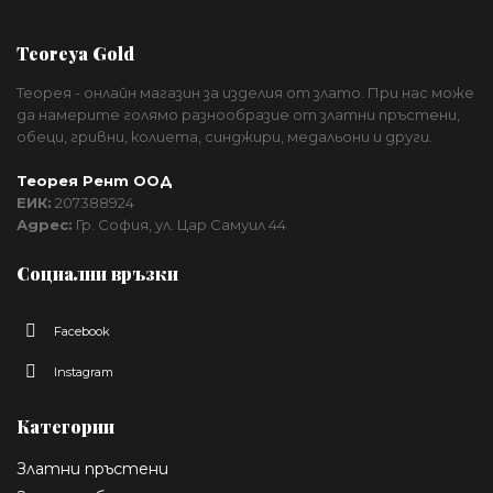
Teoreya Gold
Теорея - онлайн магазин за изделия от злато. При нас може
да намерите голямо разнообразие от златни пръстени,
обеци, гривни, колиета, синджири, медальони и други.
Теорея Рент ООД
ЕИК:
207388924
Адрес:
Гр. София, ул. Цар Самуил 44
Социални връзки
Facebook
Instagram
Категории
Златни пръстени