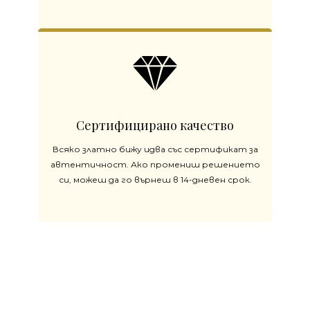
Сертифицирано качество
Всяко златно бижу идва със сертификат за
автентичност. Ако промениш решението
си, можеш да го върнеш в 14-дневен срок.