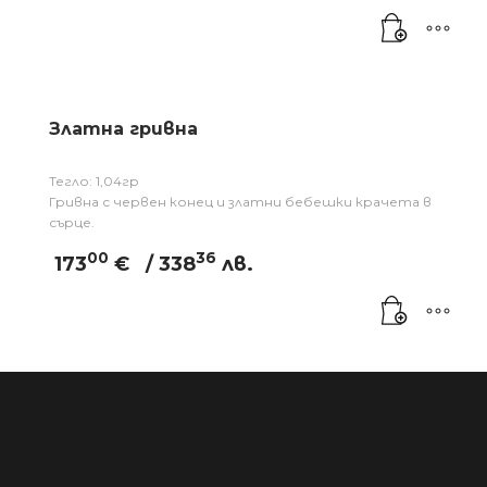
Златна гривна
Тегло: 1,04гр
Гривна с червен конец и златни бебешки крачета в
сърце.
00
36
173
€
/ 338
лв.