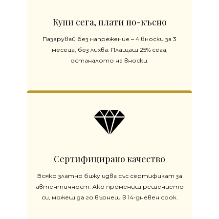
Купи сега, плати по-късно
Пазарувай без напрежение – 4 вноски за 3
месеца, без лихва. Плащаш 25% сега,
останалото на вноски.
Сертифицирано качество
Всяко златно бижу идва със сертификат за
автентичност. Ако промениш решението
си, можеш да го върнеш в 14-дневен срок.