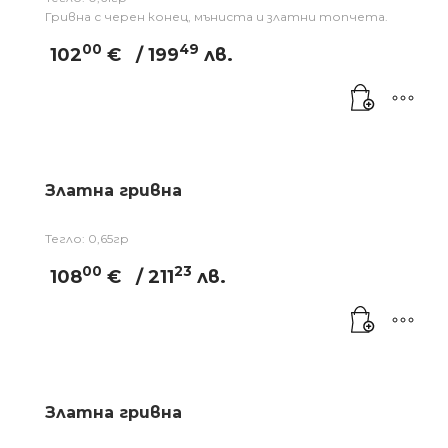
Гривна с черен конец, мъниста и златни топчета.
00
49
102
€
/ 199
лв.
Златна гривна
Тегло: 0,65гр
00
23
108
€
/ 211
лв.
Златна гривна