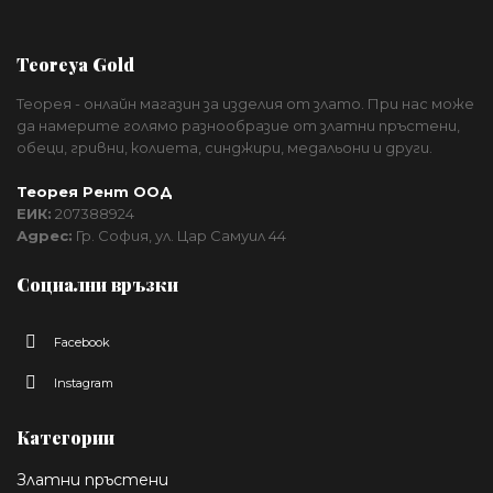
Teoreya Gold
Теорея - онлайн магазин за изделия от злато. При нас може
да намерите голямо разнообразие от златни пръстени,
обеци, гривни, колиета, синджири, медальони и други.
Теорея Рент ООД
ЕИК:
207388924
Адрес:
Гр. София, ул. Цар Самуил 44
Социални връзки
Facebook
Instagram
Категории
Златни пръстени