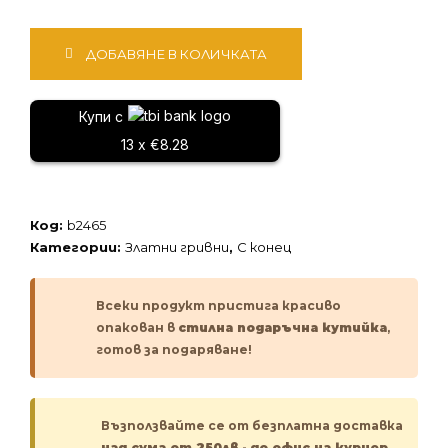
количество
ДОБАВЯНЕ В КОЛИЧКАТА
за
Златна
гривна
Купи с
13 x €8.28
Код:
b2465
Категории:
Златни гривни
,
С конец
Всеки продукт пристига красиво
опакован в
стилна подаръчна кутийка
,
готов за подаряване!
Възползвайте се от безплатна доставка
над сума от 250лв
-
до офис на куриер.