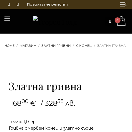
Предлагаме ремонт,
почистване и гравиране
на бижута
HOME
МАГАЗИН
ЗЛАТНИ ГРИВНИ
С КОНЕЦ
ЗЛАТНА ГРИВНА
Златна гривна
00
58
168
€
/ 328
лв.
Тегло: 1,01гр
Гривна с червен конец и златно сърце.