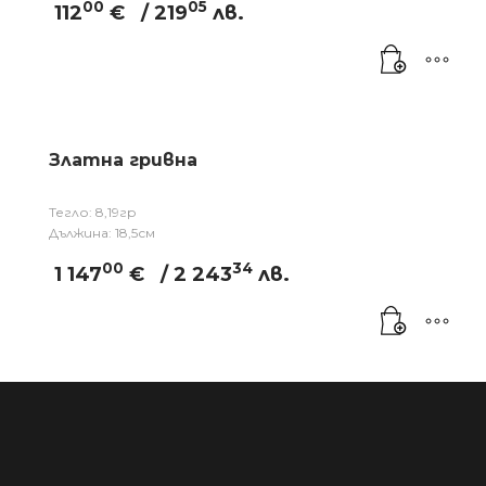
00
05
112
€
/ 219
лв.
Златна гривна
Тегло: 8,19гр
Дължина: 18,5см
00
34
1 147
€
/ 2 243
лв.