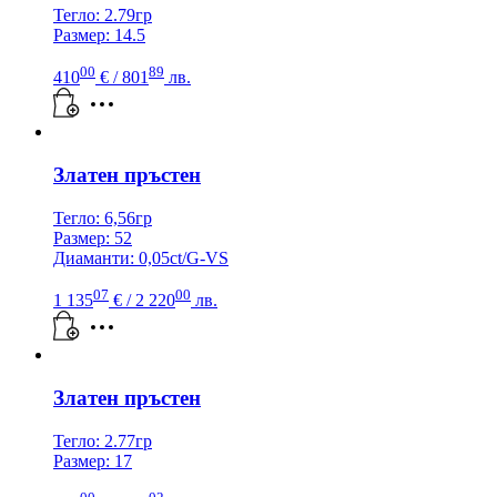
Тегло: 2.79гр
Размер: 14.5
00
89
410
€
/ 801
лв.
Златен пръстен
Тегло: 6,56гр
Размер: 52
Диаманти: 0,05ct/G-VS
07
00
1 135
€
/ 2 220
лв.
Златен пръстен
Тегло: 2.77гр
Размер: 17