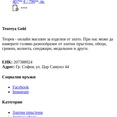
00
02
407
€
/ 796
лв.
Teoreya Gold
Теорея - онлайн магазин за изделия от злато. При нас може да
намерите голямо разнообразие от златни пръстени, обеци,
гривни, колиета, синджири, медальони и други.
Теорея Рент ООД
ЕИК:
207388924
Адрес:
Гр. София, ул. Цар Самуил 44
Социални връзки
Facebook
Instagram
Категории
Златни пръстени