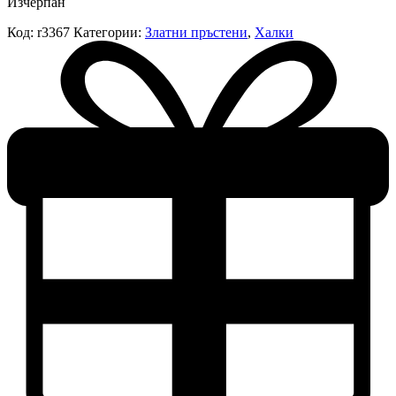
Изчерпан
Код:
r3367
Категории:
Златни пръстени
,
Халки