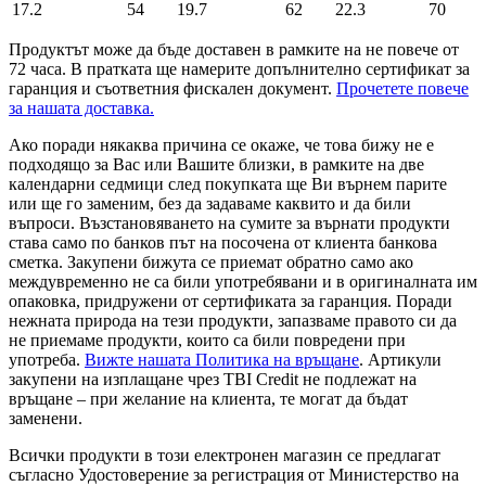
17.2
54
19.7
62
22.3
70
Продуктът може да бъде доставен в рамките на не повече от
72 часа. В пратката ще намерите допълнително сертификат за
гаранция и съответния фискален документ.
Прочетете повече
за нашата доставка.
Ако поради някаква причина се окаже, че това бижу не е
подходящо за Вас или Вашите близки, в рамките на две
календарни седмици след покупката ще Ви върнем парите
или ще го заменим, без да задаваме каквито и да били
въпроси. Възстановяването на сумите за върнати продукти
става само по банков път на посочена от клиента банкова
сметка. Закупени бижута се приемат обратно само ако
междувременно не са били употребявани и в оригиналната им
опаковка, придружени от сертификата за гаранция. Поради
нежната природа на тези продукти, запазваме правото си да
не приемаме продукти, които са били повредени при
употреба.
Вижте нашата Политика на връщане
. Артикули
закупени на изплащане чрез TBI Credit не подлежат на
връщане – при желание на клиента, те могат да бъдат
заменени.
Всички продукти в този електронен магазин се предлагат
съгласно Удостоверение за регистрация от Министерство на