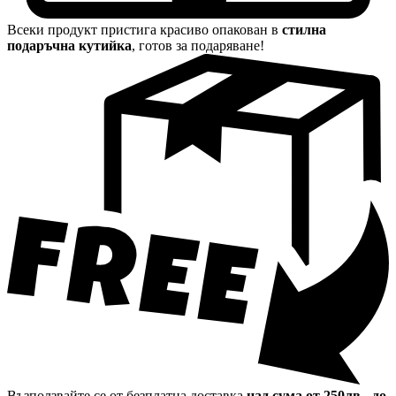
Всеки продукт пристига красиво опакован в
стилна
подаръчна кутийка
, готов за подаряване!
Възползвайте се от безплатна доставка
над сума от 250лв
-
до