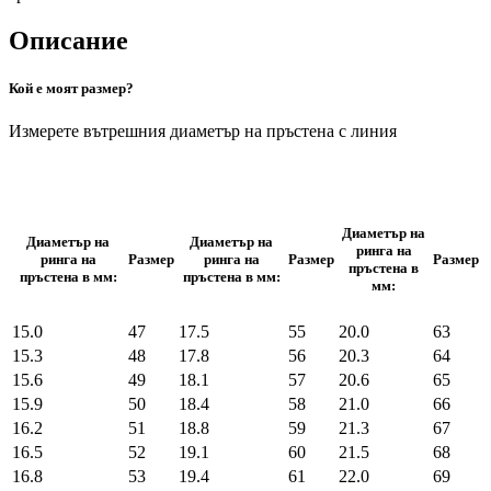
Описание
Кой е моят размер?
Измерете вътрешния диаметър на пръстена с линия
Диаметър на
Диаметър на
Диаметър на
ринга на
ринга на
Размер
ринга на
Размер
Размер
пръстена в
пръстена в мм:
пръстена в мм:
мм:
15.0
47
17.5
55
20.0
63
15.3
48
17.8
56
20.3
64
15.6
49
18.1
57
20.6
65
15.9
50
18.4
58
21.0
66
16.2
51
18.8
59
21.3
67
16.5
52
19.1
60
21.5
68
16.8
53
19.4
61
22.0
69