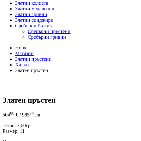
Златни колиета
Златни медальони
Златни гривни
Златни синджири
Сребърни бижута
Сребърни пръстени
Сребърни гривни
Home
Магазин
Златни пръстени
Халки
Златен пръстен
Златен пръстен
00
74
504
€
/ 985
лв.
Тегло: 3,60гр
Размер: 11