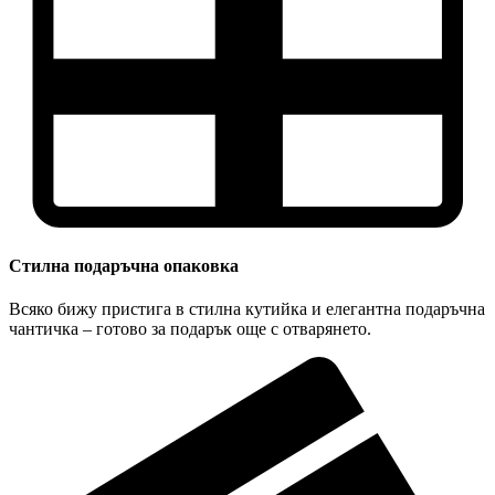
Стилна подаръчна опаковка
Всяко бижу пристига в стилна кутийка и елегантна подаръчна
чантичка – готово за подарък още с отварянето.