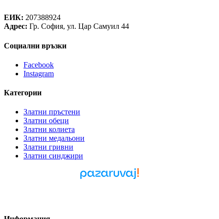
Теорея Рент ООД
ЕИК:
207388924
Адрес:
Гр. София, ул. Цар Самуил 44
Социални връзки
Facebook
Instagram
Категории
Златни пръстени
Златни обеци
Златни колиета
Златни медальони
Златни гривни
Златни синджири
Pazaruvaj - Надежден
помощник за покупки
Информация