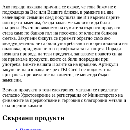
Ако поради някаква причина се окаже, че това бижу не е
подходящо за Вас или Вашите близки, в рамките на две
календарни седмици след покупката ще Ви върнем парите
или ще го заменим, без да задаваме каквито и да били
въпроси. Възстановяването на сумите за върнати продукти
става само по банков път на посочена от клиента банкова
сметка. Закупени бижута се приемат обратно само ако
междувременно не са били употребявани и в оригиналната им
опаковка, придружени от сертификата за гаранция. Поради
нежната природа на тези продукти, запазваме правото си да
не приемаме продукти, които са били повредени при
употреба. Вижте нашата Политика на връщане. Артикули
закупени на изплащане чрез TBI Credit не подлежат на
връщане – при желание на клиента, те могат да бъдат
заменени.
Всички продукти в този електронен магазин се предлагат
съгласно Удостоверение за регистрация от Министерство на
финансите за преработване и търговия с благородни метали и
скъпоценни камъни.
Свързани продукти