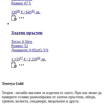
Размер: 67,5
00
42
330
€
/ 645
лв.
Златен пръстен
Тегло: 6,56гр
Размер: 52
Диаманти: 0,05ct/G-VS
07
00
1 135
€
/ 2 220
лв.
Teoreya Gold
Теорея - онлайн магазин за изделия от злато. При нас може да
намерите голямо разнообразие от златни пръстени, обеци,
гривни, колиета, синджири, медальони и други.