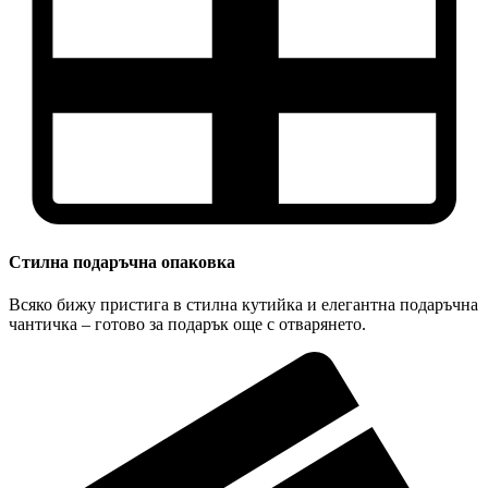
Стилна подаръчна опаковка
Всяко бижу пристига в стилна кутийка и елегантна подаръчна
чантичка – готово за подарък още с отварянето.