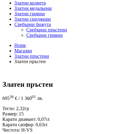
Златни колиета
Златни медальони
Златни гривни
Златни синджири
Сребърни бижута
Сребърни пръстени
Сребърни гривни
Home
Магазин
Златни пръстени
Златен пръстен
Златен пръстен
36
01
695
€
/ 1 360
лв.
Тегло: 2,32гр
Размер: 15
Карати диамант: 0,07ct
Карати сапфир: 0,63ct
Чистота: H-VS