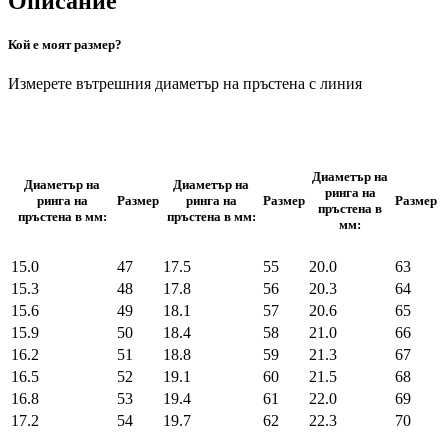
Описание
Кой е моят размер?
Измерете вътрешния диаметър на пръстена с линия
Диаметър на
Диаметър на
Диаметър на
ринга на
ринга на
Размер
ринга на
Размер
Размер
пръстена в
пръстена в мм:
пръстена в мм:
мм:
15.0
47
17.5
55
20.0
63
15.3
48
17.8
56
20.3
64
15.6
49
18.1
57
20.6
65
15.9
50
18.4
58
21.0
66
16.2
51
18.8
59
21.3
67
16.5
52
19.1
60
21.5
68
16.8
53
19.4
61
22.0
69
17.2
54
19.7
62
22.3
70