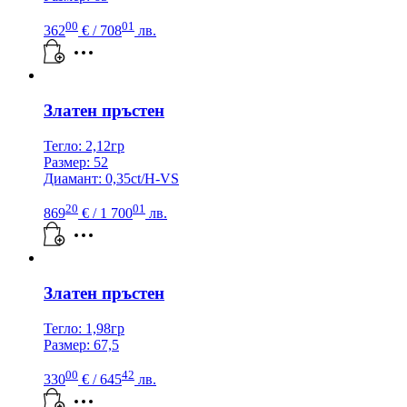
00
01
362
€
/ 708
лв.
Златен пръстен
Тегло: 2,12гр
Размер: 52
Диамант: 0,35ct/H-VS
20
01
869
€
/ 1 700
лв.
Златен пръстен
Тегло: 1,98гр
Размер: 67,5
00
42
330
€
/ 645
лв.