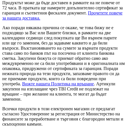
Продуктът може да бъде доставен в рамките на не повече от
72 часа. В пратката ще намерите допълнително сертификат за
гаранция и съответния фискален документ.
Прочетете повече
за нашата доставка.
Ако поради някаква причина се окаже, че това бижу не е
подходящо за Вас или Вашите близки, в рамките на две
календарни седмици след покупката ще Ви върнем парите
или ще го заменим, без да задаваме каквито и да били
въпроси. Възстановяването на сумите за върнати продукти
става само по банков път на посочена от клиента банкова
сметка. Закупени бижута се приемат обратно само ако
междувременно не са били употребявани и в оригиналната им
опаковка, придружени от сертификата за гаранция. Поради
нежната природа на тези продукти, запазваме правото си да
не приемаме продукти, които са били повредени при
употреба.
Вижте нашата Политика на връщане
. Артикули
закупени на изплащане чрез TBI Credit не подлежат на
връщане – при желание на клиента, те могат да бъдат
заменени.
Всички продукти в този електронен магазин се предлагат
съгласно Удостоверение за регистрация от Министерство на
финансите за преработване и търговия с благородни метали и
скъпоценни камъни.