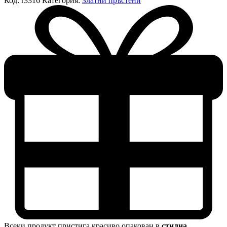
Код:
r3316
Категория:
Златни пръстени
Всеки продукт пристига красиво опакован в
стилна