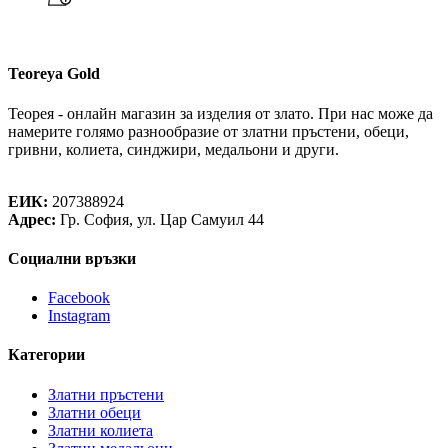
Teoreya Gold
Теорея - онлайн магазин за изделия от злато. При нас може да
намерите голямо разнообразие от златни пръстени, обеци,
гривни, колиета, синджири, медальони и други.
Теорея Рент ООД
ЕИК:
207388924
Адрес:
Гр. София, ул. Цар Самуил 44
Социални връзки
Facebook
Instagram
Категории
Златни пръстени
Златни обеци
Златни колиета