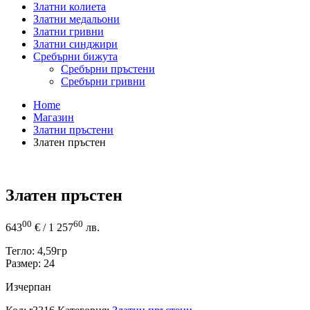
Златни колиета
Златни медальони
Златни гривни
Златни синджири
Сребърни бижута
Сребърни пръстени
Сребърни гривни
Home
Магазин
Златни пръстени
Златен пръстен
Златен пръстен
00
60
643
€
/ 1 257
лв.
Тегло: 4,59гр
Размер: 24
Изчерпан