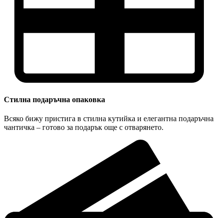
Стилна подаръчна опаковка
Всяко бижу пристига в стилна кутийка и елегантна подаръчна
чантичка – готово за подарък още с отварянето.