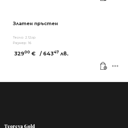
Златен пръстен
Тегло: 2.12гр
Размер: 16
00
47
329
€
/ 643
лв.
Teoreya Gold