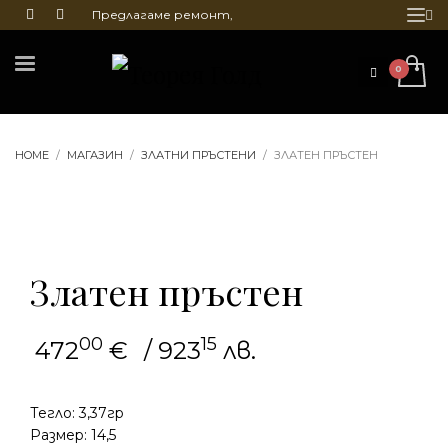
Предлагаме ремонт,
почистване и гравиране
на бижута
HOME
МАГАЗИН
ЗЛАТНИ ПРЪСТЕНИ
ЗЛАТЕН ПРЪСТЕН
Златен пръстен
00
15
472
€
/ 923
лв.
Тегло: 3,37гр
Размер: 14,5