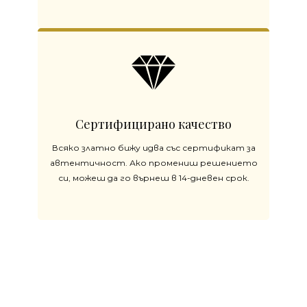
Сертифицирано качество
Всяко златно бижу идва със сертификат за
автентичност. Ако промениш решението
си, можеш да го върнеш в 14-дневен срок.