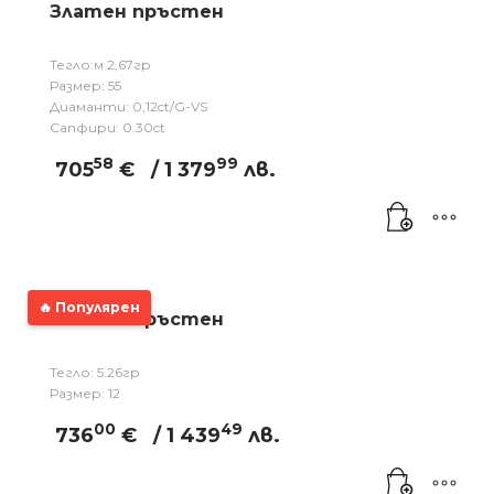
Златен пръстен
Тегло:м 2,67гр
Размер: 55
Диаманти: 0,12ct/G-VS
Сапфири: 0.30ct
58
99
705
€
/ 1 379
лв.
🔥 Популярен
Златен пръстен
Тегло: 5.26гр
Размер: 12
00
49
736
€
/ 1 439
лв.