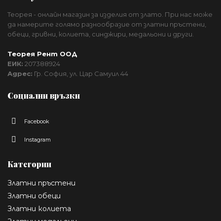
Теорея - онлайн магазин за изделия от злато. При нас може
да намерите голямо разнообразие от златни пръстени,
обеци, гривни, колиета, синджири, медальони и други.
Теорея Рент ООД
ЕИК:
207388924
Адрес:
Гр. София, ул. Цар Самуил 44
Социални връзки
Facebook
Instagram
Категории
Златни пръстени
Златни обеци
Златни колиета