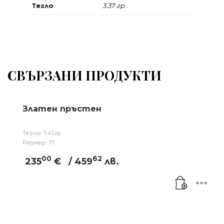
Тегло
3.37 гр
СВЪРЗАНИ ПРОДУКТИ
Златен пръстен
Тегло: 1.41гр
Размер: 17
00
62
235
€
/ 459
лв.