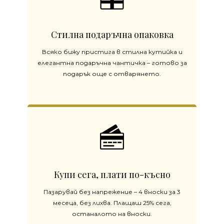
Стилна подаръчна опаковка
Всяко бижу пристига в стилна кутийка и
елегантна подаръчна чантичка – готово за
подарък още с отварянето.
Купи сега, плати по-късно
Пазарувай без напрежение – 4 вноски за 3
месеца, без лихва. Плащаш 25% сега,
останалото на вноски.