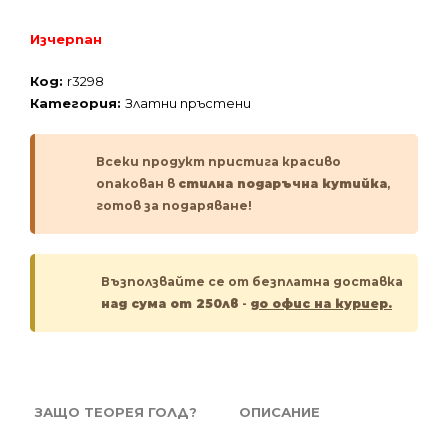
Изчерпан
Код:
r3298
Категория:
Златни пръстени
Всеки продукт пристига красиво
опакован в
стилна подаръчна кутийка
,
готов за подаряване!
Възползвайте се от безплатна доставка
над сума от 250лв
-
до офис на куриер.
ЗАЩО ТЕОРЕЯ ГОЛД?
ОПИСАНИЕ