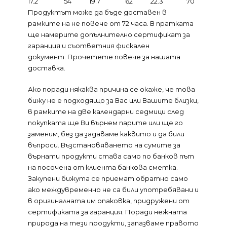
17.2
54
19.7
62
22.3
70
Продуктът може да бъде доставен в
рамките на не повече от 72 часа. В пратката
ще намерите допълнително сертификат за
гаранция и съответния фискален
документ.
Прочетете повече за нашата
доставка.
Ако поради някаква причина се окаже, че това
бижу не е подходящо за Вас или Вашите близки,
в рамките на две календарни седмици след
покупката ще Ви върнем парите или ще го
заменим, без да задаваме каквито и да били
въпроси. Възстановяването на сумите за
върнати продукти става само по банков път
на посочена от клиента банкова сметка.
Закупени бижута се приемат обратно само
ако междувременно не са били употребявани и
в оригиналната им опаковка, придружени от
сертификата за гаранция. Поради нежната
природа на тези продукти, запазваме правото