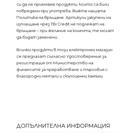
си да не приемаме продукти, които са били
повредени при употреба.
Вижте нашата
Политика на връщане
. Артикули закупени на
изплащане чрез TBI Credit не подлежат на
връщане – при желание на клиента, те могат
да бъдат заменени.
Всички продукти в този електронен магазин
се предлагат съгласно Удостоверение за
регистрация от Министерство на
финансите за преработване и търговия с
благородни метали и скъпоценни камъни.
ДОПЪЛНИТЕЛНА ИНФОРМАЦИЯ