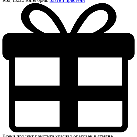
Код:
r3222
Категория:
Златни пръстени
Всеки продукт пристига красиво опакован в
стилна