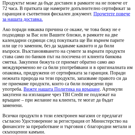
Продуктът може да бъде доставен в рамките на не повече от
72 часа. В пратката ще намерите допълнително сертификат за
гаранция и съответния фискален документ.
Прочетете повече
за нашата доставка.
Ако поради някаква причина се окаже, че това бижу не е
подходящо за Вас или Вашите близки, в рамките на две
календарни седмици след покупката ще Ви върнем парите
или ще го заменим, без да задаваме каквито и да били
въпроси. Възстановяването на сумите за върнати продукти
става само по банков път на посочена от клиента банкова
сметка. Закупени бижута се приемат обратно само ако
междувременно не са били употребявани и в оригиналната им
опаковка, придружени от сертификата за гаранция. Поради
нежната природа на тези продукти, запазваме правото си да
не приемаме продукти, които са били повредени при
употреба.
Вижте нашата Политика на връщане
. Артикули
закупени на изплащане чрез TBI Credit не подлежат на
връщане – при желание на клиента, те могат да бъдат
заменени.
Всички продукти в този електронен магазин се предлагат
съгласно Удостоверение за регистрация от Министерство на
финансите за преработване и търговия с благородни метали и
скъпоценни камъни.