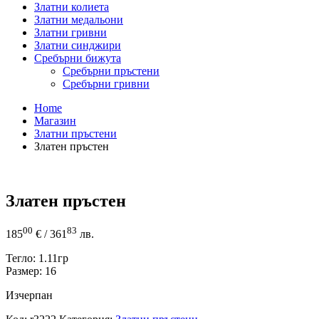
Златни колиета
Златни медальони
Златни гривни
Златни синджири
Сребърни бижута
Сребърни пръстени
Сребърни гривни
Home
Магазин
Златни пръстени
Златен пръстен
Златен пръстен
00
83
185
€
/ 361
лв.
Тегло: 1.11гр
Размер: 16
Изчерпан