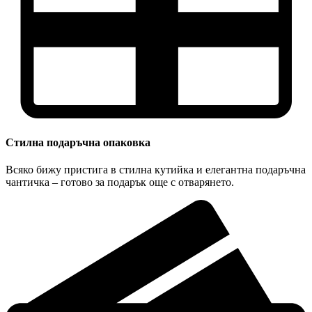
Стилна подаръчна опаковка
Всяко бижу пристига в стилна кутийка и елегантна подаръчна
чантичка – готово за подарък още с отварянето.