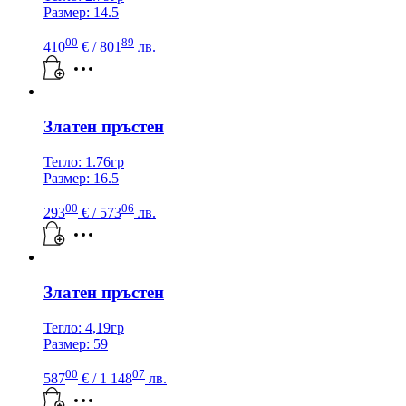
Размер: 14.5
00
89
410
€
/ 801
лв.
Златен пръстен
Тегло: 1.76гр
Размер: 16.5
00
06
293
€
/ 573
лв.
Златен пръстен
Тегло: 4,19гр
Размер: 59
00
07
587
€
/ 1 148
лв.