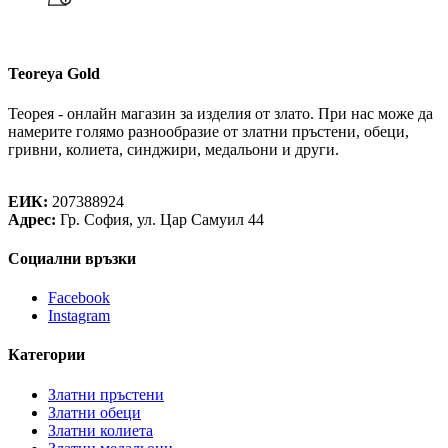
Teoreya Gold
Теорея - онлайн магазин за изделия от злато. При нас може да
намерите голямо разнообразие от златни пръстени, обеци,
гривни, колиета, синджири, медальони и други.
Теорея Рент ООД
ЕИК:
207388924
Адрес:
Гр. София, ул. Цар Самуил 44
Социални връзки
Facebook
Instagram
Категории
Златни пръстени
Златни обеци
Златни колиета