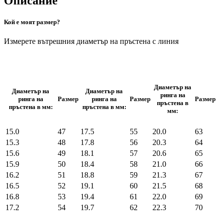
Описание
Кой е моят размер?
Измерете вътрешния диаметър на пръстена с линия
Диаметър на
Диаметър на
Диаметър на
ринга на
ринга на
Размер
ринга на
Размер
Размер
пръстена в
пръстена в мм:
пръстена в мм:
мм:
15.0
47
17.5
55
20.0
63
15.3
48
17.8
56
20.3
64
15.6
49
18.1
57
20.6
65
15.9
50
18.4
58
21.0
66
16.2
51
18.8
59
21.3
67
16.5
52
19.1
60
21.5
68
16.8
53
19.4
61
22.0
69
17.2
54
19.7
62
22.3
70