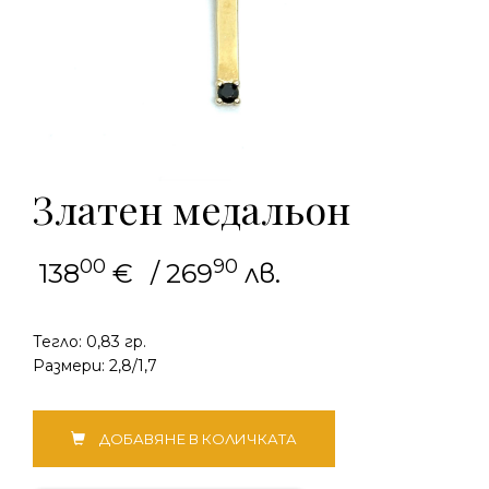
Златен медальон
00
90
138
€
/ 269
лв.
Тегло: 0,83 гр.
Размери: 2,8/1,7
количество
ДОБАВЯНЕ В КОЛИЧКАТА
за
Златен