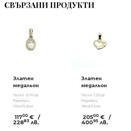
СВЪРЗАНИ ПРОДУКТИ
Златен
Златен
медальон
медальон
Тегло: 0,70гр
Тегло: 1,23гр
Размери:
Размери:
1,5см/0,6см
1,8см/1,3см
00
00
117
€
/
205
€
/
83
95
228
лв.
400
лв.