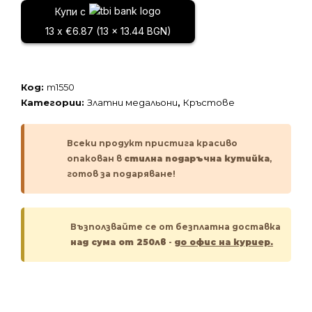
медальон
Купи с
13 x €6.87 (13 x 13.44 BGN)
Код:
m1550
Категории:
Златни медальони
,
Кръстове
Всеки продукт пристига красиво
опакован в
стилна подаръчна кутийка
,
готов за подаряване!
Възползвайте се от безплатна доставка
над сума от 250лв
-
до офис на куриер.