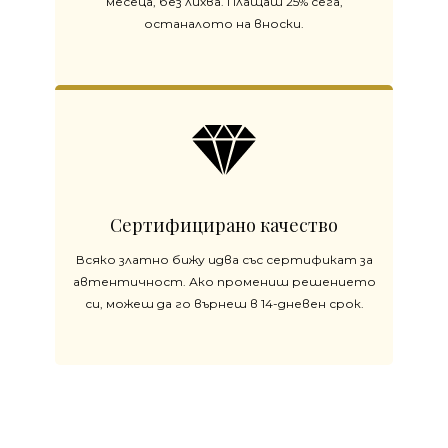
месеца, без лихва. Плащаш 25% сега,
останалото на вноски.
Сертифицирано качество
Всяко златно бижу идва със сертификат за
автентичност. Ако промениш решението
си, можеш да го върнеш в 14-дневен срок.