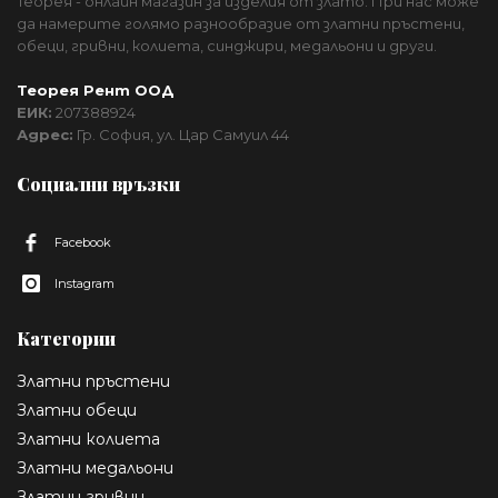
Теорея - онлайн магазин за изделия от злато. При нас може
да намерите голямо разнообразие от златни пръстени,
обеци, гривни, колиета, синджири, медальони и други.
Теорея Рент ООД
ЕИК:
207388924
Адрес:
Гр. София, ул. Цар Самуил 44
Социални връзки
Facebook
Instagram
Категории
Златни пръстени
Златни обеци
Златни колиета
Златни медальони
Златни гривни