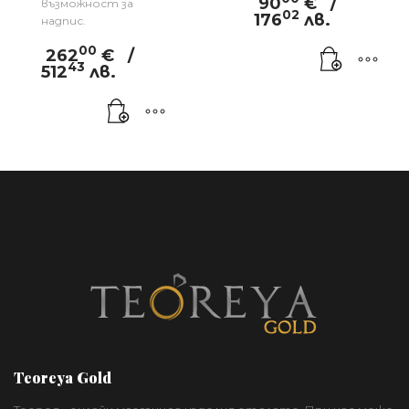
90
€
/
възможност за
02
176
лв.
надпис.
00
262
€
/
43
512
лв.
Teoreya Gold