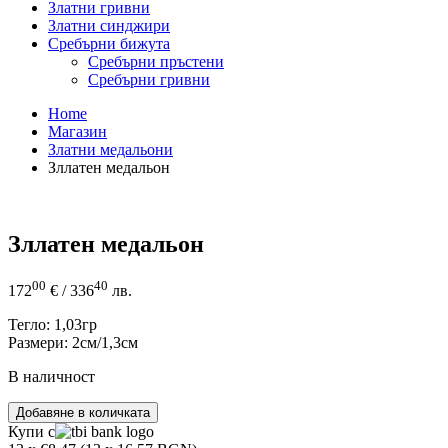
Златни гривни
Златни синджири
Сребърни бижута
Сребърни пръстени
Сребърни гривни
Home
Магазин
Златни медальони
Зллатен медальон
Зллатен медальон
00
40
172
€
/ 336
лв.
Тегло: 1,03гр
Размери: 2см/1,3см
В наличност
количество
Добавяне в количката
за
Купи с
Зллатен