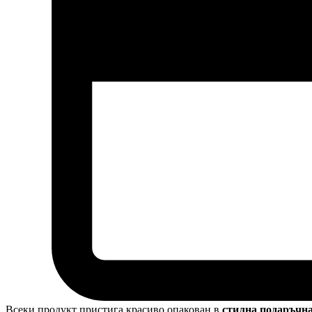
Всеки продукт пристига красиво опакован в
стилна подаръчн