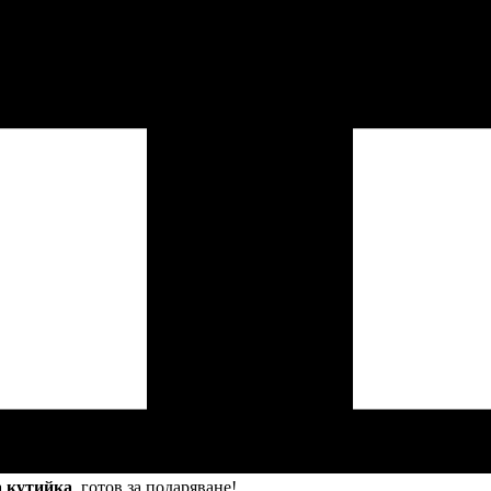
а кутийка
, готов за подаряване!