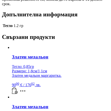
срок.
Допълнителна информация
Тегло
1.2 гр
Свързани продукти
Златен медальон
Тегло: 0,85гр
Размери: 1,8см/1,1см
Златен медальон маргаритка.
00
02
90
€
/ 176
лв.
Златен медальон