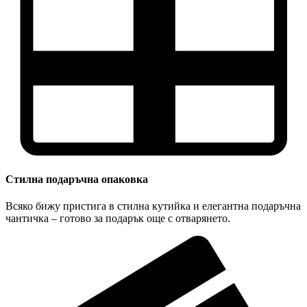
Стилна подаръчна опаковка
Всяко бижу пристига в стилна кутийка и елегантна подаръчна
чантичка – готово за подарък още с отварянето.