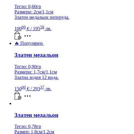
Тегло: 0,60гр
Размери: 2см/1,1см
Златен медальон пеперуда.
00
58
100
€
/ 195
лв.
🔥 Популярен
Златен медальон
Тегло: 0,90гр
Размери: 1,7см/1,1см
Златна зодия 12 вида.
00
37
150
€
/ 293
лв.
Златен медальон
Тегло: 0,78гр
Размер: 1,8см/1,2см