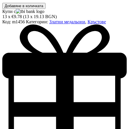
количество
Добавяне в количката
за
Купи с
Златен
13 x €9.78 (13 x 19.13 BGN)
медальон
Код:
m1456
Категории:
Златни медальони
,
Кръстове