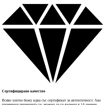
Сертифицирано качество
Всяко златно бижу идва със сертификат за автентичност. Ако
промениш решението си, можеш да го върнеш в 14-дневен