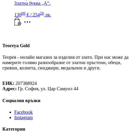
Златна буква „А“.
00
26
130
€
/ 254
лв.
Teoreya Gold
Теорея - онлайн магазин за изделия от злато. При нас може да
намерите голямо разнообразие от златни пръстени, обеци,
гривни, колиета, синджири, медальони и други.
Теорея Рент ООД
ЕИК:
207388924
Адрес:
Гр. София, ул. Цар Самуил 44
Социални връзки
Facebook
Instagram
Категории