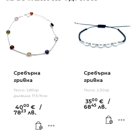
Сребърна
Сребърна
гривна
гривна
Тегло: 2,89гр
Тегло: 2,30гр
Дължина: 17,5-19см
00
35
€
/
45
00
68
лв.
40
€
/
23
78
лв.