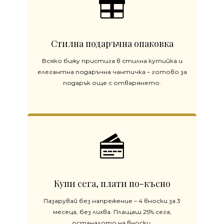
Стилна подаръчна опаковка
Всяко бижу пристига в стилна кутийка и
елегантна подаръчна чантичка – готово за
подарък още с отварянето.
Купи сега, плати по-късно
Пазарувай без напрежение – 4 вноски за 3
месеца, без лихва. Плащаш 25% сега,
останалото на вноски.