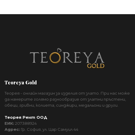
Teoreya Gold
Теорея - онлайн магазин за изделия от злато. При нас може
да намерите голямо разнообразие от златни пръстени,
обеци, гривни, колиета, синджири, медальони и други.
Теорея Рент ООД
ЕИК:
207388924
Адрес:
Гр. София, ул. Цар Самуил 44