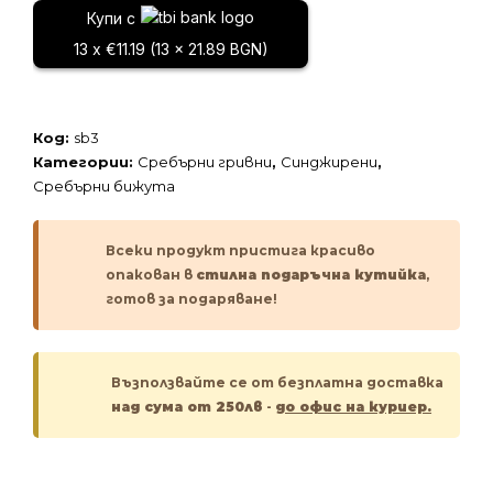
гривна
Купи с
13 x €11.19 (13 x 21.89 BGN)
Код:
sb3
Категории:
Сребърни гривни
,
Синджирени
,
Сребърни бижута
Всеки продукт пристига красиво
опакован в
стилна подаръчна кутийка
,
готов за подаряване!
Възползвайте се от безплатна доставка
над сума от 250лв
-
до офис на куриер.