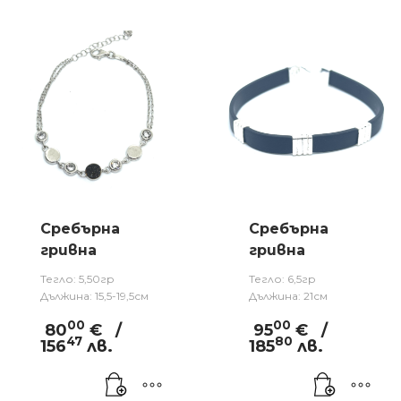
Сребърна
Сребърна
гривна
гривна
Тегло: 5,50гр
Тегло: 6,5гр
Дължина: 15,5-19,5см
Дължина: 21см
00
00
80
€
/
95
€
/
47
80
156
лв.
185
лв.