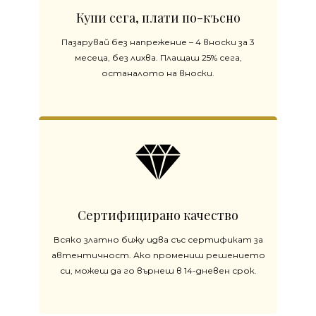
Купи сега, плати по-късно
Пазарувай без напрежение – 4 вноски за 3
месеца, без лихва. Плащаш 25% сега,
останалото на вноски.
Сертифицирано качество
Всяко златно бижу идва със сертификат за
автентичност. Ако промениш решението
си, можеш да го върнеш в 14-дневен срок.