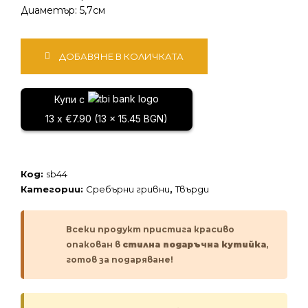
Диаметър: 5,7см
количество
ДОБАВЯНЕ В КОЛИЧКАТА
за
Сребърна
гривна
Купи с
13 x €7.90 (13 x 15.45 BGN)
Код:
sb44
Категории:
Сребърни гривни
,
Твърди
Всеки продукт пристига красиво
опакован в
стилна подаръчна кутийка
,
готов за подаряване!