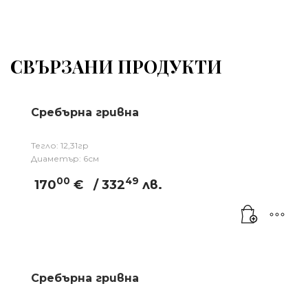
СВЪРЗАНИ ПРОДУКТИ
Сребърна гривна
Тегло: 12,31гр
Диаметър: 6см
00
49
170
€
/ 332
лв.
Сребърна гривна