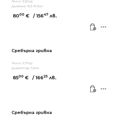
Тегло: 5,50гр
Дължина: 15,5-19,5см
00
47
80
€
/ 156
лв.
Сребърна гривна
Тегло: 5,79гр
Диаметър: 5,5см
00
25
85
€
/ 166
лв.
Сребърна гривна