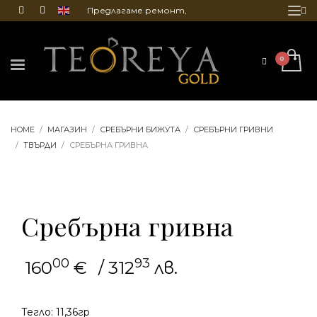
Предлагаме ремонт,
почистване и гравиране
на бижута
HOME
МАГАЗИН
СРЕБЪРНИ БИЖУТА
СРЕБЪРНИ ГРИВНИ
ТВЪРДИ
СРЕБЪРНА ГРИВНА
Сребърна гривна
00
93
160
€
/ 312
лв.
Тегло: 11,36гр