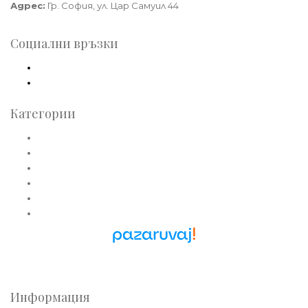
Адрес:
Гр. София, ул. Цар Самуил 44
Социални връзки
Facebook
Instagram
Категории
Златни пръстени
Златни обеци
Златни колиета
Златни медальони
Златни гривни
Златни синджири
Pazaruvaj - Надежден
помощник за покупки
Информация