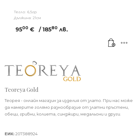
Тегло: 6,5гр
Дължина: 21см
00
80
95
€
/ 185
лв.
Teoreya Gold
Теорея - онлайн магазин за изделия от злато. При нас може
да намерите голямо разнообразие от златни пръстени,
обеци, гривни, колиета, синджири, медальони и други.
Теорея Рент ООД
ЕИК:
207388924