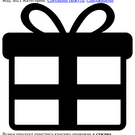
Код:
sb21
Категории:
Сребърни бижута
,
Синджирени
Всеки продукт пристига красиво опакован в
стилна