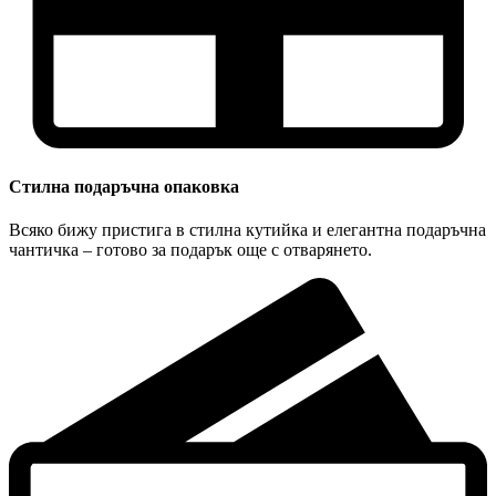
Стилна подаръчна опаковка
Всяко бижу пристига в стилна кутийка и елегантна подаръчна
чантичка – готово за подарък още с отварянето.