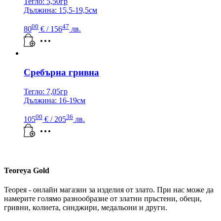
Тегло: 5,50гр
Дължина: 15,5-19,5см
00
47
80
€
/ 156
лв.
Сребърна гривна
Тегло: 7,05гр
Дължина: 16-19см
00
36
105
€
/ 205
лв.
Teoreya Gold
Теорея - онлайн магазин за изделия от злато. При нас може да
намерите голямо разнообразие от златни пръстени, обеци,
гривни, колиета, синджири, медальони и други.