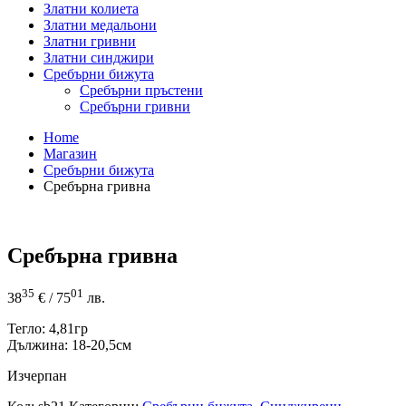
Златни колиета
Златни медальони
Златни гривни
Златни синджири
Сребърни бижута
Сребърни пръстени
Сребърни гривни
Home
Магазин
Сребърни бижута
Сребърна гривна
Сребърна гривна
35
01
38
€
/ 75
лв.
Тегло: 4,81гр
Дължина: 18-20,5см
Изчерпан