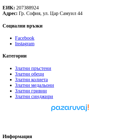
Теорея Рент ООД
ЕИК:
207388924
Адрес:
Гр. София, ул. Цар Самуил 44
Социални връзки
Facebook
Instagram
Категории
Златни пръстени
Златни обеци
Златни колиета
Златни медальони
Златни гривни
Златни синджири
Pazaruvaj - Надежден
помощник за покупки
Информация