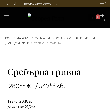
Предлагаме ремонт,
почистване и гравиране
на бижута
HOME
МАГАЗИН
СРЕБЪРНИ БИЖУТА
СРЕБЪРНИ ГРИВНИ
СИНДЖИРЕНИ
СРЕБЪРНА ГРИВНА
Сребърна гривна
00
63
280
€
/ 547
лв.
Тегло: 20,18гр
Дължина: 21,5см