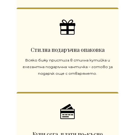
Стилна подаръчна опаковка
Всяко бижу пристига в стилна кутийка и
елегантна подаръчна чантичка – готово за
подарък още с отварянето.
Купи сега, плати по-късно