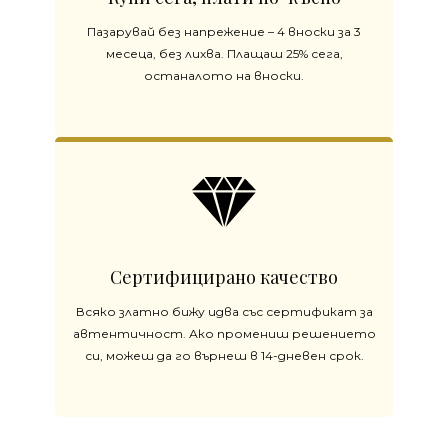
Пазарувай без напрежение – 4 вноски за 3
месеца, без лихва. Плащаш 25% сега,
останалото на вноски.
Сертифицирано качество
Всяко златно бижу идва със сертификат за
автентичност. Ако промениш решението
си, можеш да го върнеш в 14-дневен срок.