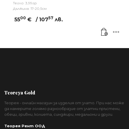
Тегло: 3,99гр
Дължина: 17-20,5см
00
57
55
€
/ 107
лв.
Teoreya Gold
Теорея - онлайн магазин за изделия от злато. При нас може
да намерите голямо разнообразие от златни пръстени,
обеци, гривни, колиета, синджири, медальони и други.
Теорея Рент ООД