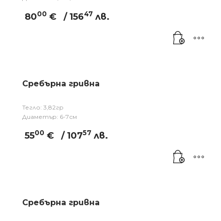
00
47
80
€
/ 156
лв.
Сребърна гривна
Тегло: 3,82гр
Диаметър: 6-7см
00
57
55
€
/ 107
лв.
Сребърна гривна