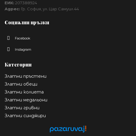
ЕИК:
207388924
Адрес:
Гр. София, ул. Цар Самуил 44
Социални връзки
Facebook
Instagram
Категории
Златни пръстени
Златни обеци
Златни колиета
Златни медальони
Златни гривни
Златни синджири