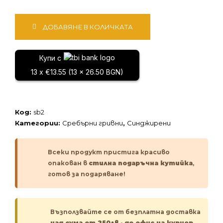
количество
ДОБАВЯНЕ В КОЛИЧКАТА
за
Сребърна
гривна
Купи с
13 x €13.55 (13 x 26.50 BGN)
Код:
sb2
Категории:
Сребърни гривни
,
Синджирени
Всеки продукт пристига красиво
опакован в
стилна подаръчна кутийка
,
готов за подаряване!
Възползвайте се от безплатна доставка
над сума от 250лв
-
до офис на куриер.