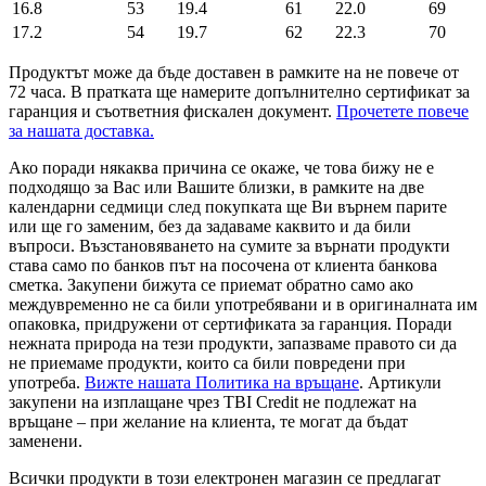
16.8
53
19.4
61
22.0
69
17.2
54
19.7
62
22.3
70
Продуктът може да бъде доставен в рамките на не повече от
72 часа. В пратката ще намерите допълнително сертификат за
гаранция и съответния фискален документ.
Прочетете повече
за нашата доставка.
Ако поради някаква причина се окаже, че това бижу не е
подходящо за Вас или Вашите близки, в рамките на две
календарни седмици след покупката ще Ви върнем парите
или ще го заменим, без да задаваме каквито и да били
въпроси. Възстановяването на сумите за върнати продукти
става само по банков път на посочена от клиента банкова
сметка. Закупени бижута се приемат обратно само ако
междувременно не са били употребявани и в оригиналната им
опаковка, придружени от сертификата за гаранция. Поради
нежната природа на тези продукти, запазваме правото си да
не приемаме продукти, които са били повредени при
употреба.
Вижте нашата Политика на връщане
. Артикули
закупени на изплащане чрез TBI Credit не подлежат на
връщане – при желание на клиента, те могат да бъдат
заменени.
Всички продукти в този електронен магазин се предлагат