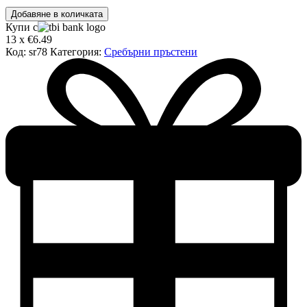
количество
Добавяне в количката
за
Купи с
Сребърен
13 x €6.49
пръстен
Код:
sr78
Категория:
Сребърни пръстени