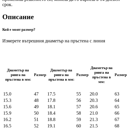
срок.
Описание
Кой е моят размер?
Измерете вътрешния диаметър на пръстена с линия
Диаметър на
Диаметър на
Диаметър на
ринга на
ринга на
Размер
ринга на
Размер
Размер
пръстена в
пръстена в мм:
пръстена в мм:
мм:
15.0
47
17.5
55
20.0
63
15.3
48
17.8
56
20.3
64
15.6
49
18.1
57
20.6
65
15.9
50
18.4
58
21.0
66
16.2
51
18.8
59
21.3
67
16.5
52
19.1
60
21.5
68