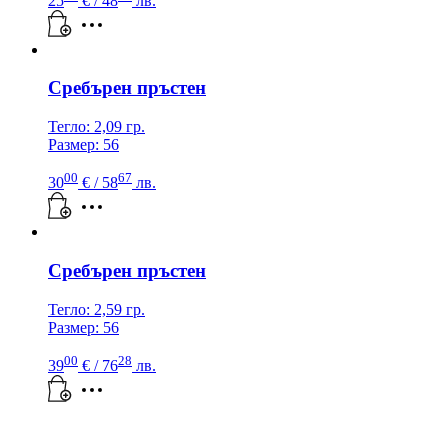
25
€
/ 48
лв.
Сребърен пръстен
Тегло: 2,09 гр.
Размер: 56
00
67
30
€
/ 58
лв.
Сребърен пръстен
Тегло: 2,59 гр.
Размер: 56
00
28
39
€
/ 76
лв.