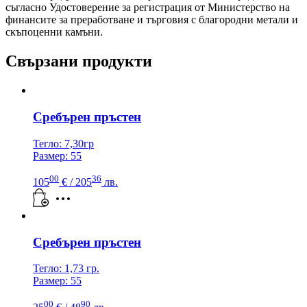
съгласно Удостоверение за регистрация от Министерство на
финансите за преработване и търговия с благородни метали и
скъпоценни камъни.
Свързани продукти
Сребърен пръстен
Тегло: 7,30гр
Размер: 55
00
36
105
€
/ 205
лв.
Сребърен пръстен
Тегло: 1,73 гр.
Размер: 55
00
90