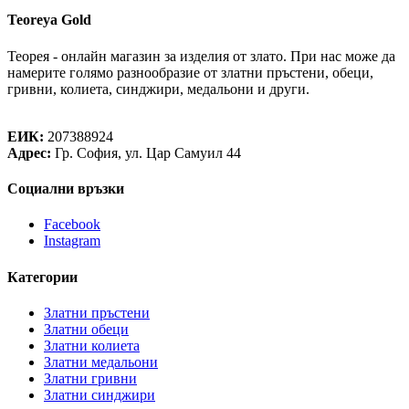
Teoreya Gold
Теорея - онлайн магазин за изделия от злато. При нас може да
намерите голямо разнообразие от златни пръстени, обеци,
гривни, колиета, синджири, медальони и други.
Теорея Рент ООД
ЕИК:
207388924
Адрес:
Гр. София, ул. Цар Самуил 44
Социални връзки
Facebook
Instagram
Категории
Златни пръстени
Златни обеци
Златни колиета
Златни медальони
Златни гривни
Златни синджири