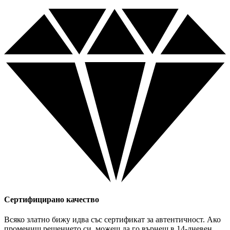
Сертифицирано качество
Всяко златно бижу идва със сертификат за автентичност. Ако
промениш решението си, можеш да го върнеш в 14-дневен