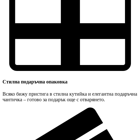
Стилна подаръчна опаковка
Всяко бижу пристига в стилна кутийка и елегантна подаръчна
чантичка – готово за подарък още с отварянето.